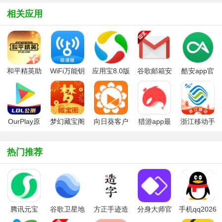
相关应用
和平精英助
WiFi万能钥
应用宝8.0版
谷歌邮箱安
酷安app官
手(和平营
匙极速版
本2025官方
卓客户端
方版本
地)APP官方
免费版
版
OurPlay原
梦幻藏宝阁
向日葵客户
猎游app最
浙江移动手
谷歌空间
app
端手机版
新版本
机营业厅
app
热门推荐
腾讯元宝
谷歌卫星地
方正手迹造
分身大师官
手机qq2026
app
图google
字2025版
方版
最新版