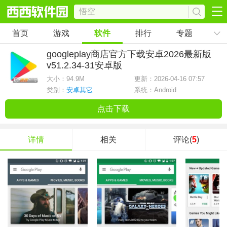
首页
游戏
软件
排行
专题
googleplay商店官方下载安卓2026最新版
v51.2.34-31安卓版
大小：
94.9M
更新：2026-04-16 07:57
类别：
安卓其它
系统：Android
点击下载
详情
相关
评论(
5
)