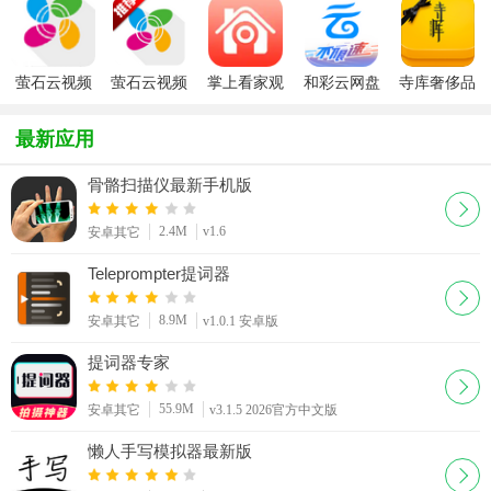
earth下载
2026最新版
萤石云视频
萤石云视频
掌上看家观
和彩云网盘
寺库奢侈品
官方app
看端
(中国移动云
盘)
最新应用
骨骼扫描仪最新手机版
2.4M
v1.6
安卓其它
Teleprompter提词器
8.9M
安卓其它
v1.0.1 安卓版
提词器专家
55.9M
安卓其它
v3.1.5 2026官方中文版
懒人手写模拟器最新版