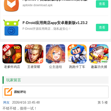
查看
aptoide download.apk
F-Droid应用商店app安卓最新版v1.23.2
查看
F-Droid开源应用商店，隐私超安心！
老爹炸鸡店
王者荣耀
公主连结
跑跑卡丁车
趣赢功夫捕
HD
鱼
玩家留言
跟帖评论
网友
2026/4/16 10:45:48
第 5 楼
不错不错，值得一试！