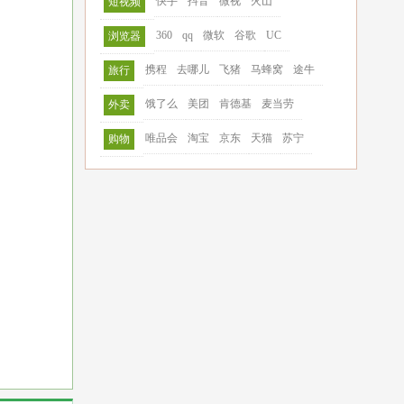
快手
抖音
微视
火山
短视频
360
qq
微软
谷歌
UC
浏览器
携程
去哪儿
飞猪
马蜂窝
途牛
旅行
饿了么
美团
肯德基
麦当劳
外卖
唯品会
淘宝
京东
天猫
苏宁
购物