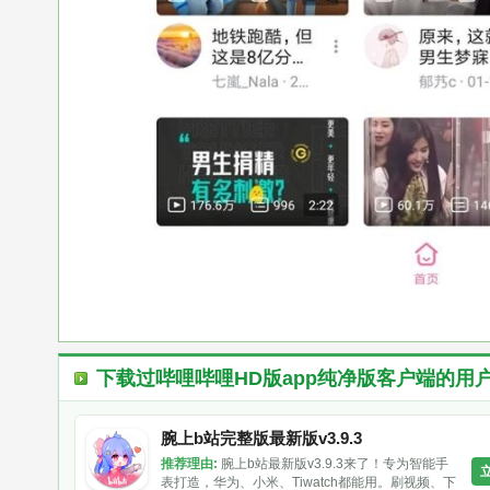
下载过
哔哩哔哩HD版app纯净版客户端
的用
腕上b站完整版最新版v3.9.3
推荐理由:
腕上b站最新版v3.9.3来了！专为智能手
表打造，华为、小米、Tiwatch都能用。刷视频、下