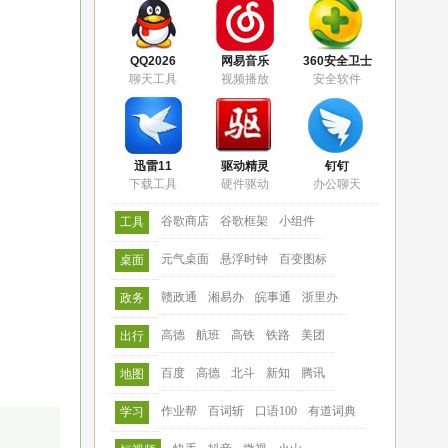
QQ2026
网易音乐
360安全卫士
聊天工具
视频播放
安全软件
迅雷11
驱动精灵
钉钉
下载工具
硬件驱动
办公聊天
谷歌商店
谷歌框架
小组件
工具
元气桌面
悬浮时钟
百变图标
桌面
赣政通
湘易办
皖事通
浙里办
政务
高德
航班
高铁
铁路
美团
出行
百度
高德
北斗
新知
腾讯
地图
作业帮
百词斩
口语100
有道词典
学习