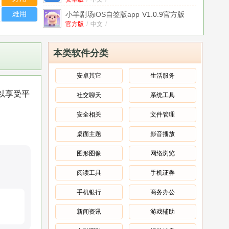
版
难用
小羊剧场iOS自签版app
V1.0.9官方版
官方版
/
中文
/
果茶影视纯净版app
V1.3.2安卓版
安卓版
/
中文
/
本类软件分类
hdptvos电视盒子版.apk安装包
2025
官方版
V1.0.1.1 2026官方中文版
/
中文
/
安卓其它
生活服务
爱影视TV版app
V6.7安卓版
以享受平
社交聊天
系统工具
安卓版
/
中文
/
爱影视iOS版app(需自签)
V7.0.6官方版
安全相关
文件管理
官方版
/
中文
/
桌面主题
影音播放
长风视频免广告版app
V1.1.0安卓版/鸿蒙
版
安卓版
/
中文
/
图形图像
网络浏览
阅读工具
手机证券
手机银行
商务办公
新闻资讯
游戏辅助