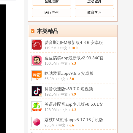
金融理财
运动健身
医疗养生
教育学习
本类精品
爱音斯坦FM最新版4.8.6 安卓版
10.0
119.5M
/
中文
/
皮皮搞笑app最新版v2.99.340官
8.3
100.5M
/
中文
/
咪咕爱看appv9.5.5 安卓版
5.0
55.3M
/
中文
/
抖音极速版v39.7.0 短视频
7.9
192.5M
/
中文
/
英语趣配音app少儿版v8.5.61安
4.2
128.0M
/
中文
/
荔枝FM直播appv5.17.16手机版
6.6
96.5M
/
中文
/