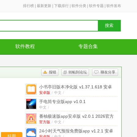
排行榜
|
最新更新
|
下载排行
|
软件分类
|
软件专题
|
软件发布
搜索
软件教程
专题合集
报错
转帖到论坛
聊友分享
小书亭旧版本净化版
v1.37.1.618 安卓
版
安卓版
/
中文
/
手电筒专业版app
v1.0.1
中文
/
番柚极速版app安卓版
v2.0.1 2026官方
中文版
官方版
/
中文
/
24小时天气预报免费版app
v1.2.1 安卓
好用
安卓版
/
中文
/