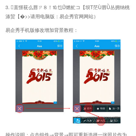
3. 直憬莸么唇ㄗ８！⒑乜ǖ燃虻コ【坝τ茫ù唇ǜ丛拥纳桃
涤贸【�>>请用电脑版：易企秀官网网站）
易企秀手机版修改增加背景教程：
操作说明：点击组件→背景→即可重新选择一张照片作为