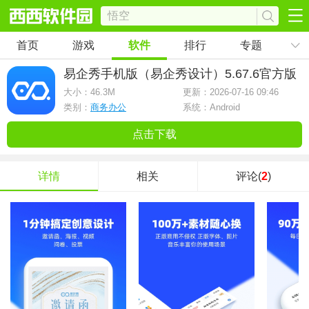
首页
游戏
软件
排行
专题
易企秀手机版（易企秀设计）
5.67.6官方版
大小：
46.3M
更新：2026-07-16 09:46
类别：
商务办公
系统：Android
点击下载
详情
相关
评论(
2
)