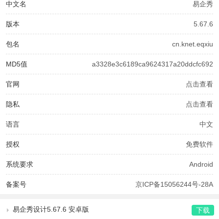
中文名
易企秀
版本
5.67.6
包名
cn.knet.eqxiu
MD5值
a3328e3c6189ca9624317a20ddcfc692
官网
点击查看
隐私
点击查看
语言
中文
授权
免费软件
系统要求
Android
备案号
京ICP备15056244号-28A
易企秀设计5.67.6 安卓版
下载