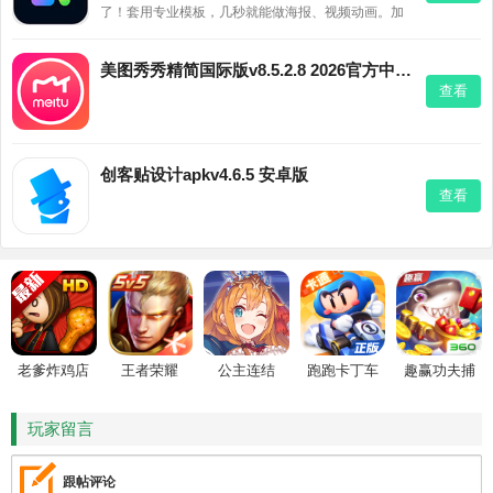
了！套用专业模板，几秒就能做海报、视频动画。加
文字、换滤镜一键搞定，还能同步电脑随时编辑。发
朋友圈、做封面，有手就行，赶紧下载试试！
美图秀秀精简国际版v8.5.2.8 2026官方中文版
查看
创客贴设计apkv4.6.5 安卓版
查看
老爹炸鸡店
王者荣耀
公主连结
跑跑卡丁车
趣赢功夫捕
HD
鱼
玩家留言
跟帖评论