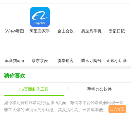
SView看图
阿里卖家手
金山会议
易企秀手机
墨记日记
纸app
机版
app
版（易企秀
app最新版
设计）
车商猫app
京东京麦
纷享销客
腾讯订阅号
企鹅小店商
最新版本
app
crm管理系
助手安卓版
家版app
统app
猜你喜欢
h5页面制作工具
手机办公软件
如今移动营销非常流行运用h5页面，微信等平台经常就会出现一些
进入专区
非常火爆的h5页面的小玩意，其灵活性高、开发成本低且制作周期
短的种种特性使其在移动营销领域大放异彩。这里西西给大家提供了
一些免费的h5页面制作工具，对于没有强大资源和技术实力的独立
营销者来说，这些软件也能让你在h5页面的制作上有一定的帮助。