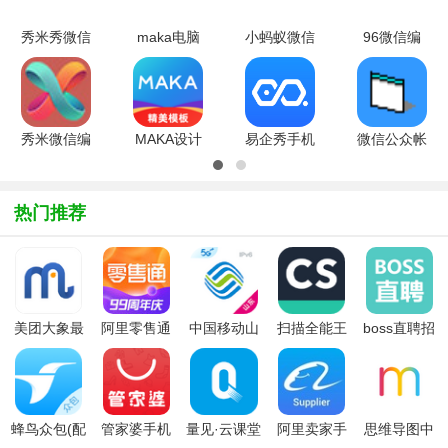
秀米秀微信
maka电脑
小蚂蚁微信
96微信编
编辑器v2.0
版v2.2.3
编辑器
辑器
官方最新版
官方PC版
2016.10.21
官方最新版
秀米微信编
MAKA设计
易企秀手机
微信公众帐
辑器v2.0
（maka微
版（易企秀
号编辑器免
官方最新版
信编辑器）
设计）
费版1.0 绿
6.16.14安
5.67.6官方
色版
热门推荐
卓版
版
美团大象最
阿里零售通
中国移动山
扫描全能王
boss直聘招
新版
app
东app掌上
(CamScanner)
聘版手机版
营业厅
蜂鸟众包(配
管家婆手机
量见·云课堂
阿里卖家手
思维导图中