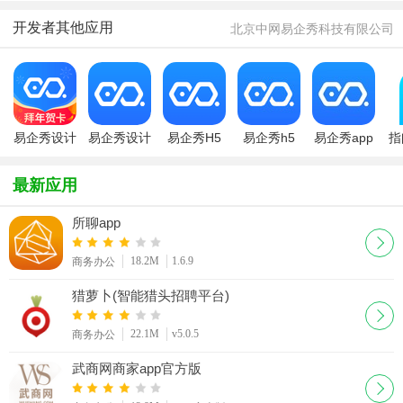
送兼职平台)
版免费版
机版
文版软件
开发者其他应用
北京中网易企秀科技有限公司
易企秀设计
易企秀设计
易企秀H5
易企秀h5
易企秀app
指
图片制作
祝福页面设
制作软件
计制作工具
最新应用
所聊app
18.2M
1.6.9
商务办公
猎萝卜(智能猎头招聘平台)
22.1M
v5.0.5
商务办公
武商网商家app官方版