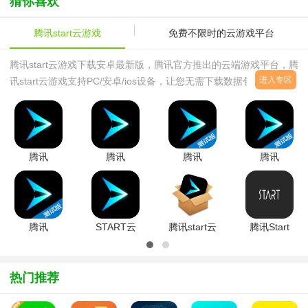
猜你喜欢
腾讯start云游戏
免费不限时的云游戏平台
腾讯start云游戏下载安卓最新版，腾讯官方推出的云端游戏平台，腾
进入专区
讯start云游戏支持PC/安卓/ios设备，让您无需下载数据包轻松云端
体验腾讯旗下的众多热门手游，腾讯start云游戏让游戏体验更加舒
适！本界面为大家整合了腾讯start云游戏不同版本下载，想要尝鲜感
受云端游戏便利的朋友们不要错过哦！
腾讯
腾讯
腾讯
腾讯
START云
START云
START云
START云
游戏PC云
游戏官方手
游戏手机云
游戏手机版
电脑版
机版
顶之弈
v0.10.200.23
v0.11.0.15661
appV0.10.200.22463
v0.10.200.12855
官方版
2026官方
安卓版
安卓版
腾讯
START云
腾讯start云
腾讯Start
中文版
START云
游戏电视版
游戏平台
云游戏
游戏最新版
V0.10.600.14008
pc版客户
MAC版
v0.10.200.24399
TV版
端
V0.301.14186
热门推荐
安卓版
v0.11.0.13794
官方最新版