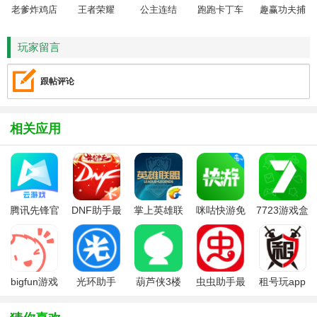
老爹炸鸡店
王者荣耀
公主连结
跑跑卡丁车
趣赢功夫捕
HD
鱼
玩家留言
跟帖评论
相关应用
腾讯先锋官
DNF助手最
掌上英雄联
咪咕快游免
7723游戏盒
方下载安装
新版
盟app
费版
子官方正版
手机版最新
2026
版(原腾讯先
游)
bigfun游戏
光环助手
葫芦侠3楼
虫虫助手最
租号玩app
社区app
app正版最
最新免费版
新版
正式版
新版
app