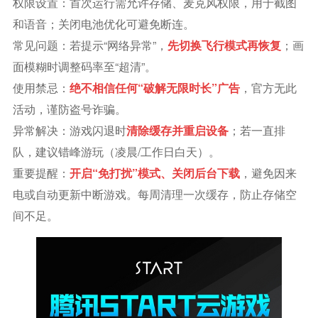
权限设置：首次运行需允许存储、麦克风权限，用于截图
和语音；关闭电池优化可避免断连。
常见问题：若提示“网络异常”，
先切换飞行模式再恢复
；画
面模糊时调整码率至“超清”。
使用禁忌：
绝不相信任何“破解无限时长”广告
，官方无此
活动，谨防盗号诈骗。
异常解决：游戏闪退时
清除缓存并重启设备
；若一直排
队，建议错峰游玩（凌晨/工作日白天）。
重要提醒：
开启“免打扰”模式、关闭后台下载
，避免因来
电或自动更新中断游戏。每周清理一次缓存，防止存储空
间不足。