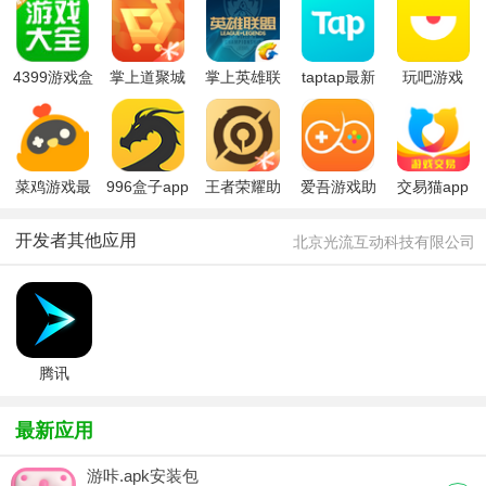
4399游戏盒
掌上道聚城
掌上英雄联
taptap最新
玩吧游戏
免费版
(游戏商
盟app
版2026
城)app最新
版本
菜鸡游戏最
996盒子app
王者荣耀助
爱吾游戏助
交易猫app
新版2025
官方最新版
手手机版(王
手旧版
2026
者营地)
开发者其他应用
北京光流互动科技有限公司
腾讯
START云
游戏最新版
最新应用
游咔.apk安装包