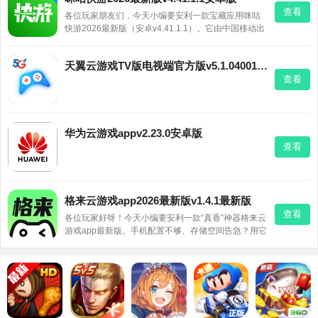
查看
各位玩家朋友们，今天小编要安利一款宝藏应用咪咕
快游2026最新版（安卓v4.41.1.1）。它由中国移动出
品，最大的亮点就是云游戏：上千款3A大作、PC热门
游戏和精品手游，免下载、免安装，点开就能玩，手
天翼云游戏TV版电视端官方版v5.1.04001安卓版
机秒变游戏主机！还能通过它报名“移动电竞全国大
查看
赛”，边看视频
华为云游戏appv2.23.0安卓版
查看
格来云游戏app2026最新版v1.4.1最新版
查看
各位玩家好呀！今天小编要安利一款“真香”神器格来云
游戏app最新版。手机配置不够、存储空间告急？用它
就对了！无需下载安装，点开就能玩《荒野大镖客》
《GTA》等3A大作，1080P/60帧画质流畅得不像云游
戏，延迟低到几乎无感。而且内置派对社区，一键开
黑联机，开车