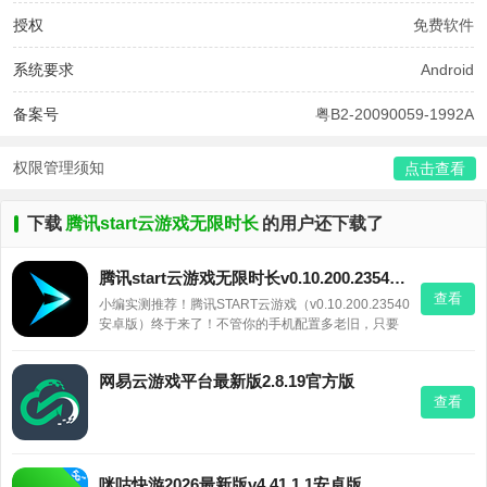
授权
免费软件
系统要求
Android
备案号
粤B2-20090059-1992A
权限管理须知
点击查看
下载
腾讯start云游戏无限时长
的用户还下载了
腾讯start云游戏无限时长v0.10.200.23540安卓版
查看
小编实测推荐！腾讯START云游戏（v0.10.200.23540
安卓版）终于来了！不管你的手机配置多老旧，只要
网速够快，就能流畅玩《英雄联盟》《原神》等大
作。每月付点会费，海量游戏免下载、免购买，点开
网易云游戏平台最新版2.8.19官方版
秒玩。跨平台、低延迟、高画质，彻底告别“手机带不
查看
动”的烦恼。平时
咪咕快游2026最新版v4.41.1.1安卓版