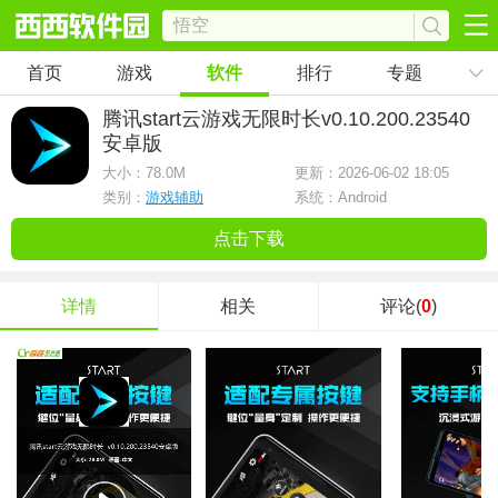
首页
游戏
软件
排行
专题
腾讯start云游戏无限时长
v0.10.200.23540
安卓版
大小：
78.0M
更新：2026-06-02 18:05
类别：
游戏辅助
系统：Android
点击下载
详情
相关
评论(
0
)