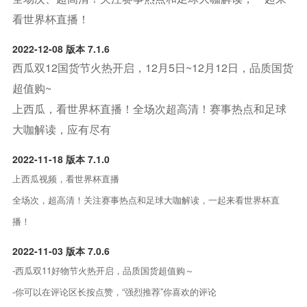
看世界杯直播！
2022-12-08 版本 7.1.6
西瓜双12国货节火热开启，12月5日~12月12日，品质国货
超值购~
上西瓜，看世界杯直播！全场次超高清！赛事热点和足球
大咖解读，应有尽有
2022-11-18 版本 7.1.0
上西瓜视频，看世界杯直播
全场次，超高清！关注赛事热点和足球大咖解读，一起来看世界杯直
播！
2022-11-03 版本 7.0.6
-西瓜双11好物节火热开启，品质国货超值购～
-你可以在评论区长按点赞，“强烈推荐”你喜欢的评论