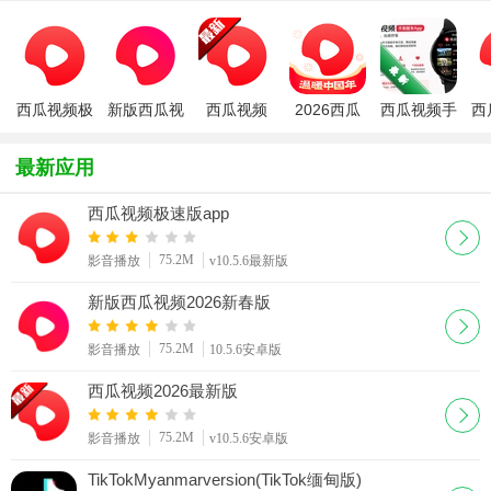
西瓜视频极
新版西瓜视
西瓜视频
2026西瓜
西瓜视频手
西
速版app
频2026新
2026最新
视频最新版
表版本app
春版
版
a
最新应用
西瓜视频极速版app
75.2M
影音播放
v10.5.6最新版
新版西瓜视频2026新春版
75.2M
影音播放
10.5.6安卓版
西瓜视频2026最新版
75.2M
影音播放
v10.5.6安卓版
TikTokMyanmarversion(TikTok缅甸版)