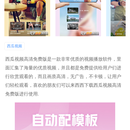
西瓜视频
西瓜视频高清免费版是一款非常优质的视频播放软件，里
面汇集了海量的优质视频，并且都是免费提供给用户们进
行欣赏观看的，而且画质高清，无广告，不卡顿，让用户
们轻松观看，喜欢的朋友们可以来西西下载西瓜视频高清
免费版进行使用.