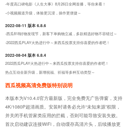
-年度高口碑电影《人生大事》8月26日全网首播，等你来看！
-小视频频道升级，体验更沉浸，操作更便捷～
2022-08-11 版本 6.8.6
-西瓜818好物发现节，新客下单购物立减，多款精选好物不容错过～
-2022西瓜PLAY火热进行中～来西瓜投票支持你喜爱的作者吧！
2022-08-04 版本 6.8.4
2022西瓜PLAY火热进行中～来西瓜投票支持你喜爱的作者吧！
热点互动全新升级，新增祝福、祈福等多种互动类型～
西瓜视频高清免费版特别说明
本版本为v10.4.0官方最新版，完全免费无广告弹窗，支持
4K/1080P超清画质。安装时请务必允许“未知来源”权限，
并关闭手机管家类应用的拦截，否则可能导致安装失败。
首次启动建议连接WiFi，自动缓存高清片头，后续播放更