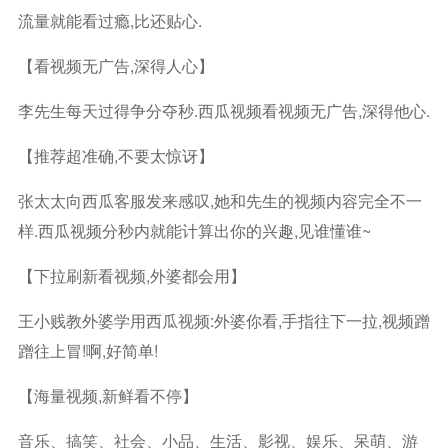
流量就能看过瘾,比还贴心.
【看视频无广告,深得人心】
李先生每天过得争分夺秒.西瓜视频看视频无广告,深得他心.
【推荐超准确,不要太惊讶】
张太太向西瓜客服发来感叹,她和先生的视频内容完全不一
样.西瓜视频分秒内就能计算出你的兴趣,见谁懂谁~
【下拉刷新看视频,外婆都会用】
王小贱教外婆学用西瓜视频:外婆你看,手指往下一拉,视频蹭
蹭往上冒!啊,好简单!
【海量视频,新鲜看不停】
音乐、搞笑、社会、小品、生活、影视、娱乐、呆萌、游