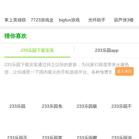
手机版最新
版(原腾讯先
游)
掌上英雄联
7723游戏盒
bigfun游戏
光环助手
葫芦侠3楼
盟app
子官方正版
社区app
app正版最
最新免费版
2026
新版
app
猜你喜欢
233乐园下载安装
233乐园app
233乐园下载安装通过持之以恒的更新，为玩家们再度带来火爆热
进入专区
游，让你感受一下国内最火的手机游戏平台。各种免费资源可以来
233乐园下载安装免费版本，不管是什么手游，不管收费或免费，这
里一律不要花你钱。很多小伙
233乐园
233乐园免
233乐园极
233乐园不
2026最新
费版
速版
用登录版
版无实名
v4.86.0.0-
v4.86.0.0-
v4.86.0.0-
v4.86.0.0-
4828767
4858767安
4828767安
4828767
卓版
卓版
233乐园不
233乐园苹
233乐园樱
233乐园游