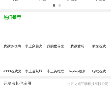
用登录又好
果版安装
花校园模拟
戏免费下载
玩的游戏
v1.67.0官
器不看广告
正版最新版
v4.86.0.0-
方版
解锁衣服版
v4.86.0.0-
热门推荐
485
v
4
腾讯游戏助
掌上穿越火
我的世界盒
腾讯爱玩
果盘游戏
手掌上
线
子
app
app
wegame
4399游戏盒
掌上道聚城
掌上英雄联
taptap最新
玩吧游戏
免费版
(游戏商
盟app
版2026
城)app最新
开发者其他应用
北京龙威互动科技有限公司
版本