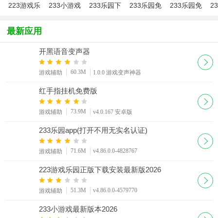
223游戏乐
233小游戏
233乐园下
233乐园免
233乐园免
2
园正版下载
最新版本
载2026安
费版
登录版
戏
安装最新版
2026
卓最新版
正
最新应用
2026
开黑语音变声器
60.3M
游戏辅助
1.0.0 游戏变声神器
红手指挂机免费版
73.9M
游戏辅助
v4.0.167 安卓版
233乐园app(打开不用无实名认证)
71.6M
v4.86.0.0-4828767
游戏辅助
223游戏乐园正版下载安装最新版2026
51.3M
v4.86.0.0-4579770
游戏辅助
233小游戏最新版本2026