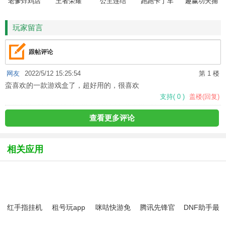
老爹炸鸡店
王者荣耀
公主连结
跑跑卡丁车
趣赢功夫捕
HD
鱼
玩家留言
跟帖评论
网友
2022/5/12 15:25:54
第 1 楼
蛮喜欢的一款游戏盒了，超好用的，很喜欢
支持
(
0
)
盖楼(回复)
查看更多评论
相关应用
红手指挂机
租号玩app
咪咕快游免
腾讯先锋官
DNF助手最
免费版
正式版
费版
方下载安装
新版