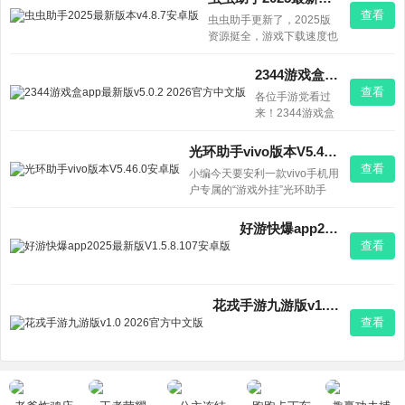
免费！
查看
虫虫助手更新了，2025版
资源挺全，游戏下载速度也
快，安卓用着顺手，想玩啥
基本都能找到，下就完事
2344游戏盒app最新版v5.0.2 2026官方中文版
了。
查看
各位手游党看过
来！2344游戏盒
v5.0.2最新版上线
啦，简直就是手
光环助手vivo版本V5.46.0安卓版
机里的游戏百宝
查看
小编今天要安利一款vivo手机用
箱。不管你是想
户专属的“游戏外挂”光环助手
打发时间的休闲
vivo版本！它深度适配vivo机
玩家，还是追求
型，帮你一键加速游戏战斗（最
刺激的动作迷，
好游快爆app2025最新版V1.5.8.107安卓版
高15倍速），刷图升级快人一
这里益智、塔
查看
步。内置海量热门游戏攻略和实
防、动作各类小
时资讯，玩《碧蓝航线》这类二
游戏应有尽有，
次元手游再也不用卡关。更贴心
点开即玩不用
的是，它还有大量up主分享的
花戎手游九游版v1.0 2026官方中文版
等。团队还会定
查看
期上新，完全不
用担心玩腻。界
面做得也挺清
爽，找游戏不