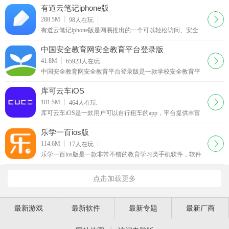
屏幕精心设计，让完美强大的办公体验随你而行。
有道云笔记iphone版
下载
288.5M
98
人在玩
有道云笔记iphone版是网易推出的一个可以轻松访问、安全
存储的云笔记空间。有道云笔记解决了个人资料和信息跨平
台跨地点的管理问题，最新版新增有道云协作，是高效团队
中国安全教育网安全教育平台登录版
必备的协作工具。团队资料
下载
41.8M
65923
人在玩
中国安全教育网安全教育平台登录版是一款学校安全教育平
台的移动版，为学生的在线学习和教育管理者的在线查看数
据提供便捷的移动端入口。本着提升安全素养的宗旨，便于
库可云车iOS
操作的目的和简约时尚的目
下载
101.5M
464
人在玩
库可云车iOS是一款用户可以自行租车的app，平台提供丰富
的车辆款式的选择，同时还有非常全面的车辆信息资讯，用
户可以按照自己的喜好来租车。库可云车手机版还支持用户
乐学一百ios版
自由换车
下载
114.6M
17
人在玩
乐学一百ios版是一款非常不错的教育学习类手机软件，软件
中包含了各种精彩的专题公开课，用户通过软件就可以来观
看视频，题型精讲，互动作业，教师答疑，非常的不错，喜
点击加载更多
欢的朋友赶快来下载体验吧
最新游戏
最新软件
最新专题
最新厂商