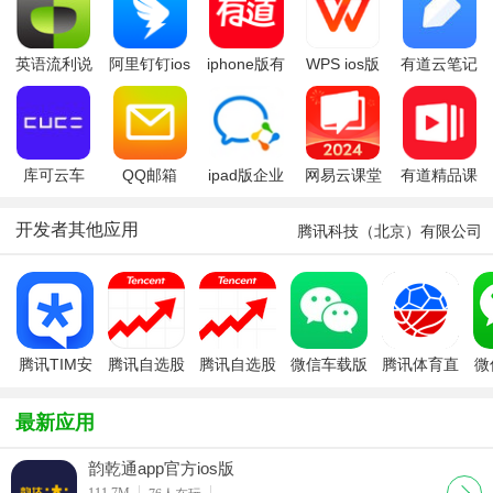
英语流利说
阿里钉钉ios
iphone版有
WPS ios版
有道云笔记
app
版
道词典
iphone版
库可云车
QQ邮箱
ipad版企业
网易云课堂
有道精品课
iOS
iPhone版
微信
iOS
ios
开发者其他应用
腾讯科技（北京）有限公司
腾讯TIM安
腾讯自选股
腾讯自选股
微信车载版
腾讯体育直
微信
卓版
微证券app
播篮球
最新应用
韵乾通app官方ios版
下载
111.7M