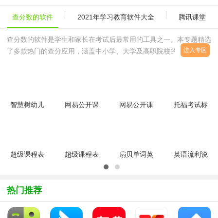
查分数的软件
2021年学习教育软件大全
腾讯课堂
查分数的软件是学生和家长在考试后最常用的工具之一。本专题精选
进入专区
了多款热门的查分应用，涵盖中小学、大学及高职院校的考试成绩查
询需求。推荐的软件包括：七天学堂查分数app（即七天学伴），提
供成绩推送、学情报告、
智慧树幼儿
网易公开课
网易公开课
托福考试标
园家长
V9.8.2中文
app安卓手
准答案最新
P_Final_8.1.7
安装版
机版
版2017最
v9.10.1官
新版
方版
超级课程表
超级课程表
扇贝单词英
英语流利说
V9.9.29官
For
语版
V10.5.14
方安卓版
iPhonev9.7.3
appv5.5.902
官方安卓版
iPhone版
官方安卓版
热门推荐