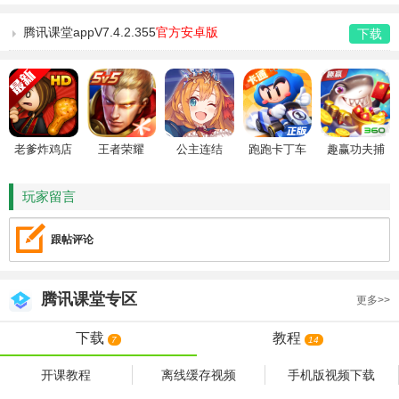
腾讯课堂appV7.4.2.355
官方安卓版
下载
老爹炸鸡店
王者荣耀
公主连结
跑跑卡丁车
趣赢功夫捕
HD
鱼
玩家留言
跟帖评论
腾讯课堂
专区
更多>>
下载
教程
7
14
开课教程
离线缓存视频
手机版视频下载