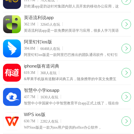
76
人在玩
韵乾通app是韵达针对集团内部人员开发的移动办公应用，这
款软件可以及时的推送最新的行业信息，帮助用户快速的了
解集团的运营情况，对工单进行统一管理，提升办公
英语流利说app
下载
362.1M
32645
人在玩
英语流利说app是一款免费的英语学习应用，很多人学习英语
都是只会写不会读，就算会读也是发音不标准，这款英语流
利说ipad版可以帮助你摆脱哑巴英语，在这里你每天都能听
阿里钉钉ios版
到地道的美语对话
下载
394.8M
66468
人在玩
阿里钉钉ios版是一款阿里巴巴推出的团队通讯软件，钉钉引
领高效沟通新潮流，阿里钉钉ios版支持多方通话，发送的消
息是以免费电话或短信的形式送达，支持单聊及群聊
iphone版有道词典
下载
619.3M
368
人在玩
&苹果手机版有道翻译词典工具，随身携带的中英文免费互
译辞典。支持摄像头取词查词义解释！支持中文、英语、日
语、韩语、法语、德语、俄语、西班牙语、葡萄牙语、藏
智慧中小学iosapp
语、西语等109种语言翻译
下载
437.7M
1630
人在玩
智慧中小学国家中小学智慧教育平台app正式上线了，现在你
能通过下载安装最新的app开启自己的居家学习之旅，丰富的
课程选择，给你带来最棒的体验，相信不少的用户
WPS ios版
下载
630.7M
2282
人在玩
WPSios版是一款为ios用户提供的office办公软件，
WPSOfficeforiOS拥有强大办公任务处理能力。针对多点触控