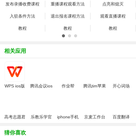
发布录播收费课程
重播课程观看方法
点亮和熄灭
入驻条件方法
退出报名课程方法
观看直播课程
教程
教程
教程
相关应用
WPS ios版
腾讯会议ios
作业帮
腾讯tim苹果
开心词场
版
iPhone版
版
app
高考志愿君
乐教乐学官
iphone手机
京麦工作台
百度翻译
ios
方app
投屏电视助
ios版
IOS版
手
猜你喜欢