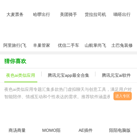
大麦票务
哈啰出行
美团骑手
货拉拉司机
嘀嗒出行
app最新版
app最新版
app
版
本
阿里旅行(飞
丰巢管家
优信二手车
山航掌尚飞
土巴兔装修
猪旅行)
app
app
管家
猜你喜欢
夜色ai类似应用
腾讯元宝app最全合集
腾讯元宝ai软件
夜色ai类似应用专题汇集多款热门虚拟聊天与创意工具，满足用户对
进入专区
智能陪伴、情感互动和个性表达的需求。推荐软件涵盖夜色ai虚拟恋
人手机版、夜色AI安卓版免费安装包、夜色AI聊天神器官方正版等，
让你随时随地体验AI恋
商汤商量
MOMO陌
AE插件
陌陌电脑版
app下载安
陌
Starglowv1.0
v0.2.3 官