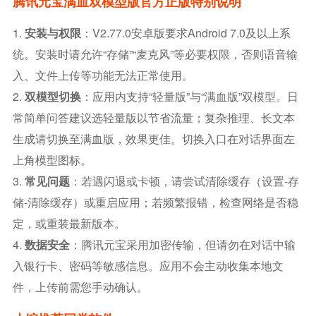
腾讯元宝满血双模型版官方正版特别说明
1.
安装与权限
：v2.77.0安卓版要求Android 7.0及以上系
统。安装时请允许“存储”“麦克风”等必要权限，否则语音输
入、文件上传等功能无法正常使用。
2.
双模型切换
：应用内支持“轻量版”与“满血版”双模型。日
常简单问答建议选轻量版以节省流量；复杂推理、长文本
生成请切换至满血版，效果更佳。切换入口在对话界面左
上角模型图标。
3.
常见问题
：若遇闪退或卡顿，请尝试清除缓存（设置-存
储-清除缓存）或重启应用；若频繁报错，检查网络是否稳
定，或重装最新版本。
4.
数据安全
：腾讯元宝采用加密传输，但请勿在对话中输
入银行卡、密码等敏感信息。应用不会主动收集本地文
件，上传前需您手动确认。