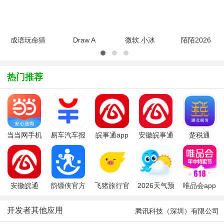
装最新版官
appv9.22.2
方最新版
方版v1.0.0
官方版
最新
成语玩命猜
Draw A
微软.小冰
陌陌2026
安卓版
Box(框你
下载
官方正版
4.0.0 最新
没商
app2026最
v9.22.2官
版
量)1.03 安
新版v1.0.1
方版
热门推荐
卓版
安卓版
当当网手机
易车汽车报
皖事通app
安徽皖事通
楚税通
版
价(易车网)
下载官方最
app
app(电子税.
新版本
务局app)最
新版
安徽皖通
韵镖侠官方
飞猪旅行官
2026天气预
唯品会app
app(皖事通)
正版
方app
报15天查询
官方正版
开发者其他应用
腾讯科技（深圳）有限公司