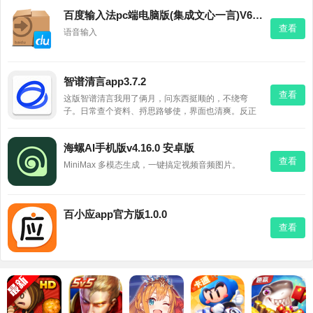
包专为手表精简单了又单，砍掉多余功能，只留高频
百度输入法pc端电脑版(集成文心一言)V6.0.4.183windows官方版
实用服务。最逗的是它自带“臭美”人设，跟手表互动特
查看
有梗，拟人感
语音输入
智谱清言app3.7.2
查看
这版智谱清言我用了俩月，问东西挺顺的，不绕弯
子。日常查个资料、捋思路够使，界面也清爽。反正
免费，试试不亏。
海螺AI手机版v4.16.0 安卓版
查看
MiniMax 多模态生成，一键搞定视频音频图片。
百小应app官方版1.0.0
查看