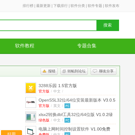
排行榜
|
最新更新
|
下载排行
|
软件分类
|
软件专题
|
软件发布
搜索
软件教程
专题合集
报错
转帖到论坛
聊友分享
3288乐园
1.5官方版
官方版
/
中文
/
OpenSSL32位/64位安装最新版本
V3.0.5
官方版
官方版
/
英文
/
xlsx2转换dbf工具32位/64位版
V1.0.2绿
色版
绿色版
/
中文
/
电脑上网时间控制设置软件
V1.00免费
好用
免费版
/
中文
/