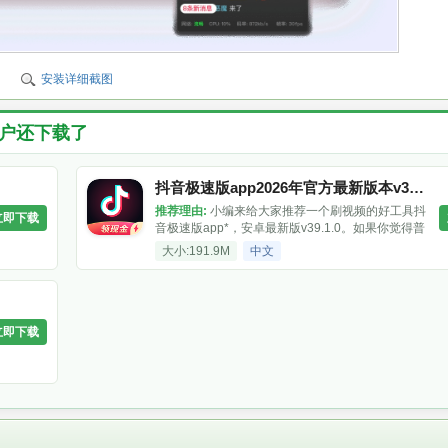
安装详细截图
户还下载了
抖音极速版app2026年官方最新版本v39.3.0安卓版
推荐理由:
小编来给大家推荐一个刷视频的好工具抖
立即下载
音极速版app*，安卓最新版v39.1.0。如果你觉得普
通抖音占内存、费流量，那这款绝对合你胃口！它
大小:191.9M
中文
保留了抖音最精彩的短视频内容，智能推荐、全屏
沉浸体验一样不少，但安装包更小、运行更流畅，
特别省流量。无论是看才艺、追热点
立即下载