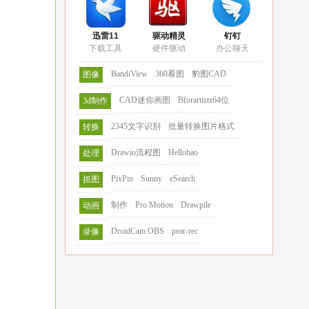
迅雷11
驱动精灵
钉钉
下载工具
硬件驱动
办公聊天
BandiView
360看图
豹图CAD
图像
CAD迷你画图
Bforartists64位
3d制作
2345文字识别
批量转换图片格式
转换
Drawio流程图
Hellohao
处理
PixPin
Sunny
eSearch
抓图
制作
Pro Motion
Drawpile
动画
DroidCam OBS
pear-rec
录像