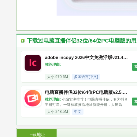
下载过
电脑直播伴侣32位/64位PC电脑版
的用
adobe incopy 2026中文免激活版v21.4.0.74特别版
推荐理由:
大小:970.6M
多国语言[中文]
电脑直播伴侣32位/64位PC电脑版v2.5.4 2026官方中文版
推荐理由:
小编实测推荐！电脑直播伴侣，专为抖音
主播打造。一键获取推流地址就能开播，大屏高
清，公屏弹幕、礼物记录一目了然。还支持手游录
大小:248.5M
中文
制、多人互动，播游戏、秀场都顺手。想稳定直播
的朋友，这款官方版值得一试！
下载地址