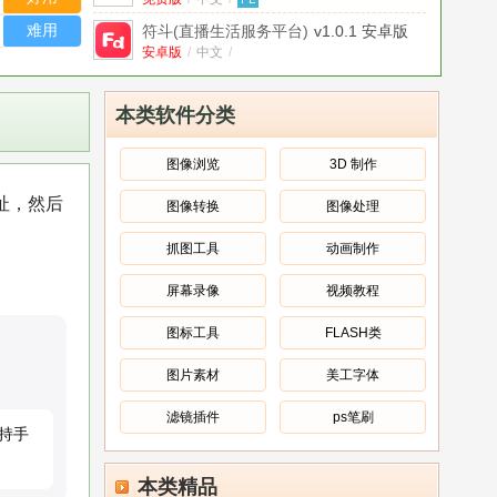
版
难用
符斗(直播生活服务平台)
v1.0.1 安卓版
安卓版
/
中文
/
Monkey's Audio32位/64位安装版
V7.81
官方版
官方版
/
英文
/
本类软件分类
NewDesk64位绿色电脑版
V1.0.6中文版
中文版
/
中文
/
图像浏览
3D 制作
爱思远控32位/64位电脑版
址，然后
图像转换
图像处理
(i4Remote)
官方版
/
中文
V1.1.5 2026官方中文版
/
爱思助手-电脑录屏
V1.0.0.1提取版
抓图工具
动画制作
中文
/
屏幕录像
视频教程
二次元原神刻晴电脑鼠标指针美化包
绿
色版
绿色版
/
中文
/
图标工具
FLASH类
图片素材
美工字体
滤镜插件
ps笔刷
持手
本类精品