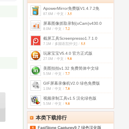
ApowerMirror免费版V1.4.7.2免
3.5
87.6M
/
中文
/
屏幕图像抓取录制(oCam)v430.0
7.2
8.0M
/
中文
/
截屏工具Screenpresso1.7.1.0
5.5
7.1M
/
多国语言[中文]
/
玩家宝宝V5.4.0 官方正式版
9.8
27.0M
/
中文
/
美图拍拍v1.32 免费简体中文绿
7.7
5.5M
/
中文
/
GIF屏幕录像机V2.0 绿色免费版
7.8
1.0M
/
中文
/
视频录制工具v1.5 汉化绿色版
9.8
5.5M
/
中文
/
本类下载排行
FastStone Capturev9.7 绿色汉化版