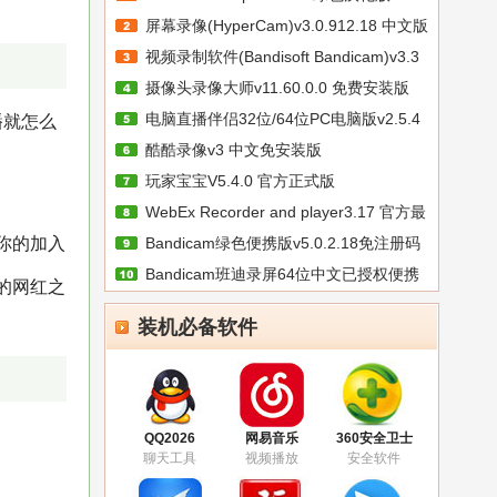
屏幕录像(HyperCam)v3.0.912.18 中文版
视频录制软件(Bandisoft Bandicam)v3.3
摄像头录像大师v11.60.0.0 免费安装版
电脑直播伴侣32位/64位PC电脑版v2.5.4
播就怎么
酷酷录像v3 中文免安装版
玩家宝宝V5.4.0 官方正式版
WebEx Recorder and player3.17 官方最
你的加入
Bandicam绿色便携版v5.0.2.18免注册码
Bandicam班迪录屏64位中文已授权便携
激
的网红之
版
装机必备软件
QQ2026
网易音乐
360安全卫士
聊天工具
视频播放
安全软件