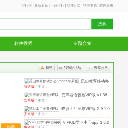
排行榜
|
最新更新
|
下载排行
|
软件分类
|
软件专题
|
软件发布
搜索
软件教程
专题合集
报错
转帖到论坛
聊友分享
昆山教育移动办
官方版
/
中文
/
公iPhone苹果版
V8.5官方iOS
变声器语音包VIP版
v1.38
版
安卓版
/
中文
/
安卓版
喵影工厂至尊VIP版
2.9.1.0
安卓版
/
中文
/
安卓版
VIPKID学习中心app
3.8.0
好用
安卓版
/
中文
/