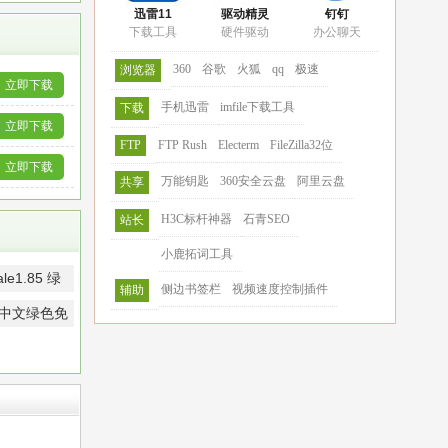
迅雷11
驱动精灵
钉钉
下载工具
硬件驱动
办公聊天
360
谷歌
火狐
qq
极速
浏览器
立即下载
手机迅雷
imfile下载工具
下载
立即下载
FTP
FTP Rush
Electerm
FileZilla32位
立即下载
万能钥匙
360安全云盘
阿里云盘
共享
H3C标杆神器
石青SEO
站长
小鹿拓词工具
1.85 绿
侧边书签栏
视频速度控制插件
辅助
体中文绿色免