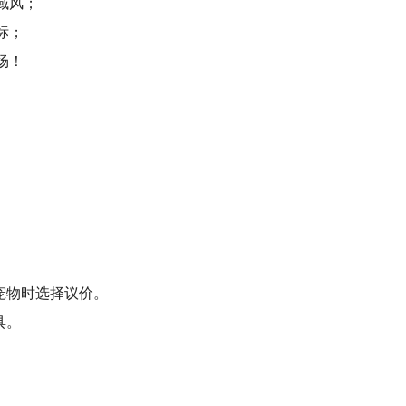
域风；
标；
场！
宠物时选择议价。
具。
。