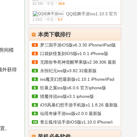
10.0
92.5M
/
中文
/
QQ炫舞手游ios1.10.3 官方
9.3
2.93G
/
中文
/
版
本类下载排行
梦三国手游iOS版v6.3.30 iPhone/iPad版
由房间模
口袋妖怪复刻IOS版v1.0.1 iPhone版
无限纷争死神觉醒苹果版v2.38.306 最新
额外获得
永恒纪元ios版v3.82.32最新版
ios魔灵幻想最新版v1.10.1 iPhone/iPad
狂暴之翼ios版v6.0.6 官方iphone版
猎魔传说ios版v3.1 iphone版
iOS风暴幻想手游手机版v1.1.8.26 最新版
仙瑶奇缘手游ios版v2.0.0 最新版
青丘狐传说手游iOS版v1.10.0 iPhone/i
设置。
装机必备软件