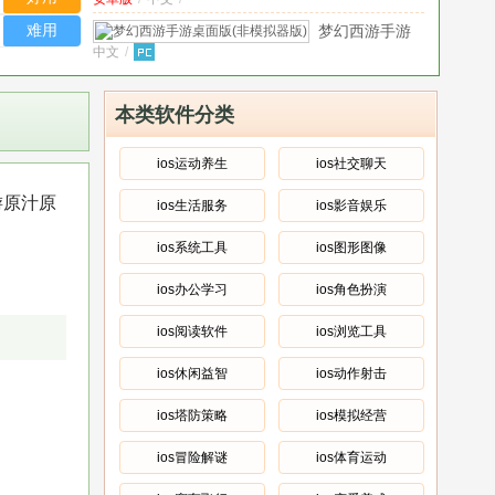
版
难用
梦幻西游手游
中文
/
桌面版(非模拟
器版)
v1.346.0
梦幻西游手游2025年
PC版
中文
/
新版
v1.461.0
本类软件分类
梦幻西游2025免费版
中文
/
v1.464.0
ios运动养生
ios社交聊天
梦幻西游单机版
v1.461.0
游原汁原
ios生活服务
ios影音娱乐
中文
/
梦幻西游免费版
v1.464.0
ios系统工具
ios图形图像
中文
/
ios办公学习
ios角色扮演
梦幻西游无限仙玉单
中文
/
机老版
v1.310.0
ios阅读软件
ios浏览工具
ios休闲益智
ios动作射击
ios塔防策略
ios模拟经营
ios冒险解谜
ios体育运动