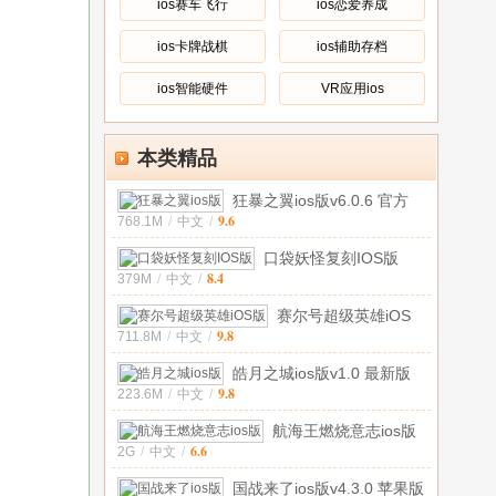
ios赛车飞行
ios恋爱养成
ios卡牌战棋
ios辅助存档
ios智能硬件
VR应用ios
本类精品
狂暴之翼ios版v6.0.6 官方
9.6
768.1M
/
中文
/
ipho
口袋妖怪复刻IOS版
8.4
379M
/
中文
/
v1.0.1 iPho
赛尔号超级英雄iOS
9.8
711.8M
/
中文
/
版v3.0.6 iP
皓月之城ios版v1.0 最新版
9.8
223.6M
/
中文
/
航海王燃烧意志ios版
6.6
2G
/
中文
/
1.3.0
国战来了ios版v4.3.0 苹果版