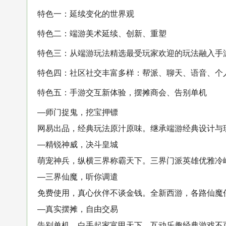
特色一：延续变化的世界观
特色二：端游美术延续、创新、重塑
特色三：从端游玩法精选最受玩家欢迎的玩法融入手
特色四：社区社交丰富多样：帮派、聊天、语音、个
特色五：手游交互新体验，摆摊商会、告别单机
—师门捉鬼，挖宝押镖
网易出品，经典玩法原汁原味。继承端游经典设计与
—精锐神威，决斗皇城
萌宠神兵，纵横三界称霸天下。三界门派英雄优雅冷
—三界仙魔，听你调遣
免费使用，真心伙伴不谈金钱。全新西游，各路仙魔
—真实摆摊，自由交易
告别单机，白手起家富甲天下。互动乐趣经典游戏不