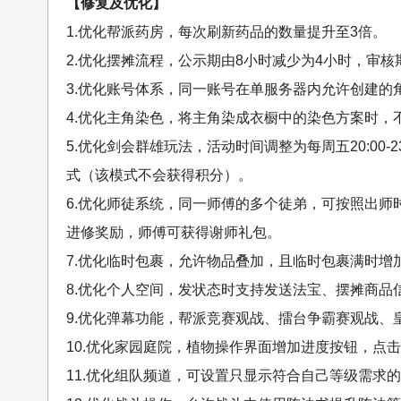
【修复及优化】
1.优化帮派药房，每次刷新药品的数量提升至3倍。
2.优化摆摊流程，公示期由8小时减少为4小时，审核
3.优化账号体系，同一账号在单服务器内允许创建的
4.优化主角染色，将主角染成衣橱中的染色方案时，
5.优化剑会群雄玩法，活动时间调整为每周五20:00-23:0
式（该模式不会获得积分）。
6.优化师徒系统，同一师傅的多个徒弟，可按照出
进修奖励，师傅可获得谢师礼包。
7.优化临时包裹，允许物品叠加，且临时包裹满时增
8.优化个人空间，发状态时支持发送法宝、摆摊商品
9.优化弹幕功能，帮派竞赛观战、擂台争霸赛观战
10.优化家园庭院，植物操作界面增加进度按钮，点
11.优化组队频道，可设置只显示符合自己等级需求