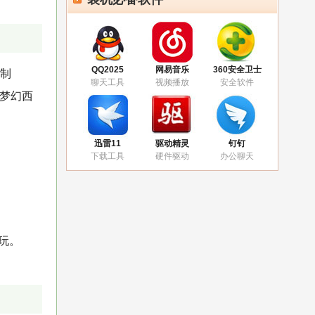
QQ2025
网易音乐
360安全卫士
合制
聊天工具
视频播放
安全软件
略梦幻西
迅雷11
驱动精灵
钉钉
下载工具
硬件驱动
办公聊天
玩。