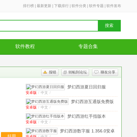
排行榜
|
最新更新
|
下载排行
|
软件分类
|
软件专题
|
软件发布
搜索
软件教程
专题合集
报错
转帖到论坛
聊友分享
梦幻西游夏日回归服
安卓版
/
中文
/
v1.375.0安卓版
梦幻西游互通版免费版
安卓版
/
中文
/
v2.1.2安卓版
梦幻西游红手指版本
安卓版
/
中文
/
v1.356.0 安卓版
梦幻西游数字服
1.356.0安卓
好用
安卓版
/
中文
/