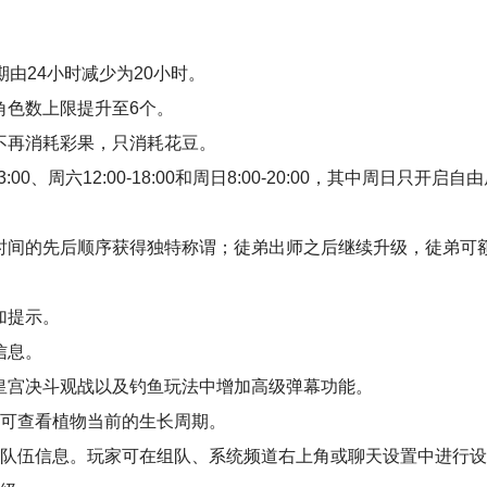
期由24小时减少为20小时。
角色数上限提升至6个。
不再消耗彩果，只消耗花豆。
0、周六12:00-18:00和周日8:00-20:00，其中周日只开启自
师时间的先后顺序获得独特称谓；徒弟出师之后继续升级，徒弟可
加提示。
信息。
、皇宫决斗观战以及钓鱼玩法中增加高级弹幕功能。
击可查看植物当前的生长周期。
的队伍信息。玩家可在组队、系统频道右上角或聊天设置中进行