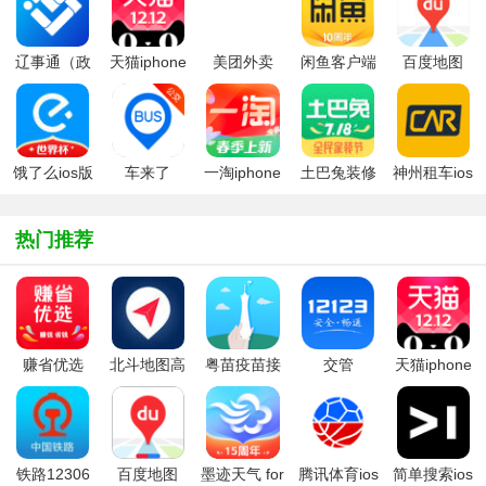
辽事通（政
天猫iphone
美团外卖
闲鱼客户端
百度地图
务服务）
客户端
ios版
饿了么ios版
车来了
一淘iphone
土巴兔装修
神州租车ios
iPhone版(实
版
app
时公交)
热门推荐
赚省优选
北斗地图高
粤苗疫苗接
交管
天猫iphone
（赚省农
清卫星地图
种预约app
12123ios版
客户端
场）
手机版
铁路12306
百度地图
墨迹天气 for
腾讯体育ios
简单搜索ios