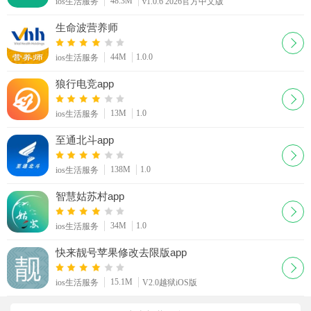
48.3M
ios生活服务
v1.0.6 2026官方中文版
生命波营养师
44M
1.0.0
ios生活服务
狼行电竞app
13M
1.0
ios生活服务
至通北斗app
138M
1.0
ios生活服务
智慧姑苏村app
34M
1.0
ios生活服务
快来靓号苹果修改去限版app
15.1M
ios生活服务
V2.0越狱iOS版