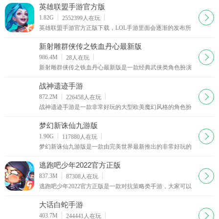
提升自己的等级与技巧，在游戏中可以扮演逃生者或追捕者
英雄联盟手游官方版
下载
1.82G
2552399
人在玩
英雄联盟手游官方正版下载，LOL手游里面会逐渐的发布所
有LOL里面的人物，这也就决定了玩家可以不断地开发配套
装备玩法和对线玩法。英雄联盟手游官方版让你
新射雕群侠传之铁血丹心最新版
下载
986.4M
28
人在玩
新射雕群侠传之铁血丹心最新版是一款经典武侠类角色扮演
手机游戏，新射雕群侠传之铁血丹心最新版集策略、养成、
角色扮演、社交等多种元素为一体，使游戏更具趣味
战神遗迹手游
下载
872.2M
226458
人在玩
战神遗迹手游是一款非常好玩的大型欧美魔幻风格的角色扮
演英雄战斗游戏，史诗魔幻画面呈现，经典的游戏职业可以
选择，多人实时组队，副本PK，史诗级装备轻松打造
梦幻新诛仙九游版
下载
1.90G
117880
人在玩
梦幻新诛仙九游版是一款由完美世界最新推出的非常好玩的
角色扮演修仙战斗游戏，3D高品质画面呈现，构建全新的诛
仙世界，梦幻新诛仙九游版丰富的英雄角色可以选择，全新
逃跑吧少年2022官方正版
副本，自由组队挂机
下载
837.3M
87308
人在玩
逃跑吧少年2022官方正版是一款对抗策略类手游，大家可以
在逃跑吧少年正版游戏中扮演两个不同的阵容，进行逃生追
捕大作战，不同的职业角色会有其独特的技能
大话白蛇手游
下载
403.7M
244441
人在玩