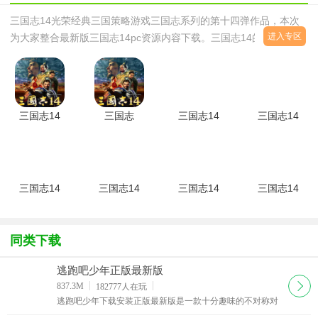
三国志14光荣经典三国策略游戏三国志系列的第十四弹作品，本次
进入专区
为大家整合最新版三国志14pc资源内容下载。三国志14的地图将更
加庞大，多达46个都市与约340个地区可选，为玩家们的作战提供了
大量的不确定因素，更加考验对地形，作战资源分配以及各种策略应
对的能力。喜欢三国志系列的朋友们不要错过哦！《三国志》系列是
由KOEITECMO制作并的历史模拟类游戏系列，初代发行于1985
三国志14
三国志
三国志14
三国志14
年。本系列的精华是对三国历
豪华简体中
14(ROMANCE
豪华版
七十九项修
文版(本体
OF THE
steam离线
改器【最
+全dlc)简
THREE
学习补丁
全】v1.0.1
体中文硬盘
KINGDOMS
(全
peizhaochen
版
XIV)
DLC)v1.0
版
三国志14
三国志14
三国志14
三国志14
最新正式版
试玩版最新
试玩版简体
全版本多功
试玩版免
体验版
中文汉化补
能修改器
Steam快速
丁LMAO版
v1.0.1
启动补丁最
同类下载
peizhaochen
新版
版
逃跑吧少年正版最新版
下载
837.3M
182777
人在玩
逃跑吧少年下载安装正版最新版是一款十分趣味的不对称对
抗游戏，玩家将在逃跑吧少年正版最新版游戏中你可以不断