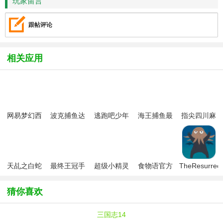
玩家留言
跟帖评论
相关应用
网易梦幻西
波克捕鱼达
逃跑吧少年
海王捕鱼最
指尖四川麻
游手游
人千炮版
九游版最新
新版官方正
将app最新
2022微信版
版
版
版
本
天乩之白蛇
最终王冠手
超级小精灵
食物语官方
TheResurrect
传说手游
游安卓版
ol安卓版
版
苏鲁的复活
手机版)
猜你喜欢
三国志14