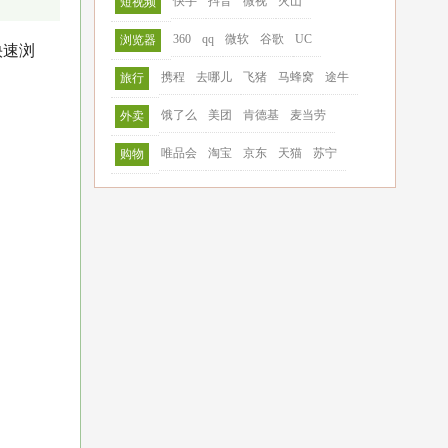
快手
抖音
微视
火山
短视频
360
qq
微软
谷歌
UC
浏览器
快速浏
携程
去哪儿
飞猪
马蜂窝
途牛
旅行
饿了么
美团
肯德基
麦当劳
外卖
唯品会
淘宝
京东
天猫
苏宁
购物