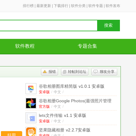
排行榜
|
最新更新
|
下载排行
|
软件分类
|
软件专题
|
软件发布
搜索
软件教程
专题合集
报错
转帖到论坛
聊友分享
谷歌相册图库精简版
v1.0.1 安卓版
安卓版
/
中文
/
谷歌相册Google Photos(最强照片管理
App)
官方版
v1.9.0官方正式版
/
中文
/
lets文件传输
v1.1 安卓版
安卓版
/
中文
/
坚果隐藏相册
v2.2.7安卓版
好用
安卓版
/
中文
/