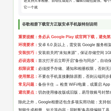
还支持共享相册、自动生成短片，编辑功能也挺强。每个账
它一个就
谷歌相册下载官方正版安卓手机版特别说明
重要提醒：务必从 Google Play 或官网下载，避
环境要求：
安卓 6.0 及以上，需安装 Google 服务框
安装技巧：
安装前关闭“未知来源”，保证存储空间 1G
必设选项：
首次打开后立即开启“备份与同步”，自动
权限设置：
必须授予存储、通知和相册权限，否则无
使用禁忌：
不要在手机直接删除原图，否则云端同步删
常见问题：
备份卡住 → 检查 WiFi/电量，或重启 A
避坑要点：
切勿使用修改版或旧版，易导致账号封禁
除此之外，Google相册还包含多项实用功能：支
智能生成相册、短片等内容；同时配备高级编辑工具，