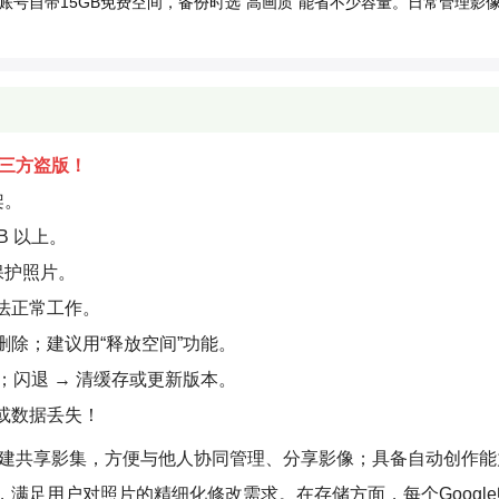
号自带15GB免费空间，备份时选“高画质”能省不少容量。日常管理影
免第三方盗版！
架。
B 以上。
保护照片。
法正常工作。
除；建议用“释放空间”功能。
pp；闪退 → 清缓存或更新版本。
或数据丢失！
持创建共享影集，方便与他人协同管理、分享影像；具备自动创作
满足用户对照片的精细化修改需求。在存储方面，每个Googl