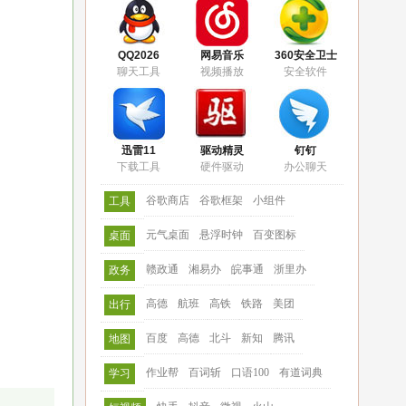
QQ2026
网易音乐
360安全卫士
聊天工具
视频播放
安全软件
迅雷11
驱动精灵
钉钉
下载工具
硬件驱动
办公聊天
谷歌商店
谷歌框架
小组件
工具
元气桌面
悬浮时钟
百变图标
桌面
赣政通
湘易办
皖事通
浙里办
政务
高德
航班
高铁
铁路
美团
出行
百度
高德
北斗
新知
腾讯
地图
作业帮
百词斩
口语100
有道词典
学习