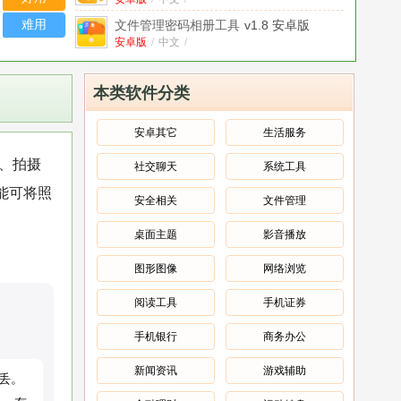
难用
文件管理密码相册工具
v1.8 安卓版
安卓版
/
中文
/
旋转炫酷相册工具
中文
/
本类软件分类
手机照片压缩
v1.0.0 安卓版
安卓版
/
中文
/
安卓其它
生活服务
移除谷歌相册底栏
1.0 安卓手机版
份、拍摄
社交聊天
系统工具
安卓版
/
中文
/
能可将照
华硕图库-手机相册工具
v1.5.0.150707
安全相关
文件管理
安卓版
安卓版
/
中文
/
桌面主题
影音播放
九丁Google谷歌相册Picasa下载工具
GoogleAlbumDown
中文
/
v1.0
图形图像
网络浏览
阅读工具
手机证券
手机银行
商务办公
新闻资讯
游戏辅助
丢。