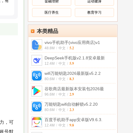
像，有
金融理财
运动健身
医疗养生
教育学习
本类精品
vivo手机助手(vivo应用商店)v1
5.2
48.8M
/
中文
/
DeepSeek手机版v2.1.8安卓最新
5.9
12.4M
/
中文
/
wifi万能钥匙2026最新版v5.2.2
8.3
80.6M
/
中文
/
谷歌商店最新版本安装包2026最
2.9
96.6M
/
中文
/
万能钥匙wifi自动解锁v5.2.20
2.3
80.6M
/
中文
/
百度手机助手app安卓版V9.6.3.
能力，可
9.8
12.4M
/
中文
/
e账号默