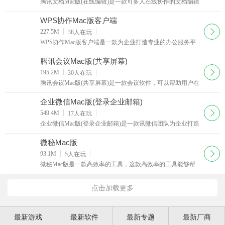
腾讯文档Mac版(在线编辑)是一款可多人在线协作的文档编辑
超级好用的办公软件。软件提供健康收集、打卡签到、会议
纪要、日报、项目管理等各类模板。可设置他人的查
WPS协作Mac版客户端
下载
227.5M
38
人在玩
WPS协作Mac版客户端是一款为企业打造专业的办公服务平
台，助力大型组织快速完成组织内人、工具、流程的数字
化，旨在帮助企业安全高效地达成数字化转型，全新设计
腾讯会议Mac版(共享屏幕)
下载
195.2M
30
人在玩
腾讯会议Mac版(共享屏幕)是一款会议软件，可以帮助用户在
软件上建立会议，界面清爽，操作简单，在线文档协作、小
程序入会、会管会控、屏幕共享等功能一应俱全，让
企业微信Mac版(登录企业邮箱)
下载
549.4M
17
人在玩
企业微信Mac版(登录企业邮箱)是一款讯微信团队为企业打造
的企业通讯与办公工具。与微信一致的沟通体验，全方位连
接微信，日程、会议、直播等效率工具，灵活易用的
微秘Mac版
下载
93.1M
5
人在玩
微秘Mac版是一款高效率的工具，这款高效率的工具能够帮
助用户对你的工作和生活进行全面的规划，通过规划来让你
更为高效的工作，将待办和日历等内容完全的结合起来
点击加载更多
最新游戏
最新软件
最新专题
最新厂商