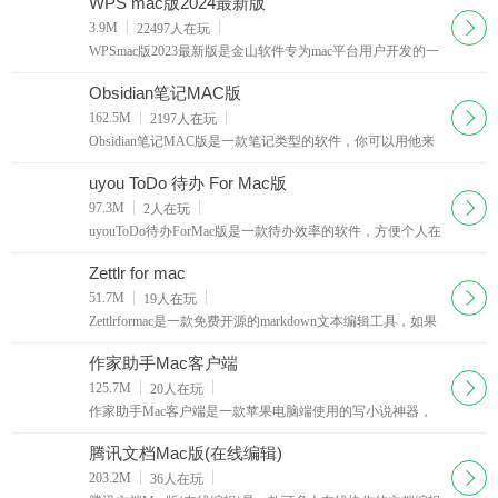
WPS mac版2024最新版
下载
3.9M
22497
人在玩
WPSmac版2023最新版是金山软件专为mac平台用户开发的一
款OSX版本的wpsoffice工具，完美兼容Word、PPT、Excel、
PDF，支持多种文件格式的查看
Obsidian笔记MAC版
下载
162.5M
2197
人在玩
Obsidian笔记MAC版是一款笔记类型的软件，你可以用他来
打造一个专属于你的文件库，就像是现实当中的那种文件库
一样，各种文件在其中进行分门别类的进行排放，随时
uyou ToDo 待办 For Mac版
下载
97.3M
2
人在玩
uyouToDo待办ForMac版是一款待办效率的软件，方便个人在
Mac上面通过软件来进行待办事项上面的规划，更为轻松的
完成对于各种事项上面的控制，让你能够有着更高的效
Zettlr for mac
下载
51.7M
19
人在玩
Zettlrformac是一款免费开源的markdown文本编辑工具，如果
你需要一款简单好用的markdown编辑器，这款Zettlrformac绝
对是个不错的选择。软件提供
作家助手Mac客户端
下载
125.7M
20
人在玩
作家助手Mac客户端是一款苹果电脑端使用的写小说神器，
作家互动成长社区，这款软件让您自由轻松地创作，提供方
便快捷的工作体验。软件拥有其他码字软件没有的一点
腾讯文档Mac版(在线编辑)
下载
203.2M
36
人在玩