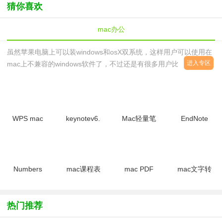
猜你喜欢
mac办公
虽然苹果电脑上可以装windows和osX双系统，这样用户可以使用在
进入专区
mac上不兼容的windows软件了，不过还是有很多用户比较喜欢在
mac上使用其原生系统。在mac原生系统上也有不少的办公软件，其
中大家最为熟悉的自然就是iwork，另外还有一些免费的例如
OpenOffice系列、Keynote等都是非常好用的mac办公软件。这里西
西就给大家提供了一些免费实用的mac办公软件下载，希望对大家有
WPS mac
keynotev6.5.2
Mac轻量笔
EndNote
帮助
版2024最
官方最新版
记软件
X7 Mac版
新版v6.2.2
(Alternote)v1.0
v17.2.1官
官方正式版
官方最新版
方版
Numbers
mac课程表
mac PDF
mac文字转
for
日程管理软
文档编辑器
换语音工具
macv3.5.3
件(iStudiez
(Wondershare
(Narrator
官方最新版
pro)v1.3
PDF
)V2.3官方
热门推荐
官方最新版
Editor)V3.7
最新版