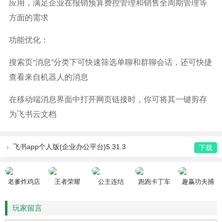
应用，满足企业在报销预算费控管理和销售全周期管理等
方面的需求
功能优化：
搜索页“消息”分类下可快速筛选单聊和群聊会话，还可快捷
查看来自机器人的消息
在移动端消息界面中打开网页链接时，你可将其一键剪存
为飞书云文档
飞书app个人版(企业办公平台)5.31.3
下载
老爹炸鸡店
王者荣耀
公主连结
跑跑卡丁车
趣赢功夫捕
HD
鱼
玩家留言