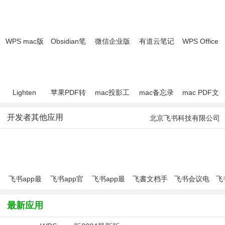
WPS mac版
Obsidian笔
微信企业版
有道云笔记
WPS Office
2024最新版
记MAC版
mac版
mac版2023
Mac版
最新版
Lighten
苹果PDF转
mac投影工
mac备忘录
mac PDF文
PDF
换工具
具(X-
软件
档编辑器
Creator
(Wondershare
Mirage)
(Notability )
(Wondershar
开发者其他应用
北京飞书科技有限公司
Mac版
PDF
PDF Editor)
Converter
pro for
mac)
飞书app最
飞书app官
飞书app最
飞書文档手
飞书会议电
飞
新版
方版
新版本
机版
脑端
最新应用