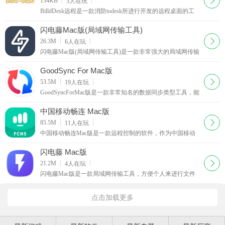
134KB
3
人在玩
BilldDesk远程是一款消防todesk所进行开发的远程桌面的工
具，为个人提供良好的远程服务，软件完全的免费并且没有
任何在使用上面的限制，通过这款BilldDesk远程来
闪电藤Mac版(局域网传输工具)
下载
26.3M
6
人在玩
闪电藤Mac版(局域网传输工具)是一款非常强大的局域网传输
工具，该软件不需要注册登录，并且没有任何的广告捆绑，
软件支持Windows、MacOS以及安卓端，软件是完全免
GoodSync For Mac版
下载
53.5M
19
人在玩
GoodSyncForMac版是一款非常知名的数据同步类型工具，能
够帮助用户完成对于数据上面的同步，满足用户对于数据同
步上面的需求，通过这款数据同步的工具来同步你在
中国移动畅连 Mac版
下载
85.5M
11
人在玩
中国移动畅连Mac版是一款远程控制的软件，作为中国移动
所出品的远程控制的软件，支持个人在多种设备之间来完成
相互的远程控制，满足个人在不同的设备上面对于远程
闪电藤 Mac版
下载
21.2M
4
人在玩
闪电藤Mac版是一款局域网传输工具，方便个人来进行文件
上面的传输，通过这款闪电藤Mac版来实时的传输文件的内
容，通过这款闪电藤Mac版来传输你所需要的文件，满足
点击加载更多