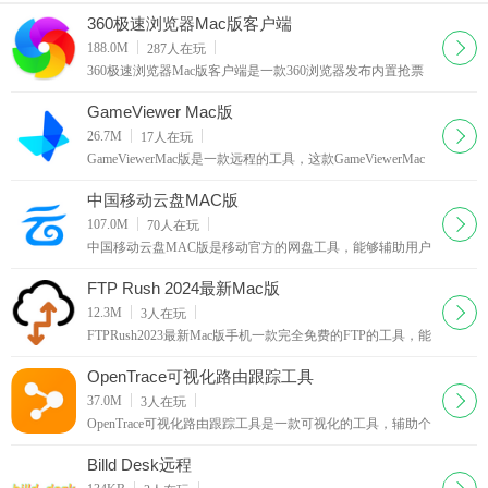
360极速浏览器Mac版客户端
下载
188.0M
287
人在玩
360极速浏览器Mac版客户端是一款360浏览器发布内置抢票
功能的Mac版浏览器，该版使用最新Chromium内核，延续了
360浏览器一直以来安全、稳定、快速的特性，其内置的
GameViewer Mac版
下载
26.7M
17
人在玩
GameViewerMac版是一款远程的工具，这款GameViewerMac
版能够辅助个人来完成远程上面的链接，通过这款
GameViewerMac版来随时的控制你所需要的设备，作为网易
中国移动云盘MAC版
所推出
下载
107.0M
70
人在玩
中国移动云盘MAC版是移动官方的网盘工具，能够辅助用户
进行云盘文件上面的传输，作为Mac上面的客户端，你可以
从上面下载各种文件，也能够保存你在Mac上面的重要文
FTP Rush 2024最新Mac版
下载
12.3M
3
人在玩
FTPRush2023最新Mac版手机一款完全免费的FTP的工具，能
够辅助个人用户来完成文件上面的传输，满足个人用户通过
FTP的方式将文件传输到自己所需要的服务器上面，完
OpenTrace可视化路由跟踪工具
下载
37.0M
3
人在玩
OpenTrace可视化路由跟踪工具是一款可视化的工具，辅助个
人来对IP和路由进行全方位的跟踪，通过这款OpenTrace可视
化路由跟踪工具来追踪你路由的状况，让你了解到
Billd Desk远程
下载