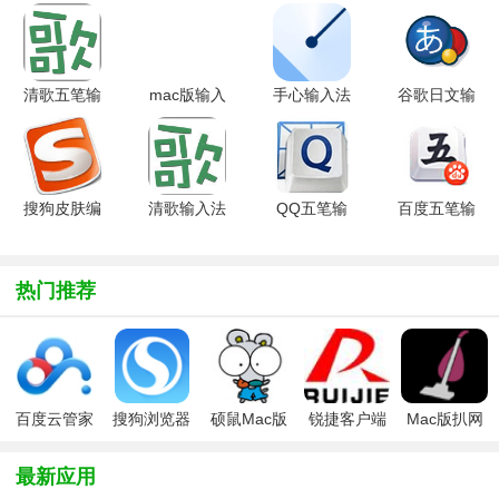
有一款是你喜欢的，有需要mac输入法的伙伴来西西下载吧！
清歌五笔输
mac版输入
手心输入法
谷歌日文输
入法v1.9
法孙拼音
mac版
入法mac版
官方正式版
(sunpinyin)V2.0.3
v1.1.27 官
v1.11.1516.1
官方最新版
方最新版
官方最新版
搜狗皮肤编
清歌输入法
QQ五笔输
百度五笔输
辑器 for
for
入法mac版
入法Mac版
Macv1.0b
Macv2.4.4
v2.8.86.4
V5.5 官方
官方版
官方版
官方最新版
最新版
热门推荐
百度云管家
搜狗浏览器
硕鼠Mac版
锐捷客户端
Mac版扒网
mac版
mac版
mac版
站利器
(SiteSucker)
最新应用