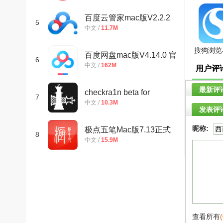
正版
百度云管家mac版V2.2.2
5
中文 /
11.7M
官方正式版
搜狗浏览
百度网盘mac版V4.14.0 官
6
版v5.2
中文 /
162M
用户评
方最新版
最新评
checkra1n beta for
7
中文 /
10.3M
发表评
macV0.9.3.2官方测试版
昵称:
极点五笔Mac版7.13正式
8
中文 /
15.9M
版
查看所有
(