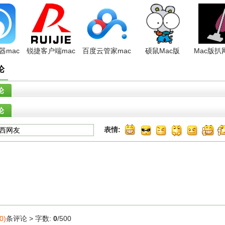
器mac
锐捷客户端mac
百度云管家mac
硕鼠Mac版
Mac版扒
 官方正式
版V1.33官方最
版V2.2.2 官方正
V1.6.1官方最新
器(SiteSu
论
新
版
论
论
表情:
0)
条评论 >
字数:
0
/500