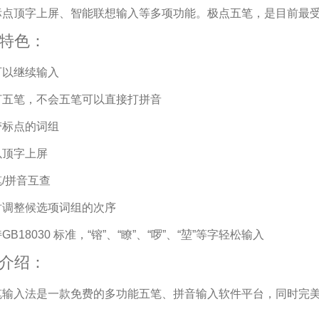
标点顶字上屏、智能联想输入等多项功能。极点五笔，是目前最
特色：
可以继续输入
打五笔，不会五笔可以直接打拼音
带标点的词组
以顶字上屏
/拼音互查
时调整候选项词组的次序
B18030 标准，“镕”、“瞭”、“啰”、“堃”等字轻松输入
介绍：
输入法是一款免费的多功能五笔、拼音输入软件平台，同时完美支持