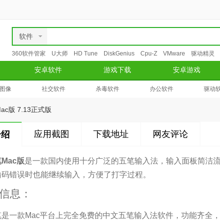
软件
360软件管家
U大师
HD Tune
DiskGenius
Cpu-Z
VMware
驱动精灵
安卓软件
游戏下载
安卓游戏
图像
社交软件
杀毒软件
办公软件
驱动
c版 7.13正式版
应用截图
下载地址
网友评论
介绍
Mac版
是一款国内使用十分广泛的五笔输入法，输入面板简洁
输码错误时也能继续输入，方便了打字过程。
信息：
笔是一款Mac平台上完全免费的中文五笔输入法软件，功能齐全