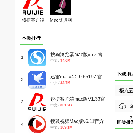
锐捷客户端
Mac版扒网
mac版
站利器
(SiteSucker)
本类排行
搜狗浏览器mac版v5.2 官
1
中文 /
34.0M
方正式版
下载地
迅雷macv4.2.0.65197 官
2
中文 /
33.7M
方最新版
极点五
锐捷客户端mac版V1.33官
3
中文 /
801KB
方最新版
7
搜狐视频Mac版v6.11官方
同类推
4
中文 /
109.1M