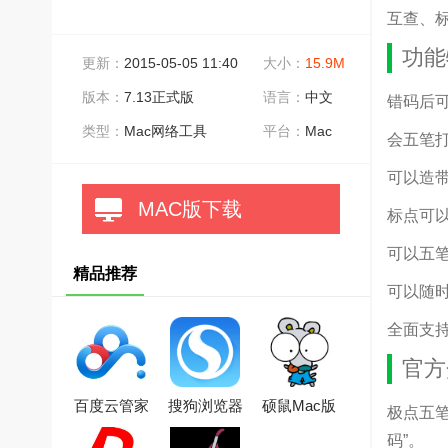
互查、
功能
更新：
2015-05-05 11:40
大小：
15.9M
版本：
7.13正式版
语言：
中文
错码后
类型：
Mac网络工具
平台：
Mac
会五笔
可以造
MAC版下载
标点可
可以五笔
精品推荐
可以随
全面支持G
官方
百度云管家
搜狗浏览器
硕鼠Mac版
极点五笔
mac版
mac版
码”。