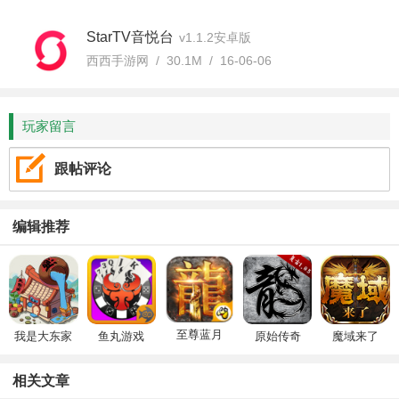
StarTV音悦台
v1.1.2安卓版
西西手游网 / 30.1M / 16-06-06
玩家留言
跟帖评论
编辑推荐
至尊蓝月
我是大东家
鱼丸游戏
原始传奇
魔域来了
相关文章