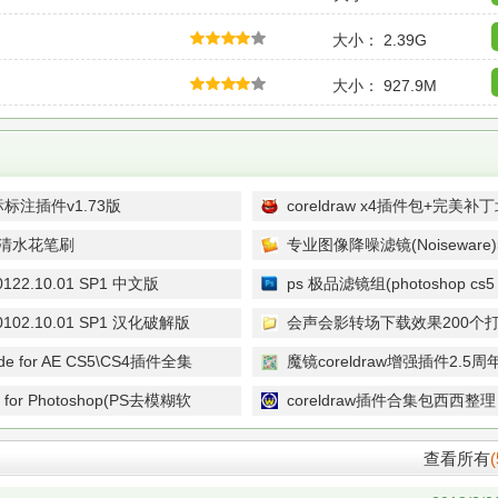
大小： 2.39G
大小： 927.9M
标标注插件v1.73版
coreldraw x4插件包+完美补
高清水花笔刷
专业图像降噪滤镜(Noiseware)5.
业修正版
0122.10.01 SP1 中文版
ps 极品滤镜组(photoshop cs5 fi
0102.10.01 SP1 汉化破解版
会声会影转场下载效果200个
ode for AE CS5\CS4插件全集
魔镜coreldraw增强插件2.5
e for Photoshop(PS去模糊软
coreldraw插件合集包西西整理
.2 注册版
查看所有
(