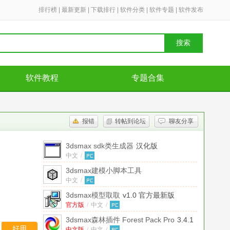
排行榜
|
最新更新
|
下载排行
|
软件分类
|
软件专题
|
软件发布
搜索
软件教程
专题合集
报错
转帖到论坛
聊友分享
3dsmax sdk类生成器
汉化版
中文
/
3dsmax建模小脚本工具
中文
/
3dsmax模型取取
v1.0 官方最新版
官方版
/
中文
/
3dsmax森林插件 Forest Pack Pro
3.4.1
好用
中文版
/
中文
/