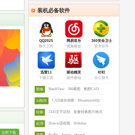
装机必备软件
QQ2025
网易音乐
360安全卫士
聊天工具
视频播放
安全软件
迅雷11
驱动精灵
钉钉
下载工具
硬件驱动
办公聊天
BandiView
360看图
豹图CAD
图像
CAD迷你画图
Bforartists64位
3d制作
2345文字识别
批量转换图片格式
转换
Drawio流程图
Hellohao
处理
立即下载
PixPin
Sunny
eSearch