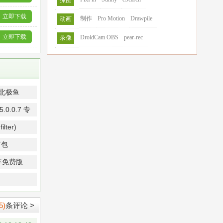
抓图
立即下载
制作
Pro Motion
Drawpile
动画
立即下载
DroidCam OBS
pear-rec
录像
丁北极鱼
0.0.7 专
lter)
打包
周年免费版
5)
条评论 >