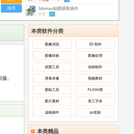
for 3dsmax 7.0-2011 32位 中文版
难用
3dsmax贴图获取插件
(Texporter)
中文
/
v3.4.6.6 最新版
3dsmax渲染插件(Illustrate!)32＆64最新
版
安装版
v5.7 安装版
/
中文
/
本类软件分类
3dsmax帧缓冲扩展插件(VFB+)
v2.3 官
方最新版
官方版
/
中文
/
图像浏览
3D 制作
AutoGrass v1.0.3 for V-Ray Adv 2.X on
图像转换
图像处理
3dsMax 32bit(自动植草)
中文版
/
英文
/
简体中文版
ColorCorrect for 3dsMax6 (CC 颜色校正
抓图工具
动画制作
插件)
中文版
简体中文版)
/
中文
/
梨藤。
屏幕录像
视频教程
FIF 3dsmax视频教程
77节
中文
/
图标工具
FLASH类
图片素材
美工字体
滤镜插件
ps笔刷
本类精品