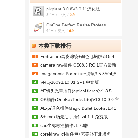
pixplant 3.0.8V3.0.11汉化版
3.3
8.4M
/
中文
/
OnOne Perfect Resize Profess
6.0
64M
/
英文
/
本类下载排行
Portraiture磨皮滤镜+调色电脑版v3.5.4
camera raw插件 CS68.3 RC 1官方最新
Imagenomic Portraiture滤镜3.5.3504汉
版
VRay20092.10.01 SP1 中文版
AE镜头光晕插件(optical flares)v1.3.5
OK插件(OneKeyTools Lite)V10.10.0.0 官
AE-pr调色插件Magic Bullet Looksv1.41
3dsmax场景助手插件v4.1.1 免费版
cad坐标标注插件v1.73版
coreldraw x4插件包+完美补丁北极鱼