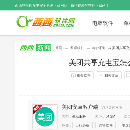
西西软件园
多重安全检测下载网站、值得信赖的软件下载站！
电脑软件
单
首页
→
安卓软件
→
app评测
→ 美团共享充
美团共享充电宝怎
相关软件
相关文章
作者：
西西小熊
点击：
7422
美团安卓客户端
V8.7.2 官方版
类型：
生活服务
大小：
54.2M
语
标签：
出行必备
购物软件
电影