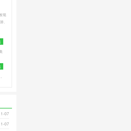
发现
游、
车票
载
美
精品
载
p，
来
11-07
11-07