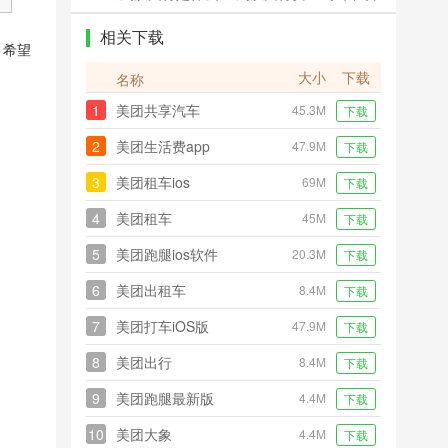
地址）
相关下载
，希望
大小
下载
名称
1
美团共享汽车
45.3M
下载
2
美团生活费app
47.9M
下载
3
美团租车ios
69M
下载
4
美团租车
45M
下载
5
美团跑腿ios软件
20.3M
下载
6
美团出租车
8.4M
下载
7
美团打车iOS版
47.9M
下载
8
美团出行
8.4M
下载
9
美团跑腿最新版
4.4M
下载
10
美团大象
4.4M
下载