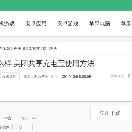
机游戏
安卓应用
安卓游戏
苹果电脑
苹果
电宝怎么样 美团共享充电宝使用方法
么样 美团共享充电宝使用方法
A-
字体大小：
发表评论
来源：
西西整理
时间：
2017/12/5 8:58:59
评论：
0次
标签：
美团
美团共享充电宝
立即下载
言：
中文
评分：
5.7
票软件
双十一