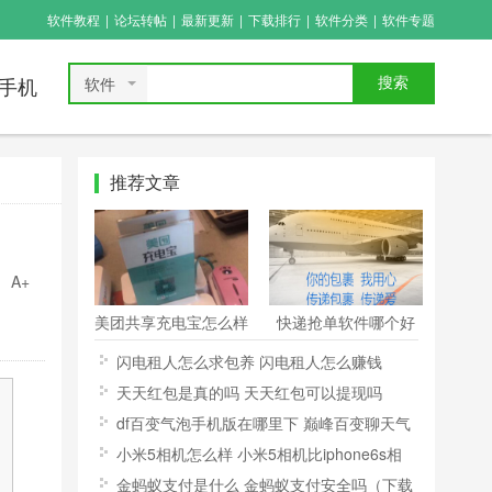
软件教程
|
论坛转帖
|
最新更新
|
下载排行
|
软件分类
|
软件专题
软件
搜索
手机
推荐文章
A+
美团共享充电宝怎么样
快递抢单软件哪个好
美团共享充电宝使用方
快递抢单神器推荐下载
闪电租人怎么求包养 闪电租人怎么赚钱
法
天天红包是真的吗 天天红包可以提现吗
df百变气泡手机版在哪里下 巅峰百变聊天气
泡手机版下载地址
小米5相机怎么样 小米5相机比iphone6s相
机好吗
金蚂蚁支付是什么 金蚂蚁支付安全吗（下载