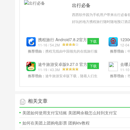
出行必备
西西软件园为手机用户带来出行必备软
好玩的地方携程旅行随时随地预订酒
邮轮、旅游度假产品任您选！畅享旅游
预订、在线支付、改签、退票、订单查
携程旅行 Android7.8.2官方
123
下载
安卓版
11-16 / 54.2M
最新
12-04
推荐理由：
携程无线由中国领先的在线旅行服
推荐理由：
务提供商——携程旅行网（Nasdaq上市：
12306.
CTRP）开发并提供相关服务。最新促销
iOS和And
途牛旅游安卓版9.27.0 官方
去哪儿
下载
版
11-19 / 43.3M
Andr
11-10
推荐理由：
途牛旅游安卓版下载，随着人们生
推荐理由：
活水平不断的提高，旅游成为越来越多人们生
用”，特价机
活中的一部分，各种小长假旅游的
内国际航线
相关文章
美团如何使用支付宝结账 美团网余额怎么转到支付宝
如何在美团上团购电影票 团购ktv教程