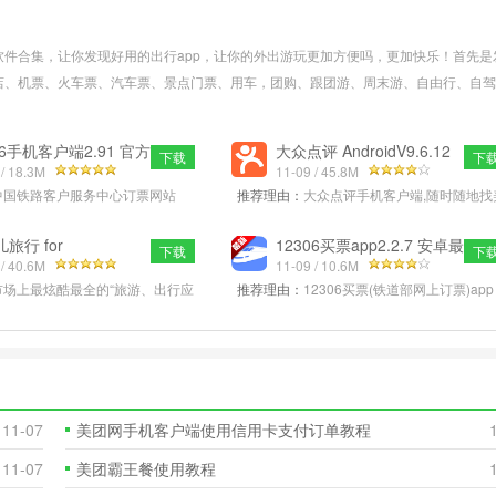
件合集，让你发现好用的出行app，让你的外出游玩更加方便吗，更加快乐！首先是
店、机票、火车票、汽车票、景点门票、用车，团购、跟团游、周末游、自由行、自驾
攻略、旅游保险、旅行特惠。出行、旅游不用愁！交通1230612306手机客户端具有
询、常用联系人管理、个人资料修改、...
更多>>
06手机客户端2.91 官方
大众点评 AndroidV9.6.12
下载
下
版
 / 18.3M
官方安卓版
11-09 / 45.8M
中国铁路客户服务中心订票网站
推荐理由：
大众点评手机客户端,随时随地找
cn今天低调推出手机客户端，目前支持
食,大众点评安卓版免费下载优惠券、1折抢
roid两大系统，目前下载页
团购、身在户外、要与朋友吃饭
旅行 for
12306买票app2.2.7 安卓最
下载
下
oid8.6.6官方安
 / 40.6M
新版
11-09 / 10.6M
市场上最炫酷最全的“旅游、出行应
推荐理由：
12306买票(铁道部网上订票)ap
票、酒店特价房预订；12,000条国
铁道部网上订票的官方客户端！官方渠道带
查询起落状态一览
最及时，准确的车次信息，买票更
11-07
美团网手机客户端使用信用卡支付订单教程
11-07
美团霸王餐使用教程