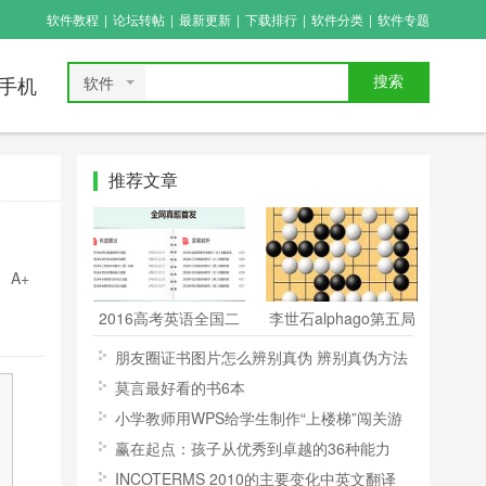
软件教程
|
论坛转帖
|
最新更新
|
下载排行
|
软件分类
|
软件专题
软件
搜索
手机
推荐文章
A+
2016高考英语全国二
李世石alphago第五局
卷答案 2016高考全国
棋谱 李世石alphago第
朋友圈证书图片怎么辨别真伪 辨别真伪方法
二卷英语试题答案全面
五局复盘
一览
莫言最好看的书6本
一览
小学教师用WPS给学生制作“上楼梯”闯关游
戏课件
赢在起点：孩子从优秀到卓越的36种能力
详细目录介绍
INCOTERMS 2010的主要变化中英文翻译