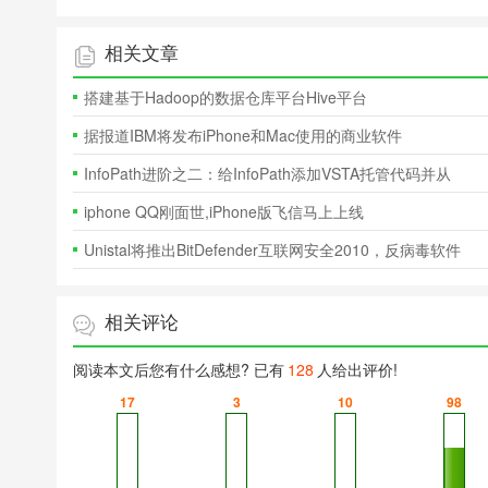
一夜休整现在已经恢复了自信，电
世石vs谷歌A
相关文章
搭建基于Hadoop的数据仓库平台Hive平台
据报道IBM将发布iPhone和Mac使用的商业软件
InfoPath进阶之二：给InfoPath添加VSTA托管代码并从
SharePoint列
iphone QQ刚面世,iPhone版飞信马上上线
Unistal将推出BitDefender互联网安全2010，反病毒软件
2010
相关评论
阅读本文后您有什么感想? 已有
128
人给出评价!
17
3
10
98