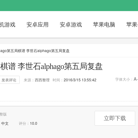
机游戏
安卓应用
安卓游戏
苹果电脑
苹果
hago第五局棋谱 李世石alphago第五局复盘
局棋谱 李世石alphago第五局复盘
A-
字体大小：
发表评论
来源：
西西整理
时间：
2016/3/15 13:55:42
14
评论：
0次
标签：
李世石alphago
整版
立即下载
：
中文
评分：
10.0