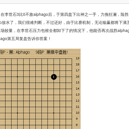
，在李世石3比0不敌alphago后，于第四盘下出神之一手，力挽狂澜，险胜
alphago放水了，我们很难判断，不过还好，由于比赛机制，无论输赢都将下满
五场较量，在李世石压力包袱全都卸下了的情况下，他能否再次战胜alphag
hago第五局复盘告诉你答案！