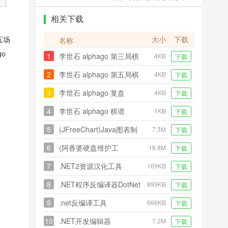
相关下载
五场
大小
下载
名称
o
1
李世石 alphago 第三局棋
4KB
下载
谱
2
李世石 alphago 第五局棋
4KB
下载
谱
3
李世石 alphago 复盘
4KB
下载
4
李世石 alphago 棋谱
1KB
下载
5
(JFreeChart)Java图表制
7.3M
下载
作
6
(阿香婆硬盘维护工
18.8M
下载
具)Ashampoo HDD
7
.NET2资源汉化工具
169KB
下载
Control
(LocalizeUtility)
8
.NET程序反编译器DotNet
899KB
下载
Helper
9
.net反编译工具
666KB
下载
(DisSharp)
10
.NET开发编辑器
7.2M
下载