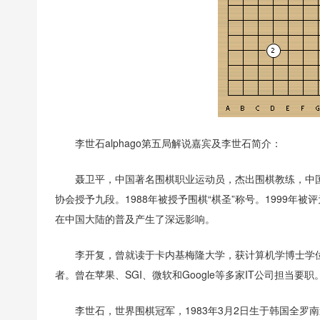
李世石alphago第五局解说嘉宾及李世石简介：
聂卫平，中国著名围棋职业运动员，杰出围棋教练，中国
协会授予九段。1988年被授予围棋“棋圣”称号。1999年
在中国大陆的普及产生了深远影响。
李开复，曾就读于卡内基梅隆大学，获计算机学博士学
者。曾在苹果、SGI、微软和Google等多家IT公司担当
李世石，世界围棋冠军，1983年3月2日生于韩国全罗南