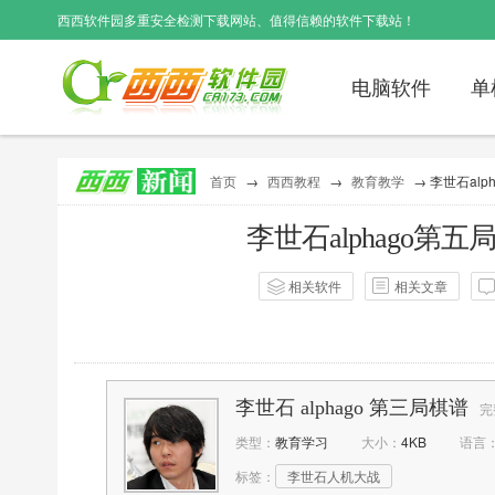
西西软件园
多重安全检测下载网站、值得信赖的软件下载站！
电脑软件
单
首页
→
西西教程
→
教育教学
→ 李世石alp
李世石alphago第五
相关软件
相关文章
作者：
西西
点击：
23
李世石 alphago 第三局棋谱
完
类型：
教育学习
大小：
4KB
语言
标签：
李世石人机大战