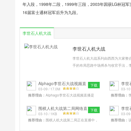
年入段，1998年二段，1999年三段，2003年因获LG杯冠
16届富士通杯冠军后升为九段。
李世石人机大战
李世石人机大战
李世石人机大战系列由西西为大家整
手的布局思路中场搏杀与收官手法，
来让人类再一次看到了惊喜。相关信
围棋界人士都认为李世石输棋的可能微
Alphago李世石大战视频直
李世石
下载
播高清完整
03-09 / 17.0M
直播
03-10
推荐理由：
Alphago李世石大战视频直播是
推荐理由：
2016年围棋人机大战的两位主角，今天开始，
整理出来了
第一个击败专业棋手的围棋程序Alpha
界的人们都
围棋人机大战第二局网络直
李世石
下载
播版
03-10 / 1KB
软件v1
03-09
推荐理由：
围棋人机大战第二局正在直播中，
推荐理由：
李世石九段输下第一局后没有太过沮丧，经过
非常感兴趣