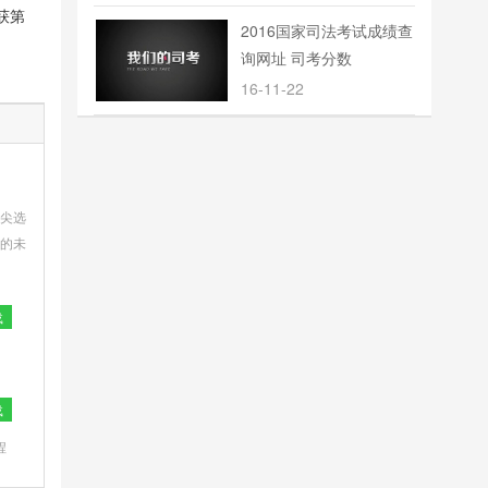
获第
2016国家司法考试成绩查
询网址 司考分数
16-11-22
尖选
的未
所有
载
力
载
程
旗