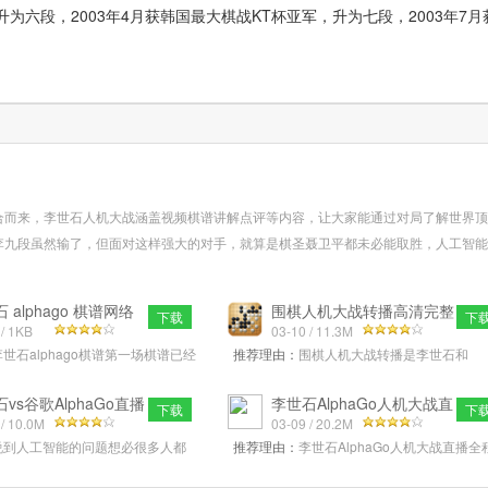
军升为六段，2003年4月获韩国最大棋战KT杯亚军，升为七段，2003年7月
合而来，李世石人机大战涵盖视频棋谱讲解点评等内容，让大家能通过对局了解世界顶
李九段虽然输了，但面对这样强大的对手，就算是棋圣聂卫平都未必能取胜，人工智能
息我真的从来没有想到过我会输。赛后，李世石说自己有点被打懵的感觉。赛前，几乎
乎其微。昨天当他真的败北，不少...
更多>>
 alphago 棋谱网络
围棋人机大战转播高清完整
下载
下
版
 / 1KB
版
03-10 / 11.3M
李世石alphago棋谱第一场棋谱已经
推荐理由：
围棋人机大战转播是李世石和
，这是一场不分国界的比赛，全世
AlphaGo的对决，也是见证机器人与人类智
在为李世石加油，因为
的PK，到底是人类的思维更胜一筹，还是
vs谷歌AlphaGo直播
李世石AlphaGo人机大战直
下载
下
.2.
 / 10.0M
播v1.0官方
03-09 / 20.2M
说到人工智能的问题想必很多人都
推荐理由：
李世石AlphaGo人机大战直播全
，最近一场围棋赛场的世纪大战李
为用户们直播韩国最优秀棋手李世石和谷歌