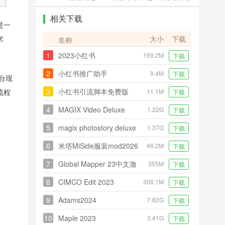
费吗
相关下载
是一
术
大小
下载
名称
1
2023小红书
159.2M
下载
2
小红书推广助手
9.4M
下载
台现
3
小红书引流脚本免费版
流程
11.1M
下载
4
MAGIX Video Deluxe
1.22G
下载
2026 Premium中文正式
5
magix photostory deluxe
1.37G
下载
版
2026中文激活版
6
米塔MiSide服装mod2026
46.2M
下载
7
Global Mapper 23中文激
355M
下载
活版
8
CIMCO Edit 2023
308.1M
下载
9
Adams2024
7.82G
下载
10
Maple 2023
3.41G
下载