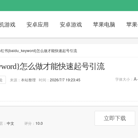
机游戏
安卓应用
安卓游戏
苹果电脑
苹果
小红书{baidu_keyword}怎么做才能快速起号引流
_keyword}怎么做才能快速起号引流
A-
字体大小：
论
来源：
本站整理
时间：
2026/7/7 19:23:45
标签：
2023小红书
小红书运营
小红书引流
立即下载
言：
中文
评分：
10.0