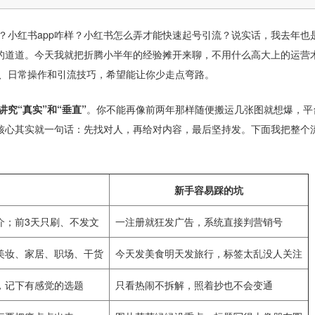
玩？小红书app咋样？小红书怎么弄才能快速起号引流？说实话，我去年也
的道道。今天我就把折腾小半年的经验摊开来聊，不用什么高大上的运营
号、日常操作和引流技巧，希望能让你少走点弯路。
究“真实”和“垂直”
。你不能再像前两年那样随便搬运几张图就想爆，平
核心其实就一句话：先找对人，再给对内容，最后坚持发。下面我把整个
新手容易踩的坑
介；前3天只刷、不发文
一注册就狂发广告，系统直接判营销号
美妆、家居、职场、干货
今天发美食明天发旅行，标签太乱没人关注
，记下有感觉的选题
只看热闹不拆解，照着抄也不会变通