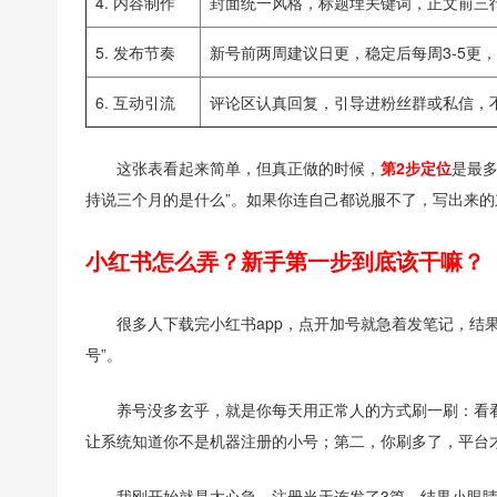
4. 内容制作
封面统一风格，标题埋关键词，正文前三
5. 发布节奏
新号前两周建议日更，稳定后每周3-5更
6. 互动引流
评论区认真回复，引导进粉丝群或私信，
这张表看起来简单，但真正做的时候，
第2步定位
是最多
持说三个月的是什么”。如果你连自己都说服不了，写出来
小红书怎么弄？新手第一步到底该干嘛？
很多人下载完小红书app，点开加号就急着发笔记，结
号”。
养号没多玄乎，就是你每天用正常人的方式刷一刷：看
让系统知道你不是机器注册的小号；第二，你刷多了，平台
我刚开始就是太心急，注册当天连发了3篇，结果小眼