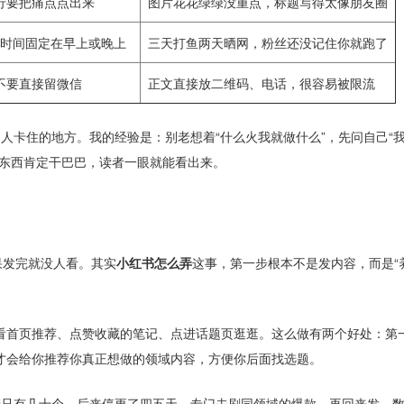
行要把痛点点出来
图片花花绿绿没重点，标题写得太像朋友圈
，时间固定在早上或晚上
三天打鱼两天晒网，粉丝还没记住你就跑了
不要直接留微信
正文直接放二维码、电话，很容易被限流
人卡住的地方。我的经验是：别老想着“什么火我就做什么”，先问自己“
的东西肯定干巴巴，读者一眼就能看出来。
果发完就没人看。其实
小红书怎么弄
这事，第一步根本不是发内容，而是“
看首页推荐、点赞收藏的笔记、点进话题页逛逛。这么做有两个好处：第
才会给你推荐你真正想做的领域内容，方便你后面找选题。
睛只有几十个。后来停更了四五天，专门去刷同领域的爆款，再回来发，