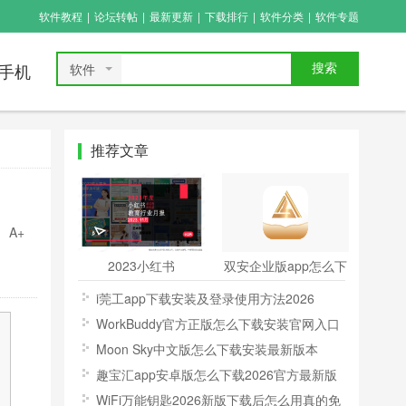
软件教程
|
论坛转帖
|
最新更新
|
下载排行
|
软件分类
|
软件专题
软件
搜索
手机
推荐文章
A+
2023小红书
双安企业版app怎么下
{baidu_keyword}怎么
载安装2026新版官方
i莞工app下载安装及登录使用方法2026
做才能快速起号引流
入口
WorkBuddy官方正版怎么下载安装官网入口
2026
Moon Sky中文版怎么下载安装最新版本
趣宝汇app安卓版怎么下载2026官方最新版
WiFi万能钥匙2026新版下载后怎么用真的免