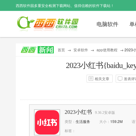
西西软件园
多重安全检测下载网站、值得信赖的软件下载站！
电脑软件
单
首页
→
安卓软件
→
app使用教程
→ 2023
2023小红书{baidu
相关文章
发表评
作者：
资讯君
点击：
31
评论：
0次
2023小红书
9.36.2安卓版
类型：
生活服务
大小：
159.2M
语
标签：