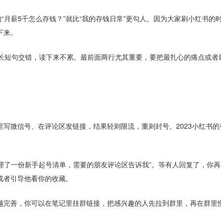
“月薪5千怎么存钱？”就比“我的存钱日常”更勾人。因为大家刷小红书的
下来。
词，长短句交错，读下来不累。最前面两行尤其重要，要把最扎心的痛点或者
写微信号、在评论区发链接，结果轻则限流，重则封号。2023小红书的
整理了一份新手起号清单，需要的朋友评论区告诉我”。等有人回复了，你
或者引导他看你的收藏。
越完善，你可以在笔记里挂群链接，把感兴趣的人先拉到群里，再在群里