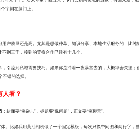
两个字刻在脑门上。
点，但用户质量还是高。尤其是想做种草、知识分享、本地生活服务的，比纯
才不到三千，接到的置换合作已经有十几个。
多，引流到私域需要技巧。如果你是冲着一夜暴富去的，大概率会失望；
个不错的选择。
有人看？
巧
：封面要“像杂志”，标题要“像问题”，正文要“像聊天”。
字体。比如我用黄油相机做了一个固定模板，每次只换中间图和两行字，