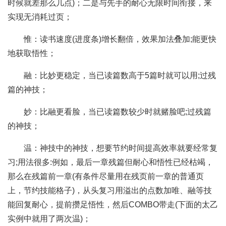
时候就差那么几点)；二是与先手的耐心无限时间衔接，来
实现无消耗过页；
惟：读书速度(进度条)增长翻倍，效果加法叠加;能更快
地获取悟性；
融：比妙更稳定，当已读篇数高于5篇时就可以用;过残
篇的神技；
妙：比融更看脸，当已读篇数较少时就赌脸吧;过残篇
的神技；
温：神技中的神技，想要节约时间提高效率就要经常复
习;用法很多:例如，最后一章残篇但耐心和悟性已经枯竭，
那么在残篇前一章(有条件尽量用在残页前一章的普通页
上，节约技能格子)，从头复习用溢出的点数加唯、融等技
能回复耐心，提前攒足悟性，然后COMBO带走(下面的太乙
实例中就用了两次温)；