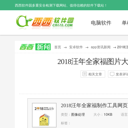
西西软件园
多重安全检测下载网站、值得信赖的软件下载站！
电脑软件
单
首页
→
安卓软件
→
app资讯新闻
→ 201
2018汪年全家福图片
相关文章
发表评
作者：
西西
点击：
0次
评
2018汪年全家福制作工具网
类型：
图像处理
大小：
10KB
语言
标签：