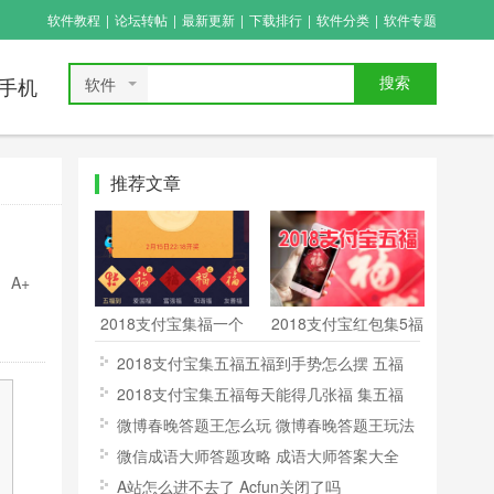
软件教程
|
论坛转帖
|
最新更新
|
下载排行
|
软件分类
|
软件专题
软件
搜索
手机
推荐文章
A+
2018支付宝集福一个
2018支付宝红包集5福
人可以集几套福 支付
活动怎么玩 2018支付
2018支付宝集五福五福到手势怎么摆 五福
宝集福可以集几套
宝红包集5福图片
到手势高清图片分享
2018支付宝集五福每天能得几张福 集五福
活动每天扫福数量上限介绍
微博春晚答题王怎么玩 微博春晚答题王玩法
介绍
微信成语大师答题攻略 成语大师答案大全
A站怎么进不去了 Acfun关闭了吗