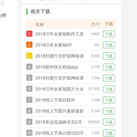
相关下载
为用
大小
下载
名称
1
2018汪年全家福制作工具
10KB
下载
网页版
2
2018汪年全家福h5
9M
下载
3
2018扫黄打非护苗网络课
8.6M
下载
堂教育活动app
4
2018新年快乐祝福app
3.7M
下载
5
2018扫黄打非护苗网络课
7.9M
下载
堂教育活动客户端
6
2018汪年全家福图片大全
371KB
下载
7
2018情人节表白软件
1.6M
下载
8
2018情人节图片素材最新
2.5M
下载
版
9
2018幸运征战峡谷见2月
500KB
下载
活动助手
10
2018情人节表白情话扣字
1.6M
下载