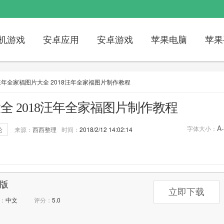
机游戏
安卓应用
安卓游戏
苹果电脑
苹果
8汪年全家福图片大全 2018汪年全家福图片制作教程
大全 2018汪年全家福图片制作教程
A-
字体大小：
论
来源：
西西整理
时间：
2018/2/12 14:02:14
论：
0次
标签：
2018
汪年全家福图片
页版
立即下载
：
中文
评分：
5.0