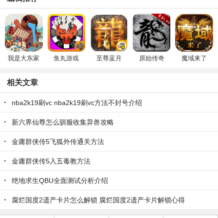
我是大东家
鱼丸游戏
至尊蓝月
原始传奇
魔域来了
相关文章
nba2k19刷vc nba2k19刷vc方法不封号介绍
新六界仙尊怎么驯服收集异兽攻略
金庸群侠传5飞狐外传通关方法
金庸群侠传5入五毒教方法
绝地求生QBU全面测试分析介绍
腐烂国度2遗产卡片怎么解锁 腐烂国度2遗产卡片解锁心得