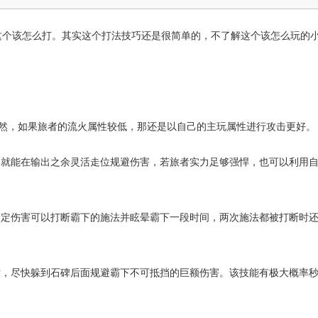
道这个该怎么打。其实这个打法技巧还是很简单的，不了解这个该怎么玩的
当然，如果旅者的流火属性较低，那还是以自己的主玩属性进行攻击更好。
，就能在输出之余灵活走位规避伤害，若旅者实力足够强悍，也可以利用
一定伤害可以打断霸下的施法并眩晕霸下一段时间，两次施法都被打断时
时，尽快躲到石碑后面规避霸下不可抵挡的巨额伤害。该技能有极大概率