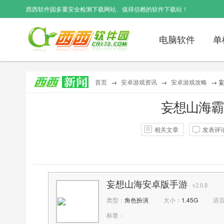
西西软件园
多重安全检测下载网站、值得信赖的软件下载站！
电脑软件
单
首页
→
安卓游戏资讯
→
安卓游戏攻略
→ 
妄想山海霸
相关文章
发表评
作者：
西西
点击：
197
妄想山海安卓版手游
v2.0.8
类型：
角色扮演
大小：
1.45G
语
标签：