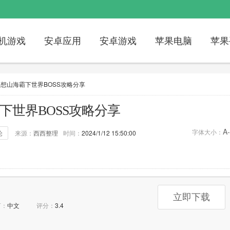
机游戏
安卓应用
安卓游戏
苹果电脑
苹果
妄想山海霸下世界BOSS攻略分享
下世界BOSS攻略分享
A-
字体大小：
论
来源：
西西整理
时间：
2024/1/12 15:50:00
评论：
0次
标签：
妄想山海
霸下世界
立即下载
言：
中文
评分：
3.4