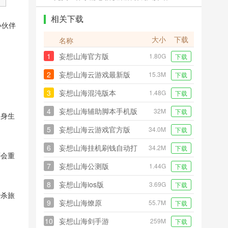
相关下载
小伙伴
大小
下载
名称
1
妄想山海官方版
1.80G
下载
2
妄想山海云游戏最新版
15.3M
下载
3
妄想山海混沌版本
1.48G
下载
4
妄想山海辅助脚本手机版
32M
下载
自身生
5
妄想山海云游戏官方版
34.0M
下载
6
妄想山海挂机刷钱自动打
34.2M
下载
还会重
怪脚本
7
妄想山海公测版
1.44G
下载
8
妄想山海ios版
3.69G
下载
秒杀旅
9
妄想山海燎原
55.7M
下载
10
妄想山海剑手游
259M
下载