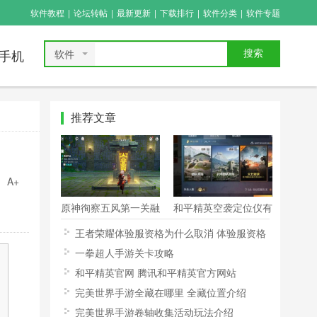
软件教程
|
论坛转帖
|
最新更新
|
下载排行
|
软件分类
|
软件专题
软件
搜索
手机
推荐文章
A+
原神徇察五风第一关融
和平精英空袭定位仪有
风之境攻略
什么用 空袭定位仪怎
王者荣耀体验服资格为什么取消 体验服资格
么用
被取消可以恢复吗
一拳超人手游关卡攻略
和平精英官网 腾讯和平精英官方网站
完美世界手游全藏在哪里 全藏位置介绍
完美世界手游卷轴收集活动玩法介绍