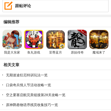
跟帖评论
编辑推荐
我是大东家
鱼丸游戏
至尊蓝月
原始传奇
魔域来了
相关文章
无期迷途狂厄特训玩法一览
口袋奇兵情人节活动攻略一览
空之要塞启航完美链接第28关攻略一览
原神鹮巷物语序残页收集技巧一览