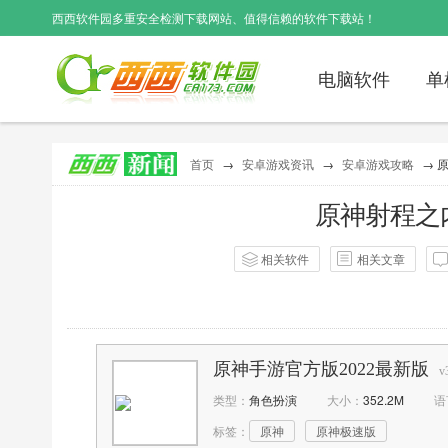
西西软件园
多重安全检测下载网站、值得信赖的软件下载站！
电脑软件
单
首页
→
安卓游戏资讯
→
安卓游戏攻略
→ 
原神射程之
相关软件
相关文章
作者：
西西
点击：
133
评
原神手游官方版2022最新版
v
类型：
角色扮演
大小：
352.2M
语
标签：
原神
原神极速版