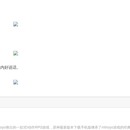
。
之内好说话。
oyo推出的一款3D动作RPG游戏，原神最新版本下载手机版继承了mihoyo游戏的经