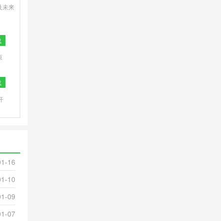
及未来
载
原
体
载
开
间
01-16
01-10
01-09
01-07