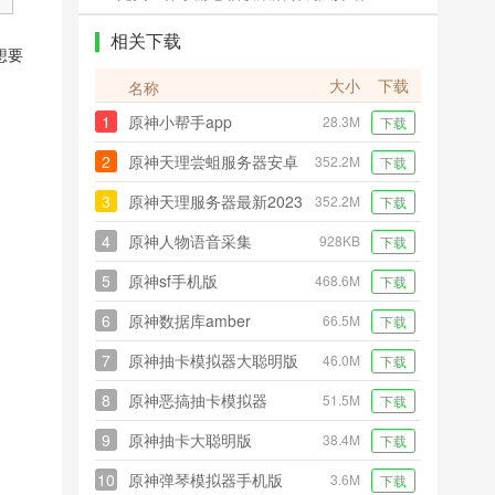
相关下载
想要
大小
下载
名称
1
原神小帮手app
28.3M
下载
2
原神天理尝蛆服务器安卓
352.2M
下载
版
3
原神天理服务器最新2023
352.2M
下载
版
4
原神人物语音采集
928KB
下载
5
原神sf手机版
468.6M
下载
6
原神数据库amber
66.5M
下载
7
原神抽卡模拟器大聪明版
46.0M
下载
8
原神恶搞抽卡模拟器
51.5M
下载
9
原神抽卡大聪明版
38.4M
下载
10
原神弹琴模拟器手机版
3.6M
下载