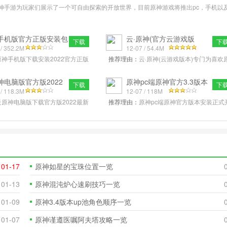
神手游为玩家们展示了一个可自由探索的开放世界，目前原神游戏将推出pc，手机以
手机版官方正版安装包
云·原神(官方云游戏版
下载
下
.0 安
 / 352.2M
本)v3.3.0 安
12-07 / 54.4M
原神手机版下载安装2022官方正版
推荐理由：
云·原神(云游戏版本)专门为喜欢
o官方服务器版本，数据包通用，这是
神的小伙伴准备的云客户端系列，现在你能
神手游下载，全新的超
验到最棒的传奇游戏内容，让你
神电脑版官方版2022
原神pc端原神官方3.3版本
下载
下
版(游戏
 / 118.3M
安装3.3.0
12-07 / 118M
云原神电脑版下载官方版2022最新
推荐理由：
原神pc端原神官方版本安装正式
最新推出的一款非常好玩的开放世
放下载了，现在喜欢原神的玩家能在第一时
的电脑客户端,现在也是
下载最新的客户端，等待游戏开服
01-17
原神如星的宝珠位置一览
01-13
原神混沌炉心速刷技巧一览
01-09
原神3.4版本up池角色顺序一览
01-07
原神谨遵医嘱阿夫塔攻略一览