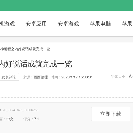
机游戏
安卓应用
安卓游戏
苹果电脑
苹果
原神射程之内好说话成就完成一览
内好说话成就完成一览
A-
字体大小：
发表评论
来源：
西西整理
时间：
2023/1/17 16:03:01
论：
0次
标签：
原神
射程之内好说话
3.3.0_11741873_11806263
立即下载
言：
中文
评分：
7.1