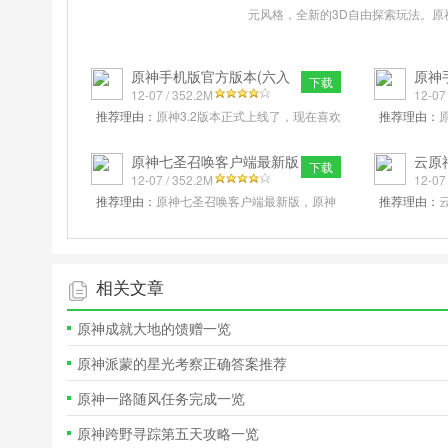
元风格，全新的3D自由探索玩法。原
的主机版本。...
更多>>
原神手机版官方版本(六入
原神
下载
尽明诸相皆
12-07 / 352.2M
v3.3
12-07
推荐理由：
原神3.2版本正式上线了，现在喜欢
推荐理由：
原神的玩家能在第一时间体验到最棒的提瓦特
是miHoY
大陆的传奇冒险，多种不同的趣味
最新版的原
原神七圣召唤客户端最新版
云原
下载
v3.3.0 安
12-07 / 352.2M
最新
12-07
推荐理由：
原神七圣召唤客户端最新版，原神
推荐理由：
七圣召唤卡牌策略游戏，于3.3版本正式推出，
版是米哈游
玩家们可以前往游戏内蒙德城里面
界rpg游戏
相关文章
原神成就大地的馈赠一览
原神派蒙的星光考察正确答案推荐
原神一路随风任务完成一览
原神跨野寻踪第五天攻略一览