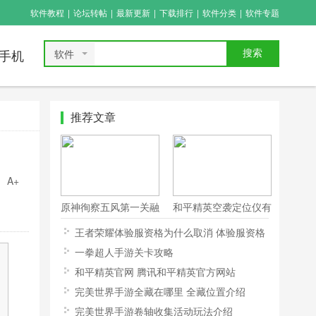
软件教程
|
论坛转帖
|
最新更新
|
下载排行
|
软件分类
|
软件专题
软件
搜索
手机
推荐文章
A+
原神徇察五风第一关融
和平精英空袭定位仪有
风之境攻略
什么用 空袭定位仪怎
王者荣耀体验服资格为什么取消 体验服资格
么用
被取消可以恢复吗
一拳超人手游关卡攻略
和平精英官网 腾讯和平精英官方网站
完美世界手游全藏在哪里 全藏位置介绍
完美世界手游卷轴收集活动玩法介绍