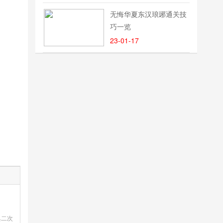
无悔华夏东汉琅琊通关技
巧一览
23-01-17
典二次