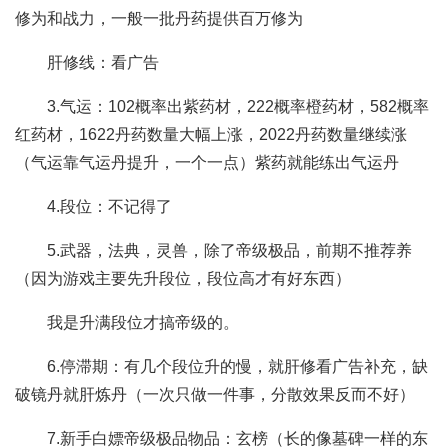
修为和战力，一般一批丹药提供百万修为
肝修线：看广告
3.气运：102概率出紫药材，222概率橙药材，582概率
红药材，1622丹药数量大幅上涨，2022丹药数量继续涨
（气运靠气运丹提升，一个一点）紫药就能练出气运丹
4.段位：不记得了
5.武器，法典，灵兽，除了帝级极品，前期不推荐养
（因为游戏主要先升段位，段位高才有好东西）
我是升满段位才搞帝级的。
6.停滞期：有几个段位升的慢，就肝修看广告补充，缺
破镜丹就肝炼丹（一次只做一件事，分散效果反而不好）
7.新手白嫖帝级极品物品：玄榜（长的像墓碑一样的东