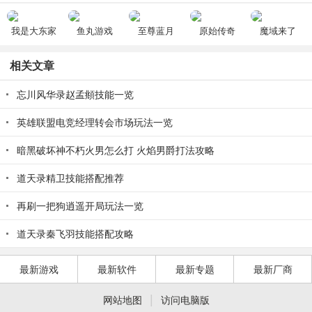
我是大东家
鱼丸游戏
至尊蓝月
原始传奇
魔域来了
相关文章
忘川风华录赵孟頫技能一览
英雄联盟电竞经理转会市场玩法一览
暗黑破坏神不朽火男怎么打 火焰男爵打法攻略
道天录精卫技能搭配推荐
再刷一把狗逍遥开局玩法一览
道天录秦飞羽技能搭配攻略
最新游戏
最新软件
最新专题
最新厂商
|
网站地图
访问电脑版