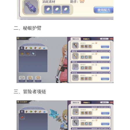
二、秘银护臂
三、冒险者项链