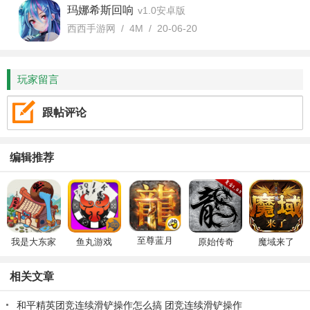
玛娜希斯回响
v1.0安卓版
西西手游网 / 4M / 20-06-20
玩家留言
跟帖评论
编辑推荐
至尊蓝月
我是大东家
鱼丸游戏
原始传奇
魔域来了
相关文章
和平精英团竞连续滑铲操作怎么搞 团竞连续滑铲操作