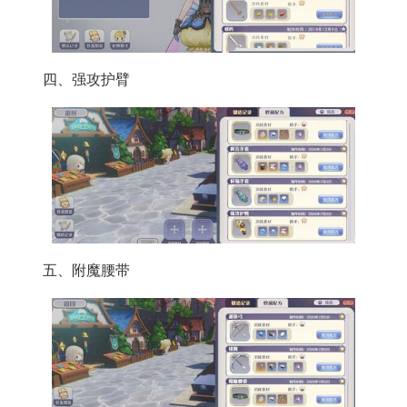
四、强攻护臂
五、附魔腰带