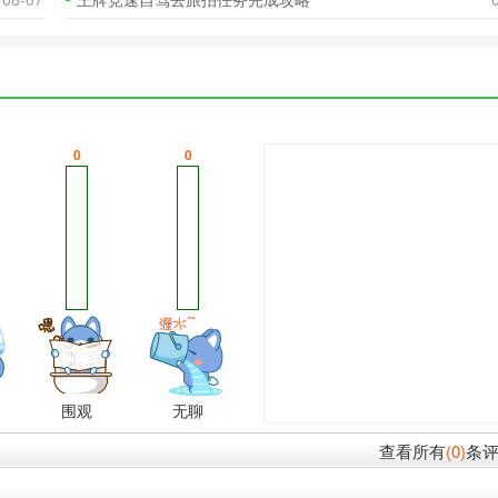
0
0
围观
无聊
查看所有
(0)
条评