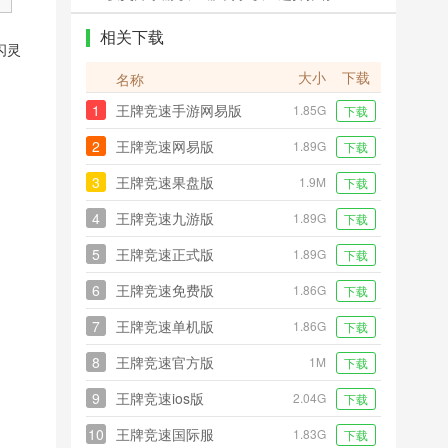
相关下载
闪灵
大小
下载
名称
1
王牌竞速手游网易版
1.85G
下载
2
王牌竞速网易版
1.89G
下载
3
王牌竞速果盘版
1.9M
下载
4
王牌竞速九游版
1.89G
下载
5
王牌竞速正式版
1.89G
下载
6
王牌竞速免费版
1.86G
下载
7
王牌竞速单机版
1.86G
下载
8
王牌竞速官方版
1M
下载
9
王牌竞速ios版
2.04G
下载
10
王牌竞速国际服
1.83G
下载