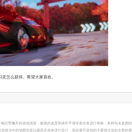
闪灵怎么获得。希望大家喜欢。
不输狂野飙车的游戏画面，极致的速度和操作手感等着你来进行体验，各种知名超跑的
而游戏当中的地图也是以最高水准来进行设计，喜欢赛车游戏的不要错过这款全新的赛