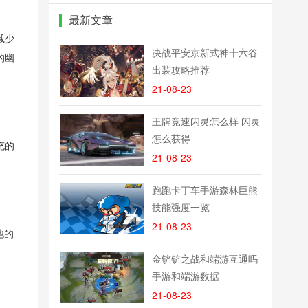
最新文章
减少
决战平安京新式神十六谷
的幽
出装攻略推荐
21-08-23
王牌竞速闪灵怎么样 闪灵
怎么获得
充的
21-08-23
跑跑卡丁车手游森林巨熊
技能强度一览
21-08-23
池的
金铲铲之战和端游互通吗
手游和端游数据
21-08-23