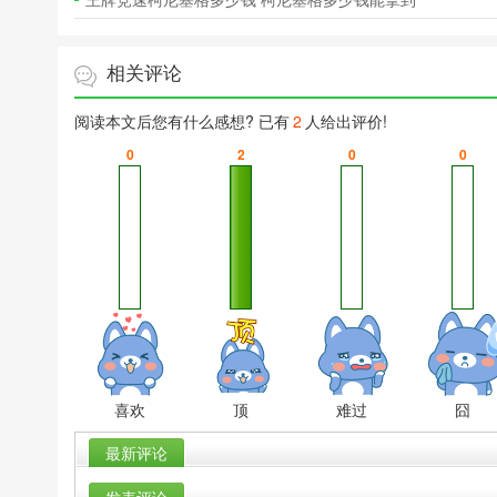
相关评论
阅读本文后您有什么感想? 已有
2
人给出评价!
0
2
0
0
喜欢
顶
难过
囧
最新评论