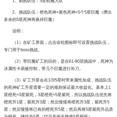
1、刷图队伍：5星机械大队
2、挑战队伍：橙色死神+紫色死神+5个5星巨魔（攒出
多余的5星死神再换掉巨魔）
说明：
（1）在矿工界面，点击齿轮图标即可设置挑战队伍，
专门用于boss挑战。
（2）带巨魔矿工的目的，是在61-90层挑战中，死神为
冰属性卡易被控制，带几个巨魔进行补刀。
（3）矿工升星会在1/3/5星时带来属性加成，挑战队伍
的死神矿工升星需要一定的规则保证最大收益化。基本上1
星橙死≈3星紫死，3星橙死≈5星紫死，所以挑战队伍优先将
橙死升1星，紫死升3星；然后慢慢将橙死升3星，紫死升5
星；然后慢慢将已有的橙死升5星；然后再将5星紫死升品质
为橙死，继续升5星（切忌直接无脑堆5星橙死）