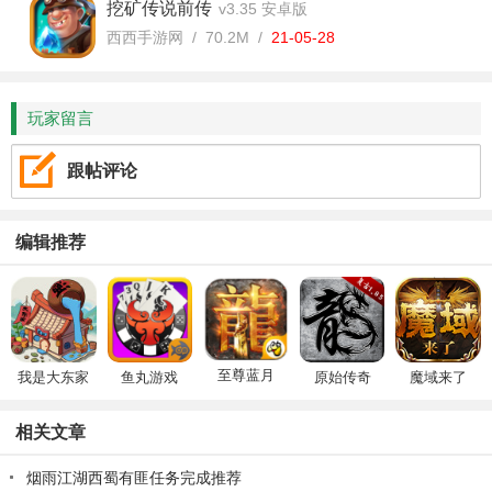
挖矿传说前传
v3.35 安卓版
西西手游网 / 70.2M /
21-05-28
玩家留言
跟帖评论
编辑推荐
至尊蓝月
我是大东家
鱼丸游戏
原始传奇
魔域来了
相关文章
烟雨江湖西蜀有匪任务完成推荐