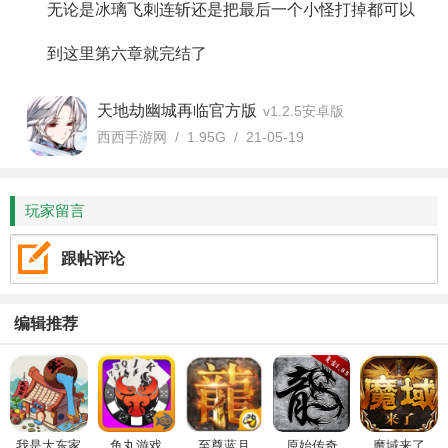
无论是冰璃飞刺连斩还是把最后一个小怪打掉都可以
到这里第六章就完结了
天地劫幽城再临官方版
v1.2.5安卓版
西西手游网 / 1.95G / 21-05-19
玩家留言
跟帖评论
编辑推荐
我是大东家
鱼丸游戏
至尊蓝月
原始传奇
魔域来了