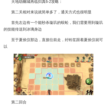
天地劫幽城再临归真6-2攻略：
第二关相对来说就简单多了，通关方式也很明显
首先左边有一个能秒杀璇玑的蜈蚣，我们需要用到璇玑
的技能传送到冰璃身边
至于夏侯仪那边，直接往前走，封铃笙跟着夏侯仪就可
以
第二回合