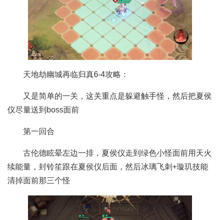
天地劫幽城再临归真6-4攻略：
又是简单的一关，这关重点是躲避触手怪，然后把夏侯
仪尽量送到boss面前
第一回合
古伦德眩晕左边一排，夏侯仪走到绿色小怪面前用天火
续能量，封铃笙跟在夏侯仪后面，然后冰璃飞刺+璇玑技能
清掉面前那三个怪