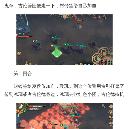
鬼卒，古伦德随便走一下，封铃笙给自己加血
第二回合
封铃笙给夏侯仪加血，璇玑走到这个位置用雷引打鬼卒
传到冰璃或者古伦德身边，冰璃去砍红色小怪，古伦德待机