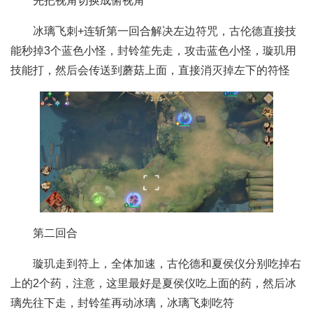
先把视角切换成俯视角
冰璃飞刺+连斩第一回合解决左边符咒，古伦德直接技
能秒掉3个蓝色小怪，封铃笙先走，攻击蓝色小怪，璇玑用
技能打，然后会传送到蘑菇上面，直接消灭掉左下的符怪
第二回合
璇玑走到符上，全体加速，古伦德和夏侯仪分别吃掉右
上的2个药，注意，这里最好是夏侯仪吃上面的药，然后冰
璃先往下走，封铃笙再动冰璃，冰璃飞刺吃符