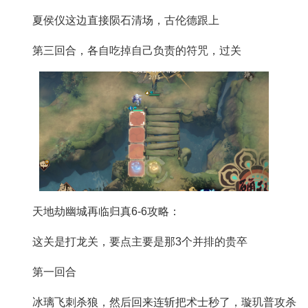
夏侯仪这边直接陨石清场，古伦德跟上
第三回合，各自吃掉自己负责的符咒，过关
天地劫幽城再临归真6-6攻略：
这关是打龙关，要点主要是那3个并排的贵卒
第一回合
冰璃飞刺杀狼，然后回来连斩把术士秒了，璇玑普攻杀