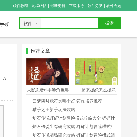
软件教程
|
论坛转帖
|
最新更新
|
下载排行
|
软件分类
|
软件专题
软件
搜索
手机
推荐文章
A+
火影忍者ol手游角色哪
一起来捉妖怎么捉妖
个好 角色选择推荐
封妖攻略
云梦四时歌符灵哪个好 符灵培养推荐
猎手之王新手玩法攻略
炉石传说砰砰计划冒险模式攻略大全 砰砰计
划冒险模式全关卡攻略
炉石传说生存研究攻略 砰砰计划冒险模式生
存研究介绍
炉石传说清场研究攻略 砰砰计划冒险模式清