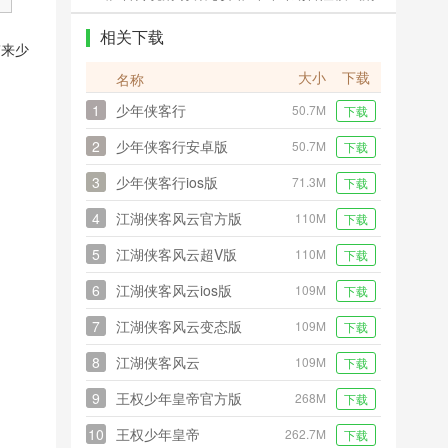
场研究详解
相关下载
带来少
大小
下载
名称
1
少年侠客行
50.7M
下载
2
少年侠客行安卓版
50.7M
下载
3
少年侠客行ios版
71.3M
下载
4
江湖侠客风云官方版
110M
下载
5
江湖侠客风云超V版
110M
下载
6
江湖侠客风云ios版
109M
下载
7
江湖侠客风云变态版
109M
下载
8
江湖侠客风云
109M
下载
9
王权少年皇帝官方版
268M
下载
10
王权少年皇帝
262.7M
下载