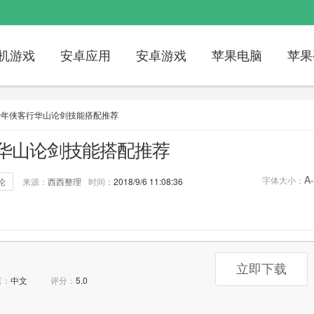
机游戏
安卓应用
安卓游戏
苹果电脑
苹果
少年侠客行华山论剑技能搭配推荐
华山论剑技能搭配推荐
A-
字体大小：
论
来源：
西西整理
时间：
2018/9/6 11:08:36
0次
标签：
少年侠客行
华山论剑技能搭配
立即下载
言：
中文
评分：
5.0