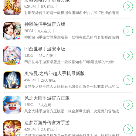
下载
629.8M
0
人在玩
射雕英雄传手游是一款根据金庸同名小说，2017热搜的电视
剧射雕英雄传改编而成的RPG手机网游，游戏由完美世界、
万达院线联合打造，高度还原了小说中的剧情，3Dunity引擎
神雕侠侣手游官方版
制作，还原真实的射雕江湖
下载
263M
0
人在玩
神雕侠侣手游官网暑期版是一款很有意思的同名影视改编的
武侠类角色扮演游戏，游戏画面清晰，内容丰富，故事情节
连贯，萌宠养成，炫酷神兽战群雄，坐骑系统，香轮宝座闯
凹凸世界手游安卓版
江湖。神雕侠侣手游官网暑
下载
1.85G
25
人在玩
凹凸世界手游安卓版是一款根据知名3D动漫改编的rpg游
戏，游戏讲述异度空间之重不同种族的勇者以及参与星球竞
赛的故事，创世之初就留下的规则看似公平异常，但是星球
奥特曼.之格斗超人手机最新版
的起源其实暗藏秘密，玩家扮演
下载
456.3M
29
人在玩
奥特曼之格斗超人无限钻石无限金币版是一款非常好玩的以
奥特曼为题材的角色扮演冒险战斗游戏，Q版动漫游戏画
风，超多大家熟悉的奥特曼英雄可以选择，培养，多阵容
风之大陆手游官方正版
下载
1.90G
5
人在玩
风之大陆手游官方正版是一款全新曝光的二次元魔幻冒险战
斗手游，根据日本同名奇幻小说改编制作而成，高度还原了
小说原著和剧情，玩家将在这篇充满死亡和财富的世
造梦西游外传官方手游
下载
420.8M
2
人在玩
造梦西游外传单机版是一款西游回合战斗手游，所有玩家都