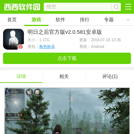
首页
游戏
软件
排行
专题
明日之后官方版
v2.0.581安卓版
大小：
1.17G
更新：2019-07-19 13:36
类别：
角色扮演
系统：Android
点击下载
详情
相关
评论(1)