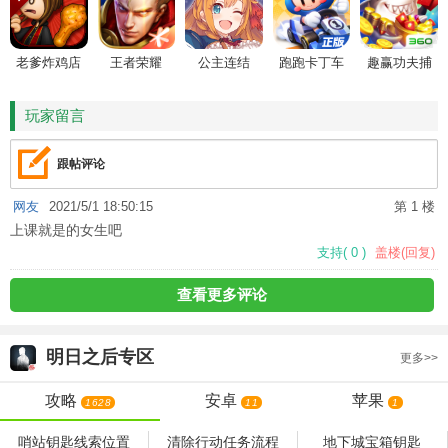
老爹炸鸡店
王者荣耀
公主连结
跑跑卡丁车
趣赢功夫捕
HD
鱼
玩家留言
跟帖评论
网友
2021/5/1 18:50:15
第 1 楼
上课就是的女生吧
支持
(
0
)
盖楼(回复)
查看更多评论
明日之后
专区
更多>>
攻略
安卓
苹果
1628
11
1
哨站钥匙线索位置
清除行动任务流程
地下城宝箱钥匙