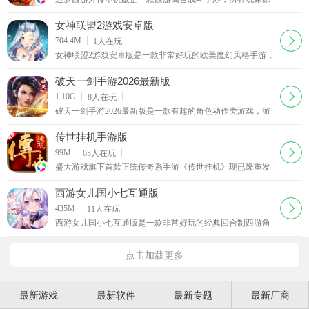
可以在游戏中开启最强挑战之旅哟，游戏画风十分精美，你
可以不断进行回合战斗冒险，收集西游中的经典角色
女神联盟2游戏安卓版
下载
704.4M
1
人在玩
女神联盟2游戏安卓版是一款非常好玩的欧美魔幻风格手游，
游戏中收录了各种英雄和女神，独创了英雄女神双养成玩
法，玩家可以利用英雄帮助自己战斗，同时女神们将为英雄
破天一剑手游2026最新版
提供各种强大的BUFF。女神联
下载
1.10G
8
人在玩
破天一剑手游2026最新版是一款有趣的角色动作类游戏，游
戏由经典的同名网游改编而来，加入了众多的手游战斗元
素，多元化的玩法策略，快来破天一剑手游体验吧！破
传世挂机手游版
下载
99M
63
人在玩
盛大游戏旗下首款正统传奇系手游《传世挂机》现已隆重发
布了！西西这里为各位玩家朋友抢下带来传世挂机官网最新
版下载，首次将休闲挂机模式和热血PK玩法完美融合，感兴
西游女儿国小七互通版
趣的朋友可以下载传世挂机
下载
435M
11
人在玩
西游女儿国小七互通版是一款非常好玩的经典回合制西游角
色扮演游戏，Q版唯美游戏场景画面，全新的西游冒险剧情
故事，丰富的游戏副本，关卡，召集伙伴，重走西游女
点击加载更多
最新游戏
最新软件
最新专题
最新厂商