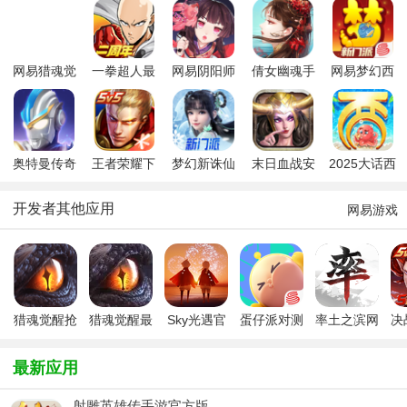
网易猎魂觉
一拳超人最
网易阴阳师
倩女幽魂手
网易梦幻西
醒
强之男
手游2026最
游网易版
游手游
新版
奥特曼传奇
王者荣耀下
梦幻新诛仙
末日血战安
2025大话西
英雄手游
载最新版本
九游版
卓版
游手游安卓
2025
版
开发者其他应用
网易游戏
猎魂觉醒抢
猎魂觉醒最
Sky光遇官
蛋仔派对测
率土之滨网
决
先版
新版
方版
试版最新版
易官服
最新应用
射雕英雄传手游官方版