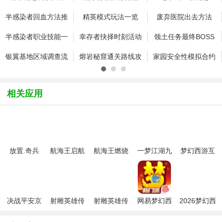
半感染者回血方法推
精英模式玩法一览
废弃医院出去方法
荐
半感染者职业技能一
幸存者抉择时刻活动
领土任务最终BOSS
览
奖励一览
攻略一览
银翼基地区域调查流
熔岩秘窟通关路线攻
家园安全性模拟合约
程介绍
略
作用一览
相关应用
放置.奇兵
航海王启航
航海王燃烧
一梦江湖九
梦幻西游互
2026最新版
手游九游版
意志九游版
游版渠道服
通版本
决战平安京
射雕英雄传
射雕英雄传
网易梦幻西
2026梦幻西
安卓版
手游官方正
手游万达版
游手游
游手游九游
版
版