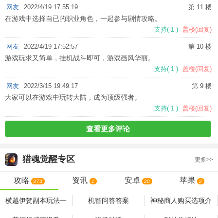
网友
2022/4/19 17:55:19
第 11 楼
在游戏中选择自已的职业角色，一起参与剧情攻略。
支持
(
1
)
盖楼(回复)
网友
2022/4/19 17:52:57
第 10 楼
游戏玩求又简单，挂机战斗即可，游戏画风华丽。
支持
(
1
)
盖楼(回复)
网友
2022/3/15 19:49:17
第 9 楼
大家可以在游戏中玩转大陆，成为顶级强者。
支持
(
1
)
盖楼(回复)
查看更多评论
猎魂觉醒
专区
更多>>
攻略
资讯
安卓
苹果
373
1
20
2
横越伊贺副本玩法一
机智问答答案
神秘商人购买选项介
览
绍