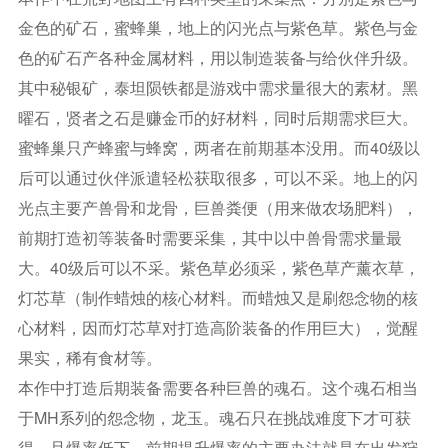
金色的矿石，蜜蜂巢，地上的闪光点与紫色草。紫色与金
色的矿石产各种金属材料，用以制造装备与给伙伴升级。
其中秘银矿，泰坦陨铁都是游戏中需求量很大的素材。黑
曜石，贤者之石是赚金币的好材料，同时后期需求巨大。
蜜蜂巢只产蜂蜜与蜂窝，两者在前期基本没用。而40级以
后可以通过伙伴派遣轻松获取很多，可以不采。地上的闪
光点主要产兽骨和龙骨，巨兽粪便（用来做农场肥料），
前期打造初等装备时需要采集，其中以中兽骨需求量最
大。40级后可以不采。紫色草必须采，紫色草产薰衣草，
灯芯草（制作蜡烛的核心材料。而蜡烛又是刷怨念物的核
心材料，因而灯芯草对打造高阶装备的作用巨大），觉醒
果实，稀有食材等。
本作中打造后期装备需要各种巨兽的魂石。这个魂石相当
于MH系列的怨念物，龙玉。魂石只在挑战难度下才可获
得，且爆率低下。前期提升爆率的主要办法就是在出发狩