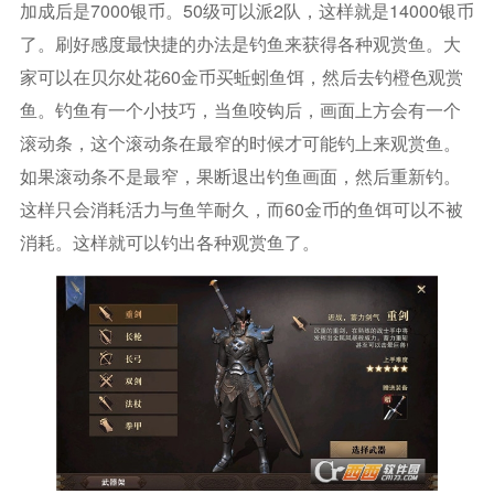
加成后是7000银币。50级可以派2队，这样就是14000银币
了。刷好感度最快捷的办法是钓鱼来获得各种观赏鱼。大
家可以在贝尔处花60金币买蚯蚓鱼饵，然后去钓橙色观赏
鱼。钓鱼有一个小技巧，当鱼咬钩后，画面上方会有一个
滚动条，这个滚动条在最窄的时候才可能钓上来观赏鱼。
如果滚动条不是最窄，果断退出钓鱼画面，然后重新钓。
这样只会消耗活力与鱼竿耐久，而60金币的鱼饵可以不被
消耗。这样就可以钓出各种观赏鱼了。