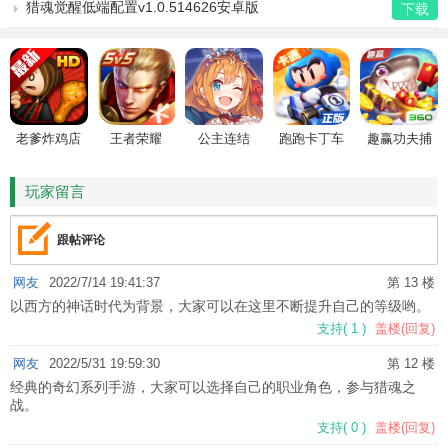
猎魂觉醒低端配置v1.0.514626安卓版
下载
老爹炸鸡店
王者荣耀
公主连结
跑跑卡丁车
趣赢功夫捕
HD
鱼
玩家留言
跟帖评论
网友
2022/7/14 19:41:37
第 13 楼
以西方的神话时代为背景，大家可以在这里不断提升自己的等级哟。
支持
(
1
)
盖楼(回复)
网友
2022/5/31 19:59:30
第 12 楼
经典的奇幻系列手游，大家可以选择自己的职业角色，参与猎魂之
战。
支持
(
0
)
盖楼(回复)