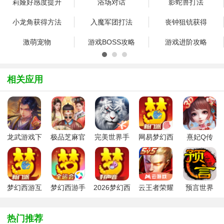
莉娅好感度提升
浴场对话
影蛇兽打法
小龙角获得方法
入魔军团打法
丧钟狙铳获得
激萌宠物
游戏BOSS攻略
游戏进阶攻略
官方网站
相关应用
龙武游戏下
极品芝麻官
完美世界手
网易梦幻西
熹妃Q传
载官方最新
新版本
游腾讯版
游手游
版本
梦幻西游互
梦幻西游手
2026梦幻西
云王者荣耀
预言世界
通版本
游最新版
游手游九游
游戏安装包
2026最新版
版
中文版
热门推荐