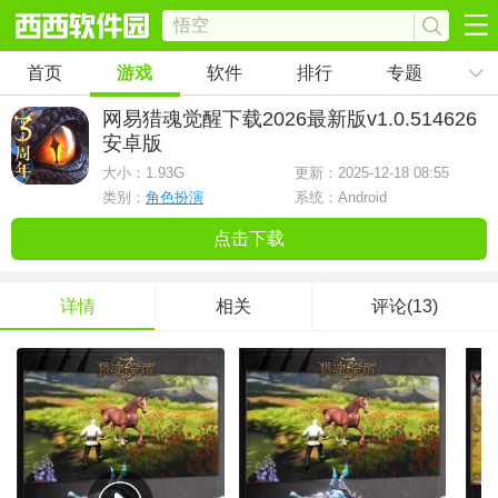
首页
游戏
软件
排行
专题
网易猎魂觉醒下载2026最新版
v1.0.514626
安卓版
大小：
1.93G
更新：2025-12-18 08:55
类别：
角色扮演
系统：Android
点击下载
详情
相关
评论(13)