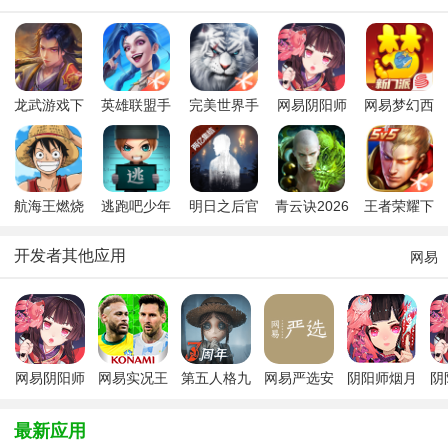
龙武游戏下
英雄联盟手
完美世界手
网易阴阳师
网易梦幻西
载官方最新
游官方版
游腾讯版
手游2026最
游手游
版本
2026最新版
新版
航海王燃烧
逃跑吧少年
明日之后官
青云诀2026
王者荣耀下
意志唯一正
正版2026最
方最新版
最新版
载最新版本
版手游
新版
2026
开发者其他应用
网易
网易阴阳师
网易实况王
第五人格九
网易严选安
阴阳师烟月
阴
手游2026
者集结
游版
卓版app
春和新版本
片
最新版
最新应用