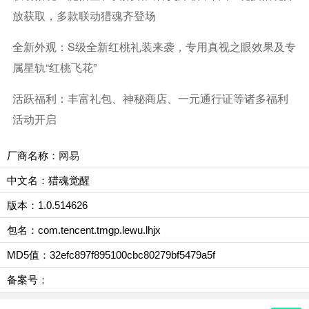
放获取，多款联动猎魂齐登场
全新外观：S级全新红桃礼装来袭，专用真视之眼效果及专
属星轨“红桃飞花”
活跃福利：丰富礼包、神秘商店、一元通行证等诸多福利
活动开启
厂商名称：
网易
中文名：猎魂觉醒
版本：1.0.514626
包名：com.tencent.tmgp.lewu.lhjx
MD5值：32efc897f895100cbc80279bf5479a5f
备案号：