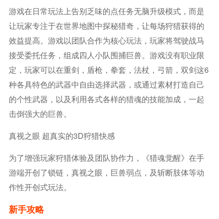
游戏在日常玩法上告别乏味的点任务无脑升级模式，而是
让玩家专注于在世界地图中探秘猎奇，让每场狩猎获得的
效益提高。游戏以团队合作为核心玩法，玩家将驾驶战马
接受委托任务，组成四人小队围捕巨兽。游戏没有职业限
定，玩家可以在重剑，盾枪，拳套，法杖，弓箭，双剑这6
种各具特色的武器中自由选择武器，或通过素材打造自己
的个性武器，以及利用各式各样的猎魂的技能加成，一起
击倒强大的巨兽。
真视之眼 超真实的3D狩猎快感
为了增强玩家狩猎体验及团队协作力，《猎魂觉醒》在手
游端开创了锁链，真视之眼，巨兽弱点，及斩断肢体等动
作性开创式玩法。
新手攻略