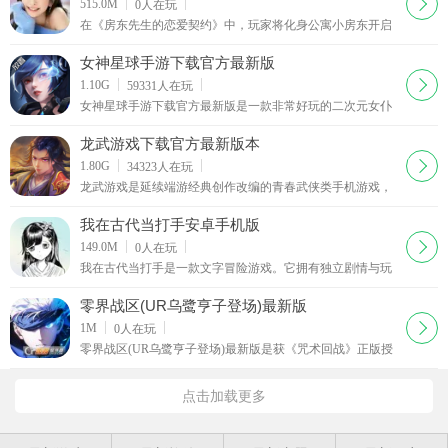
下载
515.0M
0
人在玩
在《房东先生的恋爱契约》中，玩家将化身公寓小房东开启
梦想与成长之旅。通过合理经营，把普通公寓打造成高端社
区，融合经营策略与社交元素。有多样化升级方案，深度商
女神星球手游下载官方最新版
业投资。成长系统含知识、魅力与体能属性。能邂逅个性女
下载
1.10G
59331
人在玩
房客，通过互动发展关系。还有丰富服饰系统，可记录珍贵
女神星球手游下载官方最新版是一款非常好玩的二次元女仆
回忆。从普通公寓起步，逐步扩展商业版图，实现华丽蜕
养成RPG手游，精致游戏画面打造，游戏提供了超多女神角
变，带来真实细腻的都市生活沉浸式体验。MOD版免广
色，个性的养成玩法，多种策略战斗玩法，实时组队战斗，
龙武游戏下载官方最新版本
击杀boss，
下载
1.80G
34323
人在玩
龙武游戏是延续端游经典创作改编的青春武侠类手机游戏，
仙侠动作及设定考虑得十分的到位，操作流畅，画质精美，
接下来西西带来了就是龙武手游下载，欢迎大家前来体验。
我在古代当打手安卓手机版
下载
149.0M
0
人在玩
我在古代当打手是一款文字冒险游戏。它拥有独立剧情与玩
法，玩家能选择锦衣卫、武士等多种职业，在地图中探索、
战斗、升级并强化角色。不同战斗可获多样奖励及游戏货
零界战区(UR乌鹭亨子登场)最新版
币，以此逐步提升角色数值。此外，游戏还设有种田、闲
下载
1M
0
人在玩
逛、随机事件、收集物品等休闲玩法，让玩家在古代世界中
零界战区(UR乌鹭亨子登场)最新版是获《咒术回战》正版授
体验丰富多样的冒险，感受别具一格的游戏乐趣。
权的横屏回合制策略卡牌手游，以原作宏大世界观为核心，
完整复刻“涩谷事变”“怀玉篇”等经典剧情名场面
点击加载更多