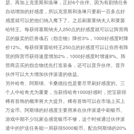
瑟。再加上克里斯和洛琳，正好6个伙伴。因为有剧情任务
自动增加的好感度，所以克里斯和洛琳只要刷一百多点好
感度就可以把他们纳入麾下了。之后刷塞莱纳夫人和莱茵
哈特王。每获得塞斯纳夫人250点的好感度就可以让阵营商
店的贩卖的巨兽魂石（怨念物）降价3%，1000好感度时降
价12%。每获得莱茵哈特王250点的好感度可以让你所有阵
营的阵营币获得速度增加2%，1000好感度时增速8%。阵
营商店买的怨念物优先打造装备，还可以晋升伙伴。晋升
伙伴可以大大增加伙伴派遣的收益。
另外哈奇、阿斯绨、卡桑德拉也是要尽早刷好感度的。三
个人中哈奇尤为重要，当获得哈奇1000好感时，挖宝获得
稀有首饰的概率将大大提升。稀有首饰可以在市场上买上
万金币。阿斯绨的好感度主要用来在伙伴派遣中刷银币。
游戏中期不少玩家会感觉银币不够，这个时候通过伙伴派
遣中的护送任务能一局获得5000银币。配合阿斯绨的20%