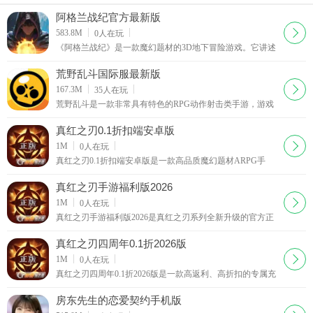
阿格兰战纪官方最新版
下载
583.8M
0
人在玩
《阿格兰战纪》是一款魔幻题材的3D地下冒险游戏。它讲述
魔能世界从废墟大陆复苏的故事。战斗中角色行动条随时间
填充，满了即可行动，速度快的填充更快，最多5人上阵，分
荒野乱斗国际服最新版
前中后排，自动战斗有技能释放优先级。技能分多种，有元
下载
167.3M
35
人在玩
素属性。冒险前5关新手关，失败自动满状态复活，其他关卡
荒野乱斗是一款非常具有特色的RPG动作射击类手游，游戏
可回营地或消耗生命果实复活，游戏分三个难度，通关解锁
主打全新的枪战竞技模式，支持多人在线联网对战，选择你
更高难度，掉落更好物品装备。还有英雄属性、
的英雄角色在这片大陆上开启全新的冒险厮杀吧！游戏
真红之刃0.1折扣端安卓版
下载
1M
0
人在玩
真红之刃0.1折扣端安卓版是一款高品质魔幻题材ARPG手
游，凭借精良的制作水准、恢弘的魔幻世界观，为玩家打造
一场沉浸式史诗级冒险盛宴。游戏延续经典魔幻竞技核心
真红之刃手游福利版2026
下载
1M
0
人在玩
真红之刃手游福利版2026是真红之刃系列全新升级的官方正
版手机游戏，延续系列经典底蕴，采用玩家熟知的经典奇迹
风格玩法，在保留核心乐趣的基础上完成全方位优化
真红之刃四周年0.1折2026版
下载
1M
0
人在玩
真红之刃四周年0.1折2026版是一款高返利、高折扣的专属充
值平台，同时也是一款刺激过瘾的史诗级魔幻ARPG手游。
平台打破官方充值壁垒，主打超高福利充值机制，充值
房东先生的恋爱契约手机版