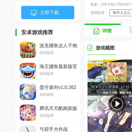
备案：沪ICP备17004397号
立即下载
游戏标签：
牧羊人之心
详情
安卓游戏推荐
波克捕鱼达人千炮
游戏截图
版2026微信版本
休闲益智
v7.13.15安卓版
海王捕鱼最新版官
方正版v1.37.1
休闲益智
蛋仔派对v1.0.262
安卓版
休闲益智
腾讯天天酷跑新版
本v1.0.137.0安卓
休闲益智
官方版
弓箭手大作战