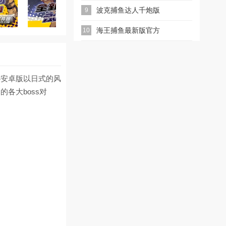
波克捕鱼达人千炮版
9
2026微信版本
海王捕鱼最新版官方
10
正版
心安卓版以日式的风
各大boss对