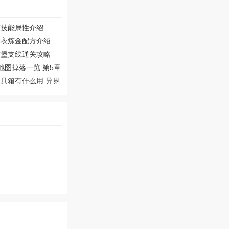
塔技能属性介绍
睡衣炼金配方介绍
古堡支线通关攻略
地图掉落一览 第5章
具箱有什么用 异界
 牧羊人之心玩法攻