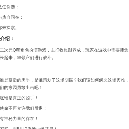
法任你选；
与热血同在；
你来探索。
介绍：
二次元Q萌角色扮演游戏，主打收集跟养成，玩家在游戏中需要搜集
长起来，率领它们进行战斗。
谁是幕后的黑手，是谁策划了这场阴谋？我们该如何解决这场灾难
们的家园勇敢出击吧！
底谁是真正的凶手！
使命不再允许我们后退！
有神秘力量的存在！
家庭，限时UP蛋池火爆开启！