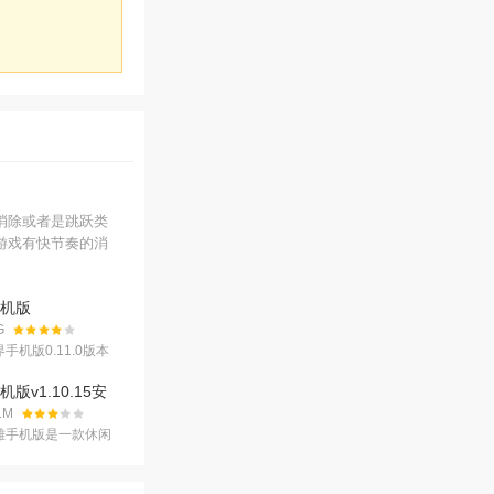
消除或者是跳跃类
游戏有快节奏的消
机版
241915 安卓版
G
手机版0.11.0版本
了很久的一个全新版
本主要的一点就是游
版v1.10.15安
文选项，玩
.1M
雄手机版是一款休闲
游戏，球球英雄手机
游戏风格构建趣味冒
富的游戏场景