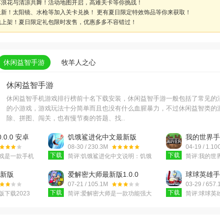
享浪花与清凉共舞！活动地图开启，高难关卡等你挑战！
新！太阳镜、水枪等加入关卡兑换！ 更有夏日限定特效饰品等你来获取！
包上架！夏日限定礼包限时发售，优惠多多不容错过！
休闲益智手游
牧羊人之心
休闲益智手游
休闲益智手机游戏排行榜前十名下载安装，休闲益智手游一般包括了常见的
的小游戏，游戏玩法十分简单而且也没有什么血腥暴力，不过休闲益智类的
除、拼图、闯关，也有慢节奏的答题、找..
.0.0 安卓
饥饿鲨进化中文最新版
我的世界手
v12.1.2安卓版
v2.11.5.
08-30 / 230.3M
04-19 / 1.10
下载
下载
戏是一款手机
简评:
饥饿鲨进化中文说明：饥饿
简评:
我的世界
湖南卫视春晚
鲨进化前段时间登录安卓平台，
是玩家期待
提供上百个关
西西为您带来中文版本，主要为
本，这个版
最新版
爱解密大师最新版1.0.0
球球英雄手机
机会
大家游戏中
戏自带了中
版
卓版
07-21 / 105.1M
03-29 / 657
下载
下载
下载2023
简评:
爱解密大师是一款功能强大
简评:
球球英
火爆的大型沙
而且十分受欢迎的休闲解谜
益智类手机
戏界面玩法有
app。在软件内用户扮演的是一
版采用Q版
，并且
位流落荒岛，在荒岛内有各种
险世界，丰