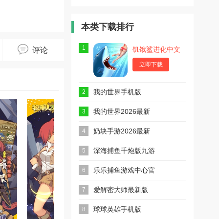
GM版
游戏
无限氪金安
卓版
本类下载排行
1
饥饿鲨进化中文
评论
最新版
立即下载
我的世界手机版
2
我的世界2026最新
3
版本(m.inecraft)
奶块手游2026最新
4
版
深海捕鱼千炮版九游
5
版
乐乐捕鱼游戏中心官
6
方版
爱解密大师最新版
7
球球英雄手机版
8