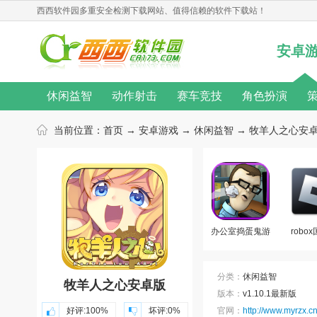
西西软件园
多重安全检测下载网站、值得信赖的软件下载站！
安卓
休闲益智
动作射击
赛车竞技
角色扮演
无限金币
桌游游戏
单机游戏
汉化游戏
当前位置：
首页
→
安卓游戏
→
休闲益智
→ 牧羊人之心安卓版
热门手游
动作游戏
音乐游戏
角色扮演游戏
游戏新闻
游戏攻略
游戏心得
修改教程
游戏合集
游戏主题
游戏库
游戏厂商
办公室捣蛋鬼游
robo
戏合集
分类：
休闲益智
牧羊人之心安卓版
版本：
v1.10.1最新版
好评:
100%
坏评:
0%
官网：
http://www.myrzx.cn