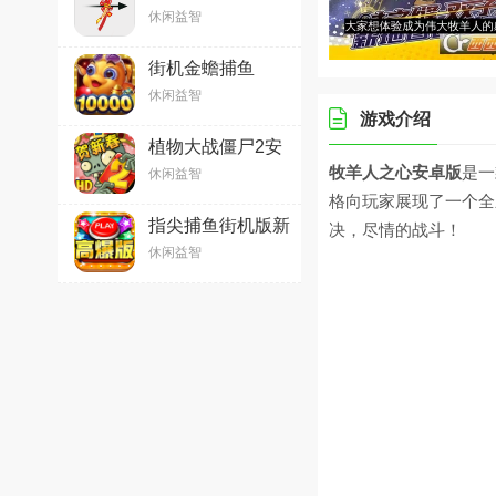
2026最新安卓版
休闲益智
v2.80.1 官方版
街机金蟾捕鱼
v5.1.1.0 安卓版
休闲益智
游戏介绍
植物大战僵尸2安
卓版v3.4.4 官方中
牧羊人之心安卓版
是一
休闲益智
文版
格向玩家展现了一个全
指尖捕鱼街机版新
决，尽情的战斗！
版
休闲益智
2026v10.3.45.2.0
官方安卓版