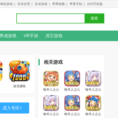
单机游戏
|
安卓应用
|
安卓游戏
|
苹果电脑
|
苹果手机
|
访问手机版
搜索
养成游戏
VR手游
其它游戏
相关游戏
波克捕鱼
牧羊人之心
牧羊人之心
牧羊人之心
官方版
手游
海量版
进入专区>
牧羊人之心
牧羊人之心
牧羊人之心