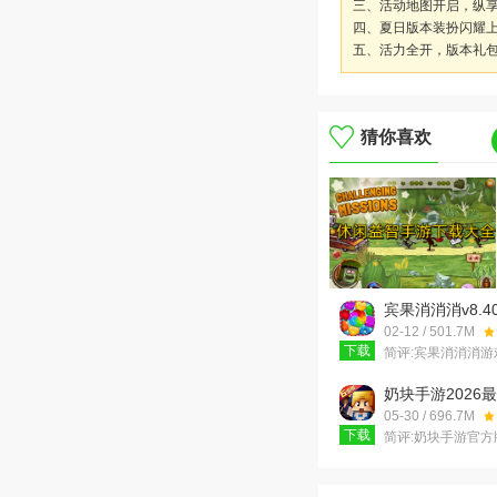
三、活动地图开启，纵
四、夏日版本装扮闪耀上
五、活力全开，版本礼
猜你喜欢
宾果消消消v8.40
版
02-12 / 501.7M
下载
简评:
宾果消消消游
类消除游戏，也是
的合作伙伴，为您
奶块手游2026
卡供您畅玩，还有
v6.25.0.0 安卓
05-30 / 696.7M
下载
简评:
奶块手游官方版
最新版是一款非常
盒类休闲手游，游
点类似于我的世界