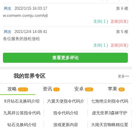
网友
2022/1/15 16:03:17
第 6 楼
w.comwm.comju.comlvjt
支持
(
1
)
盖楼(回复)
网友
2021/12/4 14:08:41
第 5 楼
各位服务的放松放松
支持
(
1
)
盖楼(回复)
查看更多评论
我的世界
专区
更多>>
攻略
资讯
安卓
苹果
1115
71
262
59
9月钻石兑换码介绍
六翼天使指令代码介
七煞绝尘剑指令代码
绍
介绍
九凤祥云笛指令代码
指令代码介绍
虚无世界3森林守护
介绍
者打法
钻石兑换码介绍
游戏更新内容
大闹天宫蜘蛛精位置