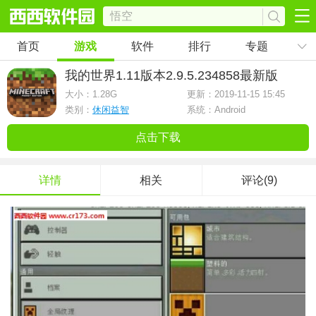
首页
游戏
软件
排行
专题
我的世界1.11版本
2.9.5.234858最新版
大小：
1.28G
更新：2019-11-15 15:45
类别：
休闲益智
系统：Android
点击下载
详情
相关
评论(9)