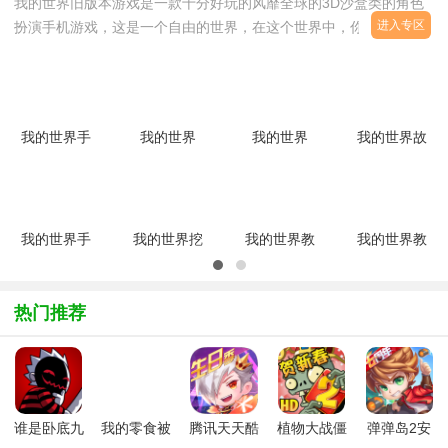
我的世界旧版本游戏是一款十分好玩的风靡全球的3D沙盒类的角色
怎么让僵尸村民恢
日本刀怎么样
温泉机有什么用
进入专区
扮演手机游戏，这是一个自由的世界，在这个世界中，你能够创造任
刨冰怎么合成
黄金打火石制作图
甘蔗怎么种
何东西，包括游戏中的环境，在这里，你就是上帝。在这款游戏中，
你似乎只需要从事两种操作：建设和破坏，但事实上是这样的吗?你
梦世界指令
公测
迟缓之箭怎么做
能利用游戏中提供的各种基石来创造出奇迹般的建筑甚至建筑群吗?
虽然在手机上操作有点不太方游戏集合了建造，生存等创意玩法，十
怎么合成装备
手游首测
手游指令
我的世界手
我的世界
我的世界
我的世界故
分精彩，喜欢的小伙伴就来下载玩耍体验吧！
机版
pe版0.15.0
360版
事版安卓版
手游存档
手游玩法
手游上线
v2.11.5.241915
安卓版
0.11.1 安
v1.13 官方
安卓版
卓版
最新版
七夕专属地图
中国版
中国版怎么防沉迷
我的世界手
我的世界挖
我的世界教
我的世界教
国际版回归国服有
国服二测激活码怎
国服什么时候上线
机版0.12.0
矿版1.0 安
育版V1.0.1
育版
新版本
卓版
安卓版
V0.1.0.24022
5月3日主机板更
中国版怎么样
国服激活码怎么获
0.12.2 官
安卓版
热门推荐
方正式版
中国版4月内测
主机版假日更新汇
1.11.1版本
win10版末影
1.11版本修复
手机版0.17.
1.11版本更新
手机版0.16版
手机版海底神殿怎
谁是卧底九
我的零食被
腾讯天天酷
植物大战僵
弹弹岛2安
手机版0.16.
红石陷阱门
1.10更新有什
游最新版
教官藏起来
跑新版本
尸2安卓版
卓版