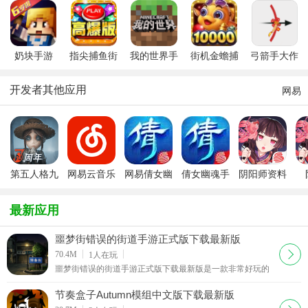
了安卓最新
0.15手机测试
已经买过正版的还
官网地址
版(Hide
snack)
手机版0.15.
官方正版游戏手册
0.15.0什么
奶块手游
指尖捕鱼街
我的世界手
街机金蟾捕
弓箭手大作
2024最新版
机版新版
机版
鱼
战2024最新
2024
安卓版
开发者其他应用
网易
第五人格九
网易云音乐
网易倩女幽
倩女幽魂手
阴阳师资料
游版
电脑版
魂手游PC
游桌面版
片魑魅之卷
2
版
新版
最新应用
噩梦街错误的街道手游正式版下载最新版
下载
70.4M
1
人在玩
噩梦街错误的街道手游正式版下载最新版是一款非常好玩的
故事视觉小说游戏，玩家们可以在这里尝试精彩的趣味故事
情节发展，同时支持多样化的游戏选择，体验丰富的
节奏盒子Autumn模组中文版下载最新版