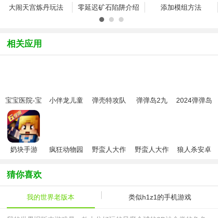
大闹天宫炼丹玩法
零延迟矿石陷阱介绍
添加模组方法
国服出生地彩蛋
国服好玩吗
怎么养小鸡
相关应用
添加模型材质资源
1.9怎么替换皮
1.9更新内容是
1.9刷怪用什么
1.9滑翔翼怎么
1.9末地怎么去
1.9战斗技巧
1.9雪屋在哪
1.9合成表完整
宝宝医院-宝
小伴龙儿童
弹壳特攻队
弹弹岛2九
2024弹弹岛
怎么让僵尸自爆
新增加建筑雪屋怎
洞穴音效删除方法
宝巴士
早教大全
最新版
游最新版
2最新版
电脑版末日水晶怎
1.8.1命令牌
冷门小知识分享
活板门作用及制作
末影螨打法分享
砂砾作用及使用方
奶块手游
疯狂动物园
野蛮人大作
野蛮人大作
狼人杀安卓
2024最新版
九游正版
战手游
战官方唯一
版
二段跳怎么实现
末影龙怎么抓
隐形的命令方块制
正版
(Werewolf)
猜你喜欢
红石自动售货机制
唱片怎么获得
大力之枪怎么合成
我的世界老版本
类似h1z1的手机游戏
自定义怪物属性方
榻榻米怎么合成
玻璃怎么合成