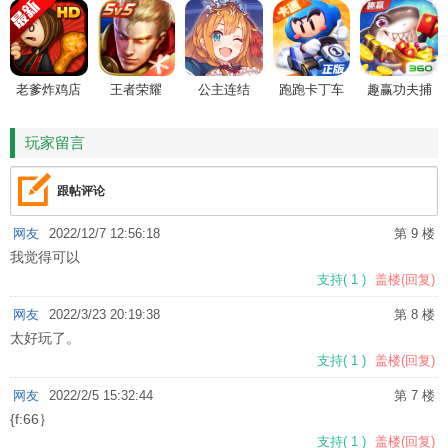
老爹炸鸡店
王者荣耀
公主连结
跑跑卡丁车
趣赢功夫捕
HD
鱼
玩家留言
跟帖评论
网友
2022/12/7 12:56:18
第 9 楼
我觉得可以
支持
(
1
)
盖楼(回复)
网友
2022/3/23 20:19:38
第 8 楼
太好玩了。
支持
(
1
)
盖楼(回复)
网友
2022/2/5 15:32:44
第 7 楼
{f:66｝
支持
(
1
)
盖楼(回复)