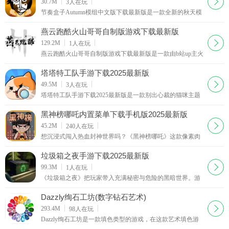
下载
30.7M
3
人在玩
节奏盒子Autumn模组中文版下载最新版是一款全新的秋天模
组节奏盒子游戏，能够为玩家准备惊喜的全新节奏盒子趣味
模组，非常好玩，体验沉浸式的趣味音乐节奏游戏挑
燕云跑酷火山哥哥自制版游戏下载最新版
下载
129.2M
1
人在玩
燕云跑酷火山哥哥自制版游戏下载最新版是一款由b站up主火
山哥哥自制的燕云十六州同人小游戏，玩家要控制武侠主角
来开启跑酷战斗之旅，将跑酷与战斗元素相结合，提
塔塔特工队手游下载2025最新版
下载
49.5M
3
人在玩
塔塔特工队手游下载2025最新版是一款别出心裁的猫咪主题
策略塔防手游。在游戏里，玩家将引领一群猫咪守护宁静的
村庄，抵御邪恶坏虫子的入侵。这里有着丰富多样、
黑神榜哪吒内置菜单下载手机版2025最新版
下载
45.2M
240
人在玩
想沉浸式闯入热血封神世界吗？《黑神榜哪吒》这款像素肉
鸽 RPG 手游绝对能满足你。它以电影《哪吒 2 魔童闹海》为
灵感，完整复刻哪吒从陈塘关出生到助周伐纣的传
垃圾箱之夜手游下载2025最新版
下载
99.3M
1
人在玩
《垃圾箱之夜》把玩家带入充满秘密与危险的黑暗世界。游
戏中，玩家目标是将垃圾袋放入垃圾桶，过程中要在垃圾箱
附近区域探索，收集线索与道具，解开逻辑推理、物
Dazzly绚石工坊(数字钻石艺术)
下载
293.4M
98
人在玩
Dazzly绚石工坊是一款填色类型的游戏，在这款艺术填色游
戏当中玩家通过艺术填色的方式来进行游戏，不过与一般的