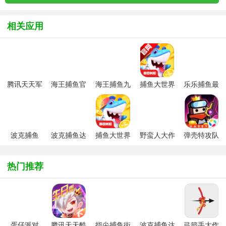
相关应用
腾讯天天军
海王捕鱼官
海王捕鱼九
捕鱼大世界
乐乐捕鱼最
棋安卓版
方最新版
游版最新版
官方正版
新版本
本
波克捕鱼
波克捕鱼达
捕鱼大世界
野蛮人大作
弹壳特攻队
（捕鱼达人
人千炮版
2026版
战官方唯一
手游最新版
千炮版）手
2026微信版
正版
热门推荐
游
本
蛋仔派对
腾讯天天酷
指尖捕鱼街
波克捕鱼达
弓箭手大作