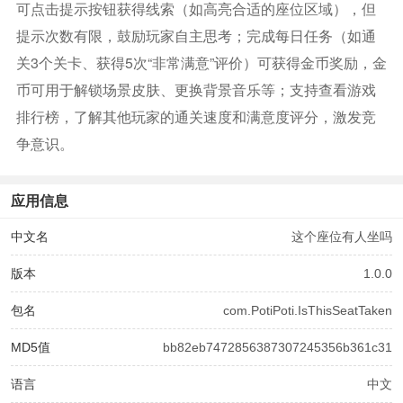
可点击提示按钮获得线索（如高亮合适的座位区域），但
提示次数有限，鼓励玩家自主思考；完成每日任务（如通
关3个关卡、获得5次“非常满意”评价）可获得金币奖励，金
币可用于解锁场景皮肤、更换背景音乐等；支持查看游戏
排行榜，了解其他玩家的通关速度和满意度评分，激发竞
争意识。
应用信息
中文名
这个座位有人坐吗
版本
1.0.0
包名
com.PotiPoti.IsThisSeatTaken
MD5值
bb82eb7472856387307245356b361c31
语言
中文