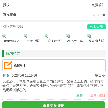
授权
免费软件
系统要求
Android
权限管理须知
点击查看
老爹炸鸡店
王者荣耀
公主连结
跑跑卡丁车
趣赢功夫捕
HD
鱼
玩家留言
跟帖评论
网友
2026/6/6 16:19:36
第 1 楼
玩法还行，就是界面看着像五年前的游戏，配色也土土的。操作有时
候点半天没反应，给顾客找座位的逻辑也有点迷，希望优化下吧，不
然玩着挺糟心的。
支持
(
0
)
盖楼(回复)
查看更多评论