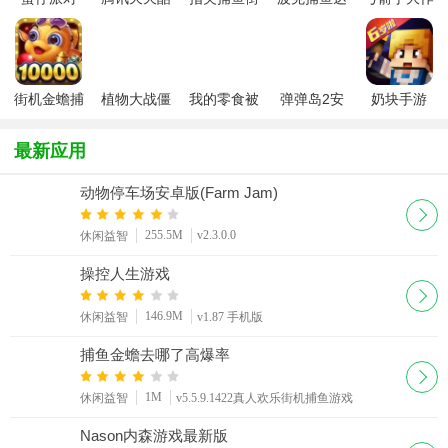
跑新版本
机版新版
人千炮版
战2026最新
2026
2026微信版
安卓版
本
街机金蟾捕
植物大战僵
我的零食被
弹弹岛2安
奶块手游
鱼
尸2安卓版
教官藏起来
卓版
2026最新版
了安卓最新
最新应用
版(Hide
snack)
动物停车场安卓版(Farm Jam)
255.5M
v2.3.0.0
休闲益智
操控人生游戏
146.9M
休闲益智
v1.87 手机版
捕鱼金蟾去哪了高爆率
1M
休闲益智
v5.5.9.1422真人欢乐街机捕鱼游戏
Nason内森游戏最新版