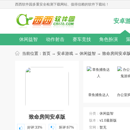
西西软件园
多重安全检测下载网站、值得信赖的软件下载站！
安卓
休闲益智
动作射击
赛车竞技
角色扮演
无限金币
桌游游戏
单机游戏
汉化游戏
当前位置：
首页
→
安卓游戏
→
休闲益智
→ 致命房间安卓版 
热门手游
动作游戏
音乐游戏
角色扮演游戏
游戏新闻
游戏攻略
游戏心得
修改教程
游戏合集
游戏主题
游戏库
游戏厂商
章鱼捕鱼达人
办公室
戏
分类：
休闲益智
致命房间安卓版
版本：
v1.0最新版
好评:
33%
坏评:
67%
官网：
暂无