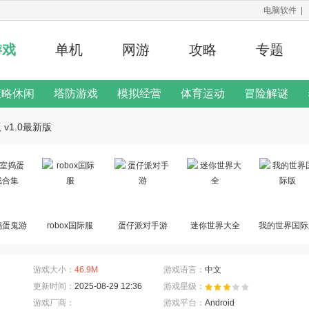
电脑软件
|
游戏
单机
网游
攻略
专题
策略休闲
塔防游戏
模拟经营
体育运动
冒险解谜
修改器
v1.0最新版
二次元手游
游戏说明
捣蛋鬼游
robox国际服
蛋仔派对手游
迷你世界大全
我的世界国际
合集
游戏大小：
46.9M
游戏语言：
中文
更新时间：
2025-08-29 12:36
游戏星级：
游戏厂商：
游戏平台：
Android