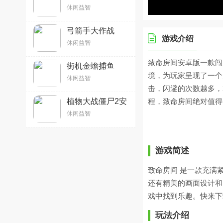
版2026微信版本
休闲益智
v7.13.15安卓版
弓箭手大作战
游戏介绍
2026最新安卓版
休闲益智
v2.80.1 官方版
致命房间安卓版一款闯
街机金蟾捕鱼
v5.1.1.0 安卓版
境，为玩家呈现了一个
休闲益智
击，闪避的次数越多，
植物大战僵尸2安
程，致命房间绝对值得
卓版v3.4.4 官方中
休闲益智
文版
游戏简述
致命房间 是一款充满
还有精美的画面设计和
戏中找到乐趣。快来下
玩法介绍