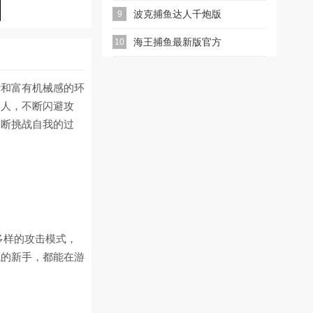
波克捕鱼达人千炮版
9
2026微信版本
海王捕鱼最新版官方
10
正版
计和富有机械感的环
器人，不断闪避攻
不断挑战自我的过
多样的攻击模式，
试的新手，都能在游