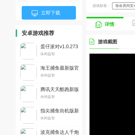
游戏标签：
致命房间安
立即下载
详情
安卓游戏推荐
游戏截图
蛋仔派对v1.0.273
安卓版
休闲益智
海王捕鱼最新版官
方正版v1.38.2
休闲益智
腾讯天天酷跑新版
本v1.0.138.0安卓
休闲益智
官方版
指尖捕鱼街机版新
版2026v10.3.48.4
休闲益智
官方安卓版
波克捕鱼达人千炮