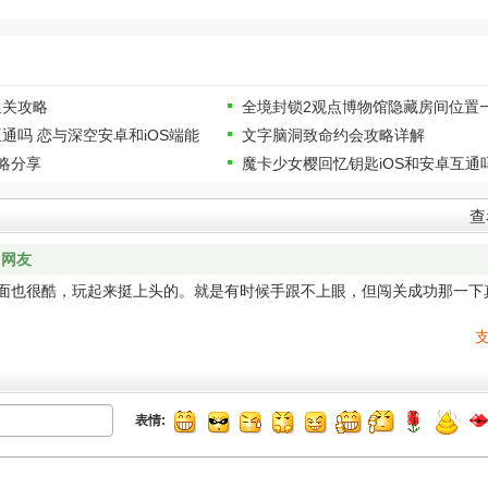
通关攻略
全境封锁2观点博物馆隐藏房间位置
通吗 恋与深空安卓和iOS端能
文字脑洞致命约会攻略详解
略分享
魔卡少女樱回忆钥匙iOS和安卓互通吗
查
 网友
面也很酷，玩起来挺上头的。就是有时候手跟不上眼，但闯关成功那一下
表情: