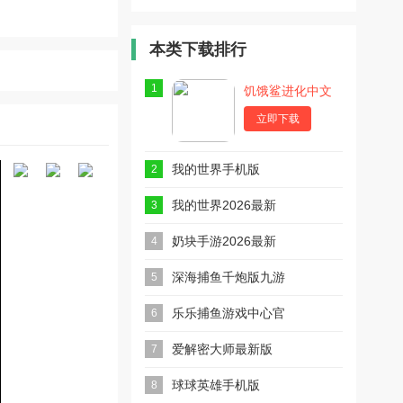
园安卓官方
版
本类下载排行
1
饥饿鲨进化中文
最新版
立即下载
我的世界手机版
2
我的世界2026最新
3
版本(m.inecraft)
奶块手游2026最新
4
版
深海捕鱼千炮版九游
5
版
乐乐捕鱼游戏中心官
6
方版
爱解密大师最新版
7
球球英雄手机版
8