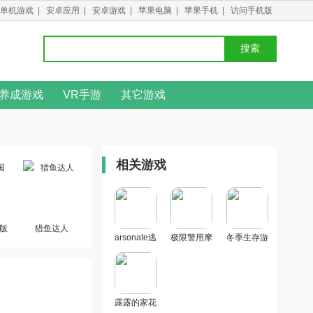
单机游戏
|
安卓应用
|
安卓游戏
|
苹果电脑
|
苹果手机
|
访问手机版
搜索
养成游戏
VR手游
其它游戏
相关游戏
版
猎鱼达人
arsonate逃
极限警用摩
冬季生存游
离安卓最新
托车游戏免
戏安卓版
版
费安卓版
露露的家花