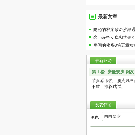
最新文章
隐秘的档案致命沙滩
恋与深空安卓和苹果互
房间的秘密3第五章攻
最新评论
安徽安庆 网友
第 1 楼
节奏感很强，朋克风画
不错，推荐试试。
发表评论
昵称: