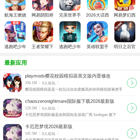
航海王燃烧
网易阴阳师
完美世界手
2026大话西
网易梦幻西
意志唯一正
手游2026最
游腾讯版
游手游安卓
游手游
版手游
新版
版
逃跑吧少年
王者荣耀下
逃跑吧少年
英雄联盟手
明日之后官
2026官方正
载最新版本
正版2026最
游官方版
方最新版
版
2026
新版
2026最新版
最新应用
playmods樱花校园模拟器英文版内置修改
下载
336.1M
0
人在玩
樱花校园模拟器是一款玩法自由度极高的休闲模拟探索类手
机游戏，整体游戏画面采用精致可爱的3D卡通美术风格全面
打造，整体视觉效果清新治愈十分耐看。玩家可以在
chaoszeronightmare国际服下载2026最新版
下载
129.5M
0
人在玩
卡厄思梦境国际服是由韩国知名游戏厂商 Smilegate 旗下
SUPER CREATIVE 团队研发、国内腾讯游戏代理发行的宇宙
黑暗幻想题材 Roguelite 卡牌策略手游。游戏以宏大
卡厄思梦境2026最新版
下载
145.5M
0
人在玩