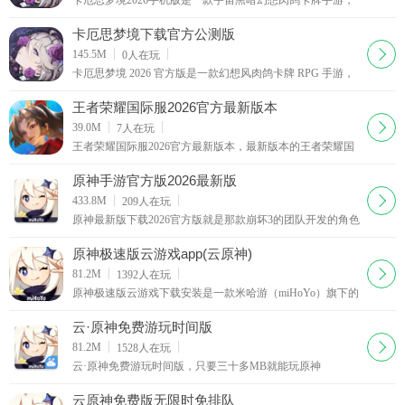
卡厄思梦境2026手机版是一款宇宙黑暗幻想肉鸽卡牌手游，
英文名为ChaosZeroNightmare，由第七史诗开发商Smilegate制
作。玩家将化身梦境号舰长，驾驶方舟离开行星，开启方舟
卡厄思梦境下载官方公测版
文明时代，期间招募伙伴探索未知、消弭灾厄。游戏有超多
下载
145.5M
0
人在玩
二次元美少女角色，如雷诺阿等，她们外貌各异、定位独
卡厄思梦境 2026 官方版是一款幻想风肉鸽卡牌 RPG 手游，
特。玩法采用肉鸽卡牌RPG，通过特工视角瞄准目标，以卡
由第七史诗原班团队打造。日系卡通画风融合克苏鲁美学与
牌战斗制定策略
策略构筑玩法，玩家作为舰长带领伙伴战斗。战斗有闪光机
王者荣耀国际服2026官方最新版本
制，大招剧情有大量动画，还有崩溃机制。游戏有黑暗奇幻
下载
39.0M
7
人在玩
故事、全新 RPG 体验、精美角色。需加载约 4GB 数据包，
王者荣耀国际服2026官方最新版本，最新版本的王者荣耀国
要用加速器进入，角色众多且有独特背景，玩法丰富，不断
际服客户端软件，目前王者荣耀国际服已经正式开服，玩家
优化体验。
们可以与世界各地的好友们一起征战峡谷，可以体验
原神手游官方版2026最新版
下载
433.8M
209
人在玩
原神最新版下载2026官方版就是那款崩坏3的团队开发的角色
动作手游，画面上有些类似荒野之息，不过玩法上却很丰
富，动作战斗也是爽快无比，原神安卓版让你体验在奇幻的
原神极速版云游戏app(云原神)
世界
下载
81.2M
1392
人在玩
原神极速版云游戏下载安装是一款米哈游（miHoYo）旗下的
《原神》云游戏版本，在云原神app中，玩家无需下载游戏即
可享受到高品质，高帧率的游戏客户端，召集伙伴，免费畅
云·原神免费游玩时间版
玩
下载
81.2M
1528
人在玩
云·原神免费游玩时间版，只要三十多MB就能玩原神
~miHoYo官方推出的云·原神客户端版本正式上线，让您无需
下载庞大的数据包就能快速体验原神的游戏乐趣，您可以直
云原神免费版无限时免排队