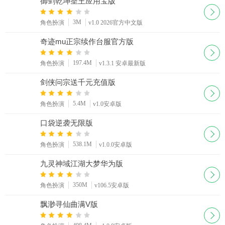
御剑乾坤圣王应用宝版
3M
角色扮演
v1.0 2026官方中文版
奇迹mu正宗续作台服官方版
197.4M
角色扮演
v1.3.1 安卓最新版
剑侠问宗送千元充值版
5.4M
角色扮演
v1.0安卓版
口袋逆袭无限版
538.1M
角色扮演
v1.0.0安卓版
九灵神域江湖大梦华为版
350M
角色扮演
v106.5安卓版
飘渺寻仙曲满V版