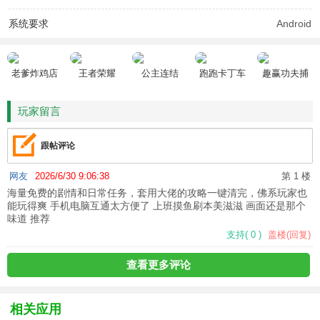
系统要求
Android
老爹炸鸡店
王者荣耀
公主连结
跑跑卡丁车
趣赢功夫捕
HD
鱼
玩家留言
跟帖评论
网友
2026/6/30 9:06:38
第 1 楼
海量免费的剧情和日常任务，套用大佬的攻略一键清完，佛系玩家也
能玩得爽 手机电脑互通太方便了 上班摸鱼刷本美滋滋 画面还是那个
味道 推荐
支持
(
0
)
盖楼(回复)
查看更多评论
相关应用