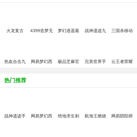
火龙复古
4399造梦无
梦幻逍遥最
战神遗迹九
三国杀移动
1.85手机版
双手机版
新版
游版
版最新版
热血合击九
网易梦幻西
极品芝麻官
完美世界手
云王者荣耀
游版
游手游
新版本
游腾讯版
游戏安装包
中文版
热门推荐
战神遗迹手
网易梦幻西
绝地求生刺
航海王燃烧
网易阴阳师
游
游手游
激战场国际
意志唯一正
手游2026最
服2.0版本
版手游
新版