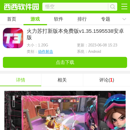
首页
游戏
软件
排行
专题
火力苏打新版本免费版
v1.35.1595538安卓
版
大小：
1.20G
更新：2023-06-08 15:23
类别：
动作射击
系统：Android
点击下载
详情
相关
评论(
1
)