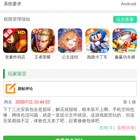
系统要求
Android
权限管理须知
点击查看
老爹炸鸡店
王者荣耀
公主连结
跑跑卡丁车
趣赢功夫捕
HD
鱼
玩家留言
跟帖评论
网友
2026/7/11 15:44:53
第 1 楼
下了三次安装包全是损坏，解压就报错，根本装不上啊。手机空间也
够，网络也没问题，就是一直提示文件错误。这游戏挺想玩的，但连
安装都搞不定，体验也太差了吧，赶紧修修包体吧
支持
(
0
)
盖楼(回复)