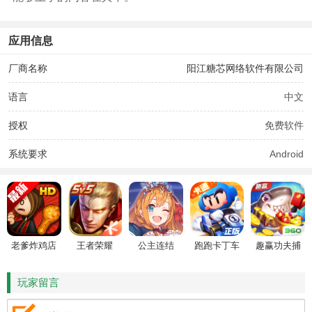
应用信息
厂商名称
阳江糖芯网络软件有限公司
语言
中文
授权
免费软件
系统要求
Android
老爹炸鸡店
王者荣耀
公主连结
跑跑卡丁车
趣赢功夫捕
HD
鱼
玩家留言