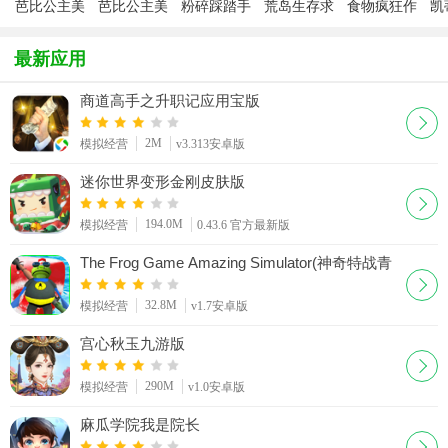
芭比公主美
芭比公主美
粉碎踩踏手
荒岛生存求
食物疯狂作
凯
容院
甲
游
生游戏
战手游
最新应用
商道高手之升职记应用宝版
2M
模拟经营
v3.313安卓版
迷你世界变形金刚皮肤版
194.0M
模拟经营
0.43.6 官方最新版
The Frog Game Amazing Simulator(神奇特战青
蛙模拟器游戏)
32.8M
模拟经营
v1.7安卓版
宫心秋玉九游版
290M
模拟经营
v1.0安卓版
麻瓜学院我是院长