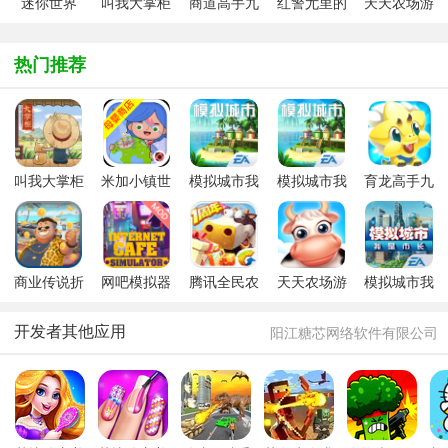
迷你世界
叫我大掌柜
商道高手九
红警尤里的
天天农场游
2026最新版
游戏最新版
游版
复仇手游
戏安卓最新
版
热门推荐
叫我大掌柜
米加小镇世
模拟城市我
模拟城市我
育龙高手九
官方版
界
是市长九游
是市长手机
游版最新版
migaworld
版2025最新
最新版
下载无广告
版
1.100
商业传说折
网吧模拟器
腾讯全民农
天天农场游
模拟城市我
扣版
中文安卓版
场
戏安卓最新
是市长手游
版
开发者其他应用
阳江糖芯网络软件有限公司