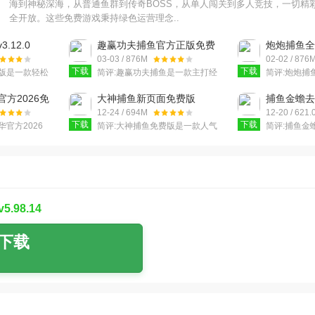
海到神秘深海，从普通鱼群到传奇BOSS，从单人闯关到多人竞技，一切精
全开放。这些免费游戏秉持绿色运营理念..
.12.0
趣赢功夫捕鱼官方正版免费
炮炮捕鱼全网
版v3.12.0
03-03 / 876M
02-02 / 876
下载
下载
版是一款轻松
简评:
趣赢功夫捕鱼是一款主打经
简评:
炮炮捕
戏，新增青丘
典街机复刻、玩法丰富多样的休
机内核的休
逐鹿群雄，瑶
闲竞技捕鱼手游，整体体验趣味
原线下街机
方2026免
大神捕鱼新页面免费版
捕鱼金蟾去
渔场
十足、爽感拉满，凭借
富的鱼类设
85最新版
v10.2.0.0
版v5.5.9.
12-24 / 694M
12-20 / 621
下载
下载
官方2026
简评:
大神捕鱼免费版是一款人气
简评:
捕鱼金
的捕鱼冒险休
超高的休闲捕鱼游戏，凭借庞大
版是一款非
乐捕鱼大作
的玩家基数和丰厚的奖励机制，
戏，挑战不
玩法，为
成为当下热门的捕鱼类
法，发现更
.98.14
下载