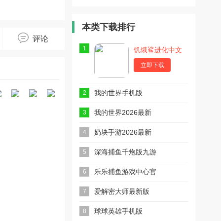
3D掘金版
无限金币钻
3D挖金版
石3D版
2023最新
版
本类下载排行
评论
1
饥饿鲨进化中文
最新版
立即下载
我的世界手机版
2
我的世界2026最新
3
版本(m.inecraft)
奶块手游2026最新
4
版
深海捕鱼千炮版九游
5
版
乐乐捕鱼游戏中心官
6
方版
爱解密大师最新版
7
球球英雄手机版
8