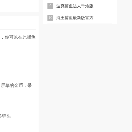
波克捕鱼达人千炮版
9
2026微信版本
海王捕鱼最新版官方
10
正版
单，你可以在此捕鱼
出屏幕的金币，带
多弹头