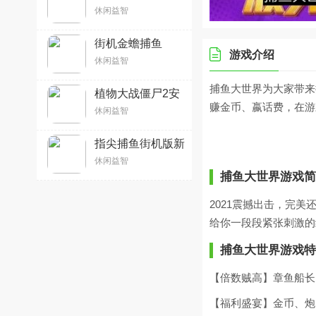
2026最新安卓版
休闲益智
v2.80.1 官方版
街机金蟾捕鱼
游戏介绍
v5.1.1.0 安卓版
休闲益智
捕鱼大世界为大家带来
植物大战僵尸2安
卓版v3.4.4 官方中
赚金币、嬴话费，在游
休闲益智
文版
指尖捕鱼街机版新
版
休闲益智
2026v10.3.45.2.0
捕鱼大世界游戏简
官方安卓版
2021震撼出击，完
给你一段段紧张刺激的
捕鱼大世界游戏特
【倍数贼高】章鱼船长
【福利盛宴】金币、炮