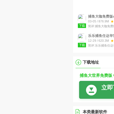
捕鱼大咖免费版v3
03-05 / 876.9M
下载
简评:
捕鱼大咖免费
休闲的街机捕鱼游
秘境，山海传说，
乐乐捕鱼任达华官
池仙宫等特色主题
费版v5.5.9.13
12-29 / 620.3M
下载
简评:
乐乐捕鱼任达华
免费版是一款全新
闲小游戏，挑战乐
战，体验捕鱼闯关
下载地址
捕鱼大世界免费版 v5
立即
本类最新软件