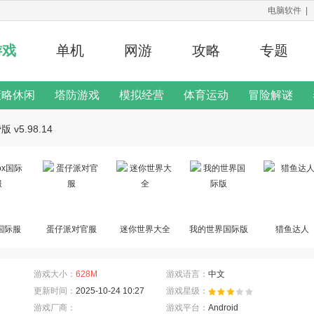
电脑软件
|
游戏
单机
网游
攻略
专题
策略休闲
塔防游戏
模拟经营
体育运动
冒险解谜
修改器
v5.98.14
二次元手游
游戏说明
x国际服
蛋仔派对官服
迷你世界大全
我的世界国际版
猎鱼达人
游戏大小：
628M
游戏语言：
中文
更新时间：
2025-10-24 10:27
游戏星级：
游戏厂商：
游戏平台：
Android