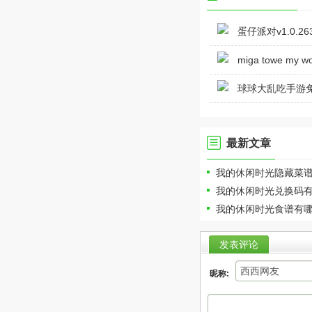
蛋仔派对v1.0.2
miga towe my
v1.976
球球大乱吃手游免费
最新文章
我的休闲时光隐藏菜
我的休闲时光兑换码有
我的休闲时光食谱有哪
发表评论
昵称: