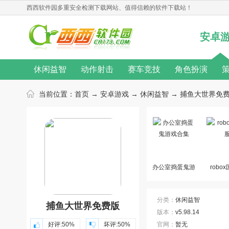
西西软件园
多重安全检测下载网站、值得信赖的软件下载站！
安卓
休闲益智
动作射击
赛车竞技
角色扮演
无限金币
桌游游戏
单机游戏
汉化游戏
当前位置：
首页
→
安卓游戏
→
休闲益智
→ 捕鱼大世界免费版 
热门手游
动作游戏
音乐游戏
角色扮演游戏
游戏新闻
游戏攻略
游戏心得
修改教程
游戏合集
游戏主题
游戏库
游戏厂商
办公室捣蛋鬼游
robo
戏合集
分类：
休闲益智
捕鱼大世界免费版
版本：
v5.98.14
好评:
50%
坏评:
50%
官网：
暂无