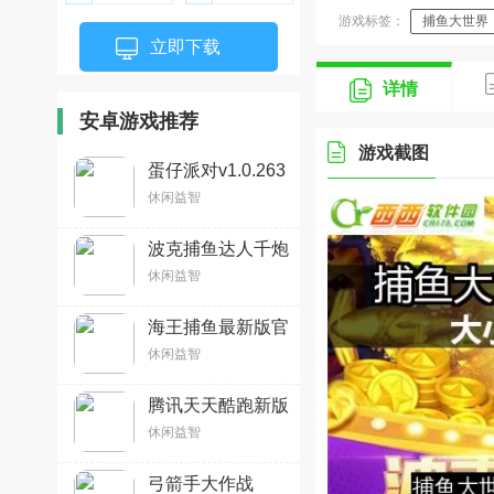
游戏标签：
捕鱼大世界
立即下载
捕鱼大世界手游全版本
详情
安卓游戏推荐
游戏截图
蛋仔派对v1.0.263
安卓版
休闲益智
波克捕鱼达人千炮
版2026微信版本
休闲益智
v7.13.15安卓版
海王捕鱼最新版官
方正版v1.37.1
休闲益智
腾讯天天酷跑新版
本v1.0.137.0安卓
休闲益智
官方版
弓箭手大作战