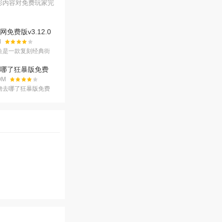
彩内容对免费玩家完
免费版v3.12.0
M
鱼是一款复刻经典街
闲捕鱼手游，完美还
厅的捕鱼快感，以丰
哪了狂暴版免费
定、积分体
1385安卓版
.0M
蟾去哪了狂暴版免费
常好玩的精彩捕鱼游
同类型的趣味捕鱼玩
多捕鱼技巧