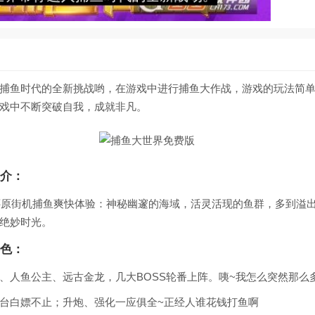
捕鱼时代的全新挑战哟，在游戏中进行捕鱼大作战，游戏的玩法简
戏中不断突破自我，成就非凡。
介：
美还原街机捕鱼爽快体验：神秘幽邃的海域，活灵活现的鱼群，多到溢
绝妙时光。
色：
、人鱼公主、远古金龙，几大BOSS轮番上阵。咦~我怎么突然那么
台白嫖不止；升炮、强化一应俱全~正经人谁花钱打鱼啊