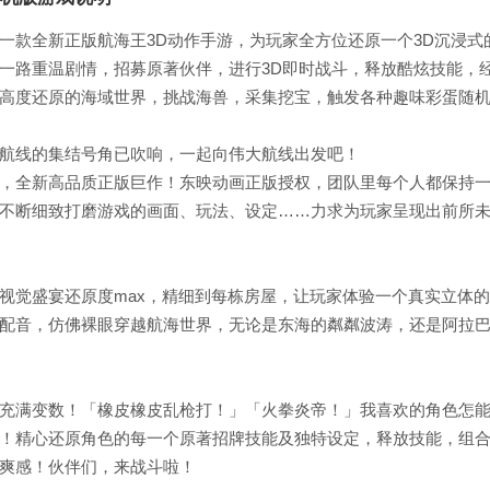
一款全新正版航海王3D动作手游，为玩家全方位还原一个3D沉浸式
一路重温剧情，招募原著伙伴，进行3D即时战斗，释放酷炫技能，
高度还原的海域世界，挑战海兽，采集挖宝，触发各种趣味彩蛋随
航线的集结号角已吹响，一起向伟大航线出发吧！
，全新高品质正版巨作！东映动画正版授权，团队里每个人都保持一颗
不断细致打磨游戏的画面、玩法、设定……力求为玩家呈现出前所
视觉盛宴还原度max，精细到每栋房屋，让玩家体验一个真实立体
配音，仿佛裸眼穿越航海世界，无论是东海的粼粼波涛，还是阿拉
充满变数！「橡皮橡皮乱枪打！」「火拳炎帝！」我喜欢的角色怎
！精心还原角色的每一个原著招牌技能及独特设定，释放技能，组
爽感！伙伴们，来战斗啦！