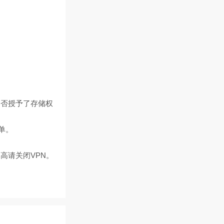
是否授予了存储权
单。
高请关闭VPN。
。