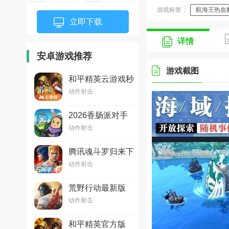
游戏标签：
航海王热血
立即下载
详情
安卓游戏推荐
游戏截图
和平精英云游戏秒
玩v5.2.1.4990108
动作射击
安卓最新版
2026香肠派对手
机免费版v24.14安
动作射击
卓版
腾讯魂斗罗归来下
载2026最新版
动作射击
v1.81.133.8468官
方安卓版
荒野行动最新版
v1.466.750206新
动作射击
版
和平精英官方版