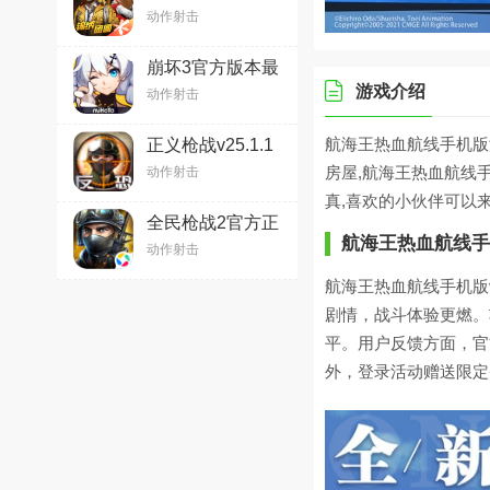
2026最新版本
动作射击
v1.36.11
崩坏3官方版本最
新版本(​狂宴邀
游戏介绍
动作射击
约)v8.8.0安卓版
航海王热血航线手机版
正义枪战v25.1.1
安卓版
房屋,航海王热血航线
动作射击
真,喜欢的小伙伴可以
全民枪战2官方正
版游戏v3.54.3手
航海王热血航线手
动作射击
机版
航海王热血航线手机版v
剧情，战斗体验更燃。
平。用户反馈方面，官
外，登录活动赠送限定