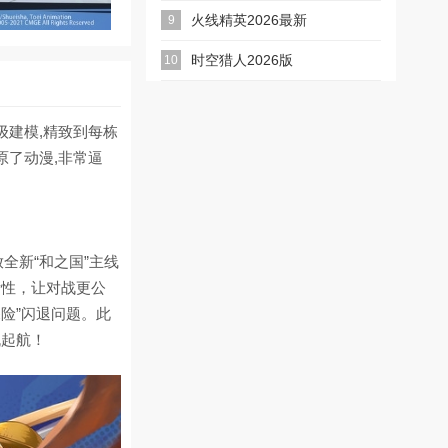
2026最新版
火线精英2026最新
9
版
时空猎人2026版
10
级建模,精致到每栋
原了动漫,非常逼
放全新“和之国”主线
衡性，让对战更公
险”闪退问题。此
帆起航！