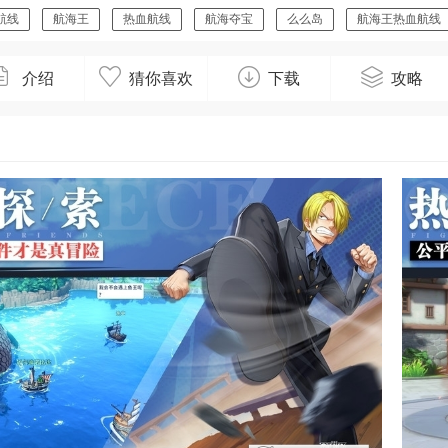
有限公司
航线
航海王
热血航线
航海夺宝
么么岛
航海王热血航线
介绍
猜你喜欢
下载
攻略