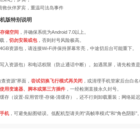
，营救伙伴罗宾，重温司法岛事件
机版特别说明
B存储空间
，并确保系统为Android 7.0以上。
载，
切勿安装或包
，否则封号风险极高。
GB资源包，请连接Wi-Fi并保持屏幕常亮，中途切后台可能重下。
写入资源包）和电话权限（防止通话中断）。如遇黑屏，请先检查
检查资源”界面，
尝试切换飞行模式再关闭
，或清理手机管家后台白名
使用变速器、脚本或第三方插件
，一经检测直接永久封号。
缓存（设置-应用管理-存储-清缓存），还不行则卸载重装；网络延迟
手机
，可避免贴图错误。低配机型请关闭“高帧率模式”和“角色阴影”