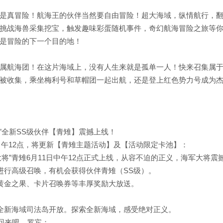
是真冒险！航海王的伙伴当然要自由冒险！超大海域，纵情航行，
挑战海兽采集挖宝，触发趣味彩蛋随机事件，奇幻航海冒险之旅等
是冒险的下一个目的地！
属航海团！在这片海域上，没有人生来就是孤单一人！快来召集属
被收集，乘坐梅利号和草帽团一起出航，还是登上红色势力号成为
代”全新SS级伙伴【青雉】震撼上线！
日中午12点，将更新【青雉主题活动】及【活动限定卡池】：
军大将”青雉6月11日中午12点正式上线，从容不迫的正义，海军大将震
中进行高级召唤，有机会获得伙伴青雉（SS级）。
，黄金之果、卡片召唤券等丰厚奖励大放送。
义全新海域司法岛开放。探索全新海域，感受绝对正义。
，回来吧，罗宾；