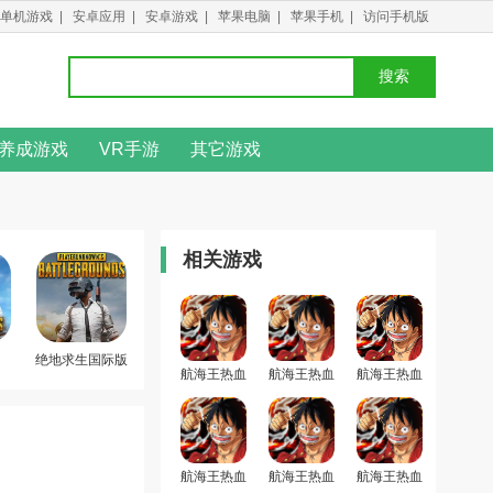
单机游戏
|
安卓应用
|
安卓游戏
|
苹果电脑
|
苹果手机
|
访问手机版
搜索
养成游戏
VR手游
其它游戏
相关游戏
绝地求生国际版
航海王热血
航海王热血
航海王热血
航线bt版
航线最新版
航线官方版
手游
航海王热血
航海王热血
航海王热血