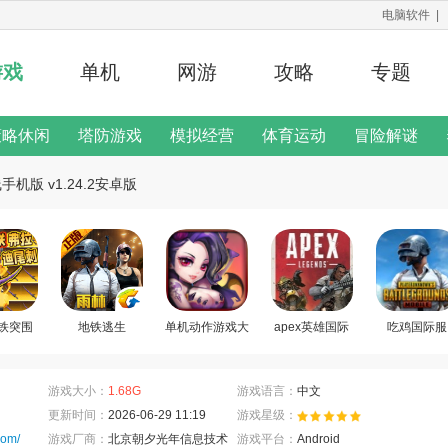
电脑软件
|
游戏
单机
网游
攻略
专题
策略休闲
塔防游戏
模拟经营
体育运动
冒险解谜
修改器
机版 v1.24.2安卓版
二次元手游
游戏说明
铁突围
地铁逃生
单机动作游戏大
apex英雄国际
吃鸡国际服
全
服
游戏大小：
1.68G
游戏语言：
中文
更新时间：
2026-06-29 11:19
游戏星级：
com/
游戏厂商：
北京朝夕光年信息技术
游戏平台：
Android