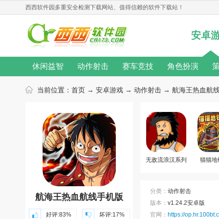
西西软件园
多重安全检测下载网站、值得信赖的软件下载站！
安卓
休闲益智
动作射击
赛车竞技
角色扮演
无限金币
桌游游戏
单机游戏
汉化游戏
当前位置：
首页
→
安卓游戏
→
动作射击
→ 航海王热血航线手
热门手游
动作游戏
音乐游戏
角色扮演游戏
游戏新闻
游戏攻略
游戏心得
修改教程
游戏合集
游戏主题
游戏库
游戏厂商
无敌流浪汉系列
猫猫地
游戏
分类：
动作射击
航海王热血航线手机版
版本：
v1.24.2安卓版
好评:
83%
坏评:
17%
官网：
https://op.hr.100bt.