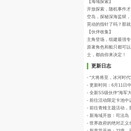
【海域探索】
开放探索，随机事件才
空岛，探秘深海监狱，
晃动的指针了吗？那就
【伙伴收集】
主角登场，组建最强专
原著角色和船只都可以
士，都由你来决定！
更新日志
- “大将将至，冰河时
- 更新时间：6月11
- 全新SS级伙伴“海
- 前往活动限定卡池
- 前往青雉主题活动
- 新海域开放：司法岛
- 世界政府的绝对正
- 新章节开放：23章