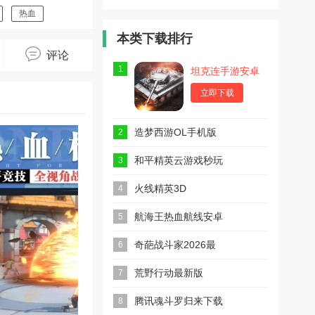
航线2025
航线无限黄
航线全人物
最新版
金果
解锁
热血
本类下载排行
评论
1
坦克连手游安卓
版
立即下载
造梦西游OL手机版
2
和平精英云游戏秒玩
3
火线精英3D
4
航海王热血航线安卓
5
版
奇葩战斗家2026最
6
新版
荒野行动最新版
7
腾讯魂斗罗归来下载
8