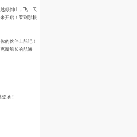
翻越颠倒山，飞上天
你来开启！看到那根
于你的伙伴上船吧！
杰克斯船长的航海
撼登场！