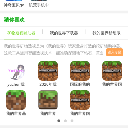
神奇宝贝go
饥荒手机中
中文汉化版
文版
（Pokemon
猜你喜欢
GO）
矿物透视辅助器
我的世界下载器
我的世界移动版
我的世界矿物透视是为《我的世界》玩家量身打造的挖矿辅助神器。
进入专区
这款工具运用智能透视技术，能准确探测地下钻石、黄金、红石等珍
贵矿藏位置，让玩家告别盲目挖掘的烦恼。经过手机端专属优化后，
操作体验更加流畅，适
yuchen我
2026年我
国际服我的
我的世界国
的世界矿透
的世界国际
世界手机版
际版26.1测
客户端正版
服手机版
官方
试版下载最
2026手机
v1.26.50.22
(Minecraft)v1.26
新版v1.26.
版v2
手机
我的世界基
我的世界
我的世界国
岩版国际版
1.12.2矿透
际版免费下
下载2026
材质包绿色
载手机版