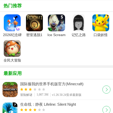
最新版本
版
v1.26.50.22
热门推荐
v1.2
安
2026纪念碑
密室逃脱1
Ice Scream
记忆之路
口袋妖怪
谷2官方最
逃离地牢
5(恐怖冰淇
Path to
3DS360官
新版
2026最新安
淋5)
Mnemosyne
方版
卓版
全民大冒险
最新版
最新应用
国际服我的世界手机版官方(Minecraft)
1,007.3M
冒险解谜
v1.26.50.24安卓最新版
生命线：静夜 Lifeline: Silent Night