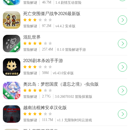
46.7M
冒险解谜
1.4 剧情互动冒险
死亡突围僵尸战争2026最新版
97.2M
冒险解谜
v4.4.2 安卓版
混乱世界
257.4M
冒险解谜
0.1.0 冒险解谜手游
2026剧本杀凶手手游
59M
冒险解谜
v6.43.0安卓版
奥比岛：梦想国度（遗忘之境）-虫虫版
2.77G
冒险解谜
3.0.26070102 冒险探索版
越南法棍摊安卓汉化版
111.7M
冒险解谜
v1.1 无限制时间云游戏