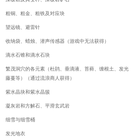
粗铜、粗金、粗铁及对应块
望远镜、避雷针
收纳袋、蜡烛、潜声传感器（游戏中无法获得）
滴水石锥和滴水石块
繁茂洞穴的各元素（杜鹃、垂滴液、苔藓、缠根土、发光
藤蔓等）（通过流浪商人获得）
紫水晶块和紫水晶簇
凝灰岩和方解石、平滑玄武岩
细雪与细雪桶
发光地衣