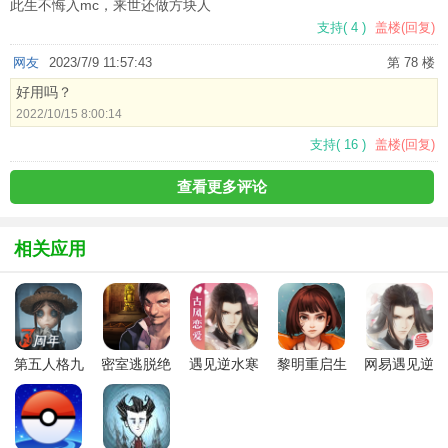
此生不悔入mc，来世还做方块人
支持
(
4
)
盖楼(回复)
网友
2023/7/9 11:57:43
第 78 楼
好用吗？
2022/10/15 8:00:14
支持
(
16
)
盖楼(回复)
查看更多评论
相关应用
第五人格九
密室逃脱绝
遇见逆水寒
黎明重启生
网易遇见逆
游版
境系列7印
官方正版手
存官方最新
水寒
加古城官方
游网易版
版(Dawn
正版
Restart:Survival)