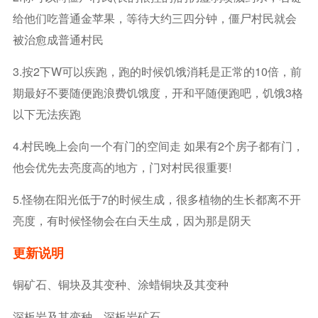
给他们吃普通金苹果，等待大约三四分钟，僵尸村民就会
被治愈成普通村民
3.按2下W可以疾跑，跑的时候饥饿消耗是正常的10倍，前
期最好不要随便跑浪费饥饿度，开和平随便跑吧，饥饿3格
以下无法疾跑
4.村民晚上会向一个有门的空间走 如果有2个房子都有门，
他会优先去亮度高的地方，门对村民很重要!
5.怪物在阳光低于7的时候生成，很多植物的生长都离不开
亮度，有时候怪物会在白天生成，因为那是阴天
更新说明
铜矿石、铜块及其变种、涂蜡铜块及其变种
深板岩及其变种、深板岩矿石