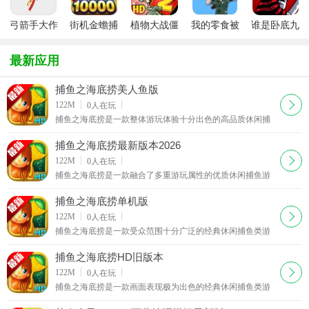
弓箭手大作
街机金蟾捕
植物大战僵
我的零食被
谁是卧底九
战2026最新
鱼
尸2安卓版
教官藏起来
游最新版
安卓版
了安卓最新
最新应用
版(Hide
snack)
捕鱼之海底捞美人鱼版
下载
122M
0
人在玩
捕鱼之海底捞是一款整体游玩体验十分出色的高品质休闲捕
鱼类手机游戏，凭借轻松解压的对局模式和精致的游戏内
容，收获了无数休闲游戏玩家的喜爱与认可。本次专属
捕鱼之海底捞最新版本2026
下载
122M
0
人在玩
捕鱼之海底捞是一款融合了多重游玩属性的优质休闲捕鱼游
戏，同时兼具轻松的娱乐趣味性、深度的对局策略性以及恰
到好处的随机运气机制，游玩内容十分立体饱满。这
捕鱼之海底捞单机版
下载
122M
0
人在玩
捕鱼之海底捞是一款受众范围十分广泛的经典休闲捕鱼类游
戏作品，专门面向热爱休闲娱乐玩法以及追求刺激捕鱼对局
体验的广大玩家群体量身打造。这款游戏巧妙融合了
捕鱼之海底捞HD旧版本
下载
122M
0
人在玩
捕鱼之海底捞是一款画面表现极为出色的经典休闲捕鱼类游
戏，玩家在进入游戏的瞬间就可以直接领取系统赠送的无限