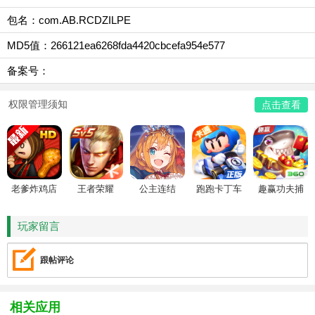
包名：com.AB.RCDZILPE
MD5值：266121ea6268fda4420cbcefa954e577
备案号：
权限管理须知
点击查看
老爹炸鸡店
王者荣耀
公主连结
跑跑卡丁车
趣赢功夫捕
HD
鱼
玩家留言
跟帖评论
相关应用