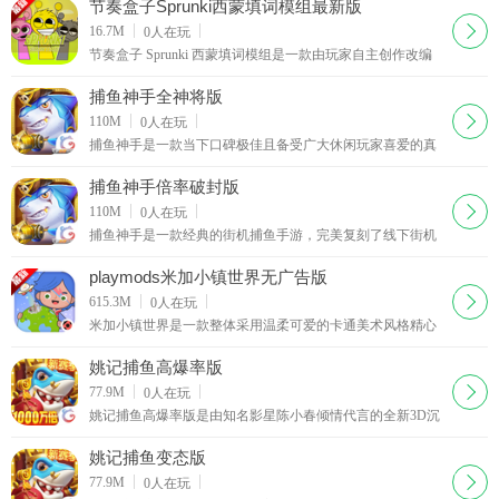
币福利资源，彻底摆脱游戏币不足带来的游玩限制。
节奏盒子Sprunki西蒙填词模组最新版
下载
16.7M
0
人在玩
节奏盒子 Sprunki 西蒙填词模组是一款由玩家自主创作改编
的节奏盒子衍生模组作品，基于原版节奏盒子的核心框架进
行趣味化改造，整体风格延续了原作轻松魔性的音乐
捕鱼神手全神将版
下载
110M
0
人在玩
捕鱼神手是一款当下口碑极佳且备受广大休闲玩家喜爱的真
人街机捕鱼手游，凭借经典正宗的街机捕鱼内核和全新的现
代化游戏优化，在众多同类捕鱼游戏中拥有超高的人
捕鱼神手倍率破封版
下载
110M
0
人在玩
捕鱼神手是一款经典的街机捕鱼手游，完美复刻了线下街机
捕鱼的核心乐趣，延续了经典捕鱼的玩法精髓，同时新增了
超多特色内容，让玩家既能找回童年街机捕鱼的回忆
playmods米加小镇世界无广告版
下载
615.3M
0
人在玩
米加小镇世界是一款整体采用温柔可爱的卡通美术风格精心
打造的休闲模拟经营类手游，拥有超高的自由创作属性，能
够让每一位玩家亲手搭建专属于自己的独特游戏世界
姚记捕鱼高爆率版
下载
77.9M
0
人在玩
姚记捕鱼高爆率版是由知名影星陈小春倾情代言的全新3D沉
浸式街机捕鱼手游，依托升级高清3D游戏引擎打造，全面革
新传统捕鱼游戏的画面质感与游玩体验。游戏主打写
姚记捕鱼变态版
下载
77.9M
0
人在玩