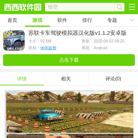
首页
游戏
软件
排行
专题
苏联卡车驾驶模拟器汉化版
v1.1.2安卓版
大小：
92.6M
更新：2020-09-02 09:25
类别：
休闲益智
系统：Android
点击下载
详情
相关
评论(0)