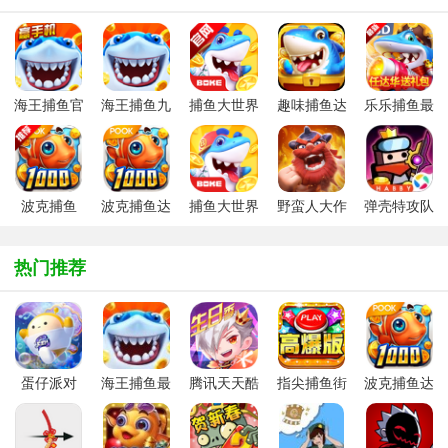
海王捕鱼官
海王捕鱼九
捕鱼大世界
趣味捕鱼达
乐乐捕鱼最
方最新版
游版最新版
官方正版
人最新版
新版本
本
波克捕鱼
波克捕鱼达
捕鱼大世界
野蛮人大作
弹壳特攻队
（捕鱼达人
人千炮版
2026版
战官方唯一
手游最新版
千炮版）手
2026微信版
正版
热门推荐
游
本
蛋仔派对
海王捕鱼最
腾讯天天酷
指尖捕鱼街
波克捕鱼达
新版官方正
跑新版本
机版新版
人千炮版
版
2026
2026微信版
本