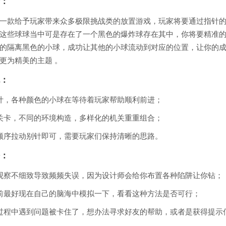
：
一款给予玩家带来众多极限挑战类的放置游戏，玩家将要通过指针
这些球球当中可是存在了一个黑色的爆炸球存在其中，你将要精准
的隔离黑色的小球，成功让其他的小球流动到对应的位置，让你的
更为精美的主题 。
：
计，各种颜色的小球在等待着玩家帮助顺利前进；
关卡，不同的环境构造，多样化的机关重重组合；
顺序拉动别针即可，需要玩家们保持清晰的思路。
：
观察不细致导致频频失误，因为设计师会给你布置各种陷阱让你钻；
前最好现在自己的脑海中模拟一下，看看这种方法是否可行；
过程中遇到问题被卡住了，想办法寻求好友的帮助，或者是获得提示