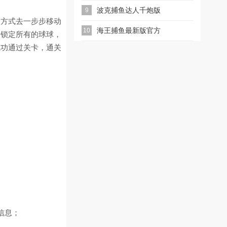
波克捕鱼达人千炮版
9
的方式去一步步移动
2026微信版本
海王捕鱼最新版官方
10
的锁定所有的球球，
成功通过关卡，通关
正版
信息；