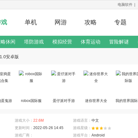
电脑软件
|
游戏
单机
网游
攻略
专题
策略休闲
塔防游戏
模拟经营
体育运动
冒险解谜
修改器
1.0安卓版
二次元手游
游戏说明
捣蛋鬼游
robox国际服
蛋仔派对手游
迷你世界大全
我的世界国际
合集
游戏大小：
22.6M
游戏语言：
中文
更新时间：
2022-05-26 14:45
游戏星级：
游戏厂商：
游戏平台：
Android