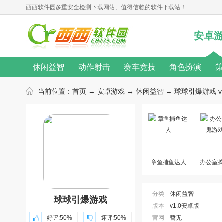
西西软件园
多重安全检测下载网站、值得信赖的软件下载站！
安卓
休闲益智
动作射击
赛车竞技
角色扮演
无限金币
桌游游戏
单机游戏
汉化游戏
当前位置：
首页
→
安卓游戏
→
休闲益智
→ 球球引爆游戏 v
热门手游
动作游戏
音乐游戏
角色扮演游戏
游戏新闻
游戏攻略
游戏心得
修改教程
游戏合集
游戏主题
游戏库
游戏厂商
章鱼捕鱼达人
办公室
戏
分类：
休闲益智
球球引爆游戏
版本：
v1.0安卓版
好评:
50%
坏评:
50%
官网：
暂无