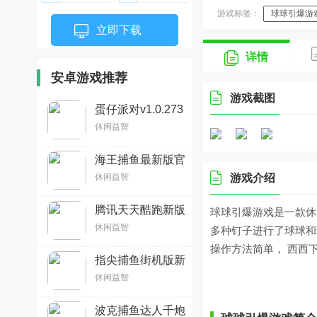
游戏标签：
球球引爆游
立即下载
详情
安卓游戏推荐
游戏截图
蛋仔派对v1.0.273
安卓版
休闲益智
海王捕鱼最新版官
方正版v1.38.2
休闲益智
游戏介绍
腾讯天天酷跑新版
球球引爆游戏是一款休
本v1.0.138.0安卓
休闲益智
多种钉子进行了球球和
官方版
操作方法简单， 西西
指尖捕鱼街机版新
版2026v10.3.48.4
休闲益智
官方安卓版
波克捕鱼达人千炮