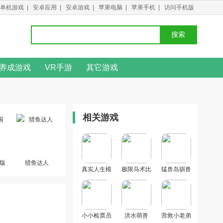
单机游戏
|
安卓应用
|
安卓游戏
|
苹果电脑
|
苹果手机
|
访问手机版
搜索
养成游戏
VR手游
其它游戏
相关游戏
版
猎鱼达人
真实人生模
极限马术比
猛兽岛驯兽
拟
赛
高手
小小检票员
洪水萌兽
营救小老弟