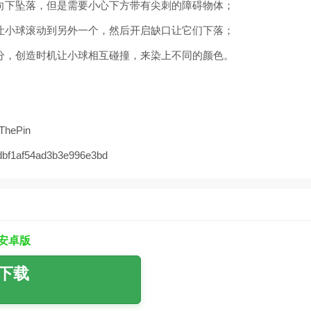
向下坠落，但是需要小心下方带有尖刺的障碍物体；
让小球滚动到另外一个，然后开启缺口让它们下落；
分，创造时机让小球相互碰撞，来染上不同的颜色。
ThePin
f1af54ad3b3e996e3bd
0安卓版
下载